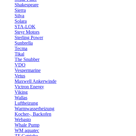
Shakespeare
Sierra
Silva
Solara
STA-LOK
Steyr Motors
Sterling Power
Sunbrella
Tecma
Tikal
The Snubber
VDO
Vespermarine
Vetus
Maxwell Ankerwinde
Victron Energy
Viking
Wallas
Luftheizung
Warmwasserheizung
Kocher-, Backofen
Webasto
Whale Pump
WM aquatec
ZF Getriebe