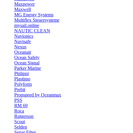
Maxpower
Maxwell
MG Energy Systems
Multiflex Steuersysteme
mysail.online
NAUTIC CLEAN
Navionics
Navisafe
Nexus
Oceanair
Ocean Safety
Ocean Signal
Parker Marine
Philippi
Plastimo
Polyform
Prebit
Propspeed by Oceanmax
PSS
RM 69
Roca
Rutgerson
Scout
Selden
Separ Filter