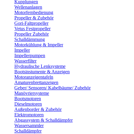
Kupplungen
Wellenanlagen
Motorfernbedienung
Propeller & Zubehör
Gori-Faltpropeller
Vetus Festpropeller
Propeller Zubehör
Schalldämmung
Motorkühlung & Impeller
Impeller
Impellerpumpen
Wasserfilter
Hydraulische Lenksysteme
Bootsinstumente & Anzeigen
Motoranzeigentafeln
Amaturenbrettanzeigen
Geber/ Sensoren/ Kabelbäume/ Zubehör
Manövriersysteme
Bootsmotoren
Dieselmotoren
Außenborder & Zubehör
Elektromotoren
Abgassystem & Schalldämpfer
Wassersammler
Schalldämpfer