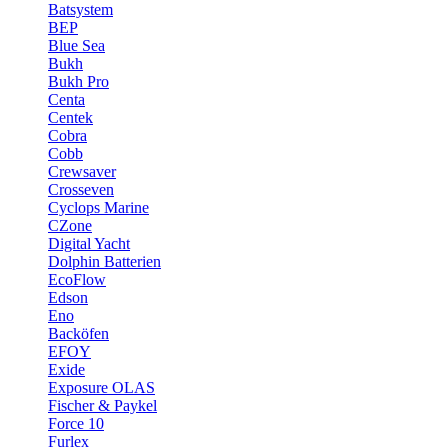
Batsystem
BEP
Blue Sea
Bukh
Bukh Pro
Centa
Centek
Cobra
Cobb
Crewsaver
Crosseven
Cyclops Marine
CZone
Digital Yacht
Dolphin Batterien
EcoFlow
Edson
Eno
Backöfen
EFOY
Exide
Exposure OLAS
Fischer & Paykel
Force 10
Furlex