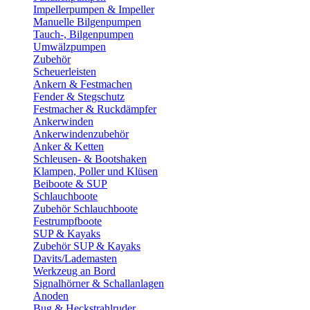
Impellerpumpen & Impeller
Manuelle Bilgenpumpen
Tauch-, Bilgenpumpen
Umwälzpumpen
Zubehör
Scheuerleisten
Ankern & Festmachen
Fender & Stegschutz
Festmacher & Ruckdämpfer
Ankerwinden
Ankerwindenzubehör
Anker & Ketten
Schleusen- & Bootshaken
Klampen, Poller und Klüsen
Beiboote & SUP
Schlauchboote
Zubehör Schlauchboote
Festrumpfboote
SUP & Kayaks
Zubehör SUP & Kayaks
Davits/Lademasten
Werkzeug an Bord
Signalhörner & Schallanlagen
Anoden
Bug & Heckstrahlruder