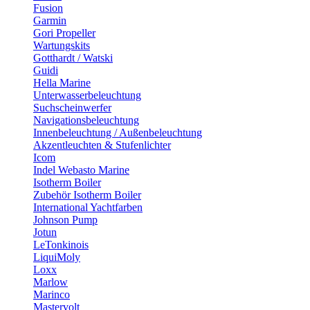
Fusion
Garmin
Gori Propeller
Wartungskits
Gotthardt / Watski
Guidi
Hella Marine
Unterwasserbeleuchtung
Suchscheinwerfer
Navigationsbeleuchtung
Innenbeleuchtung / Außenbeleuchtung
Akzentleuchten & Stufenlichter
Icom
Indel Webasto Marine
Isotherm Boiler
Zubehör Isotherm Boiler
International Yachtfarben
Johnson Pump
Jotun
LeTonkinois
LiquiMoly
Loxx
Marlow
Marinco
Mastervolt