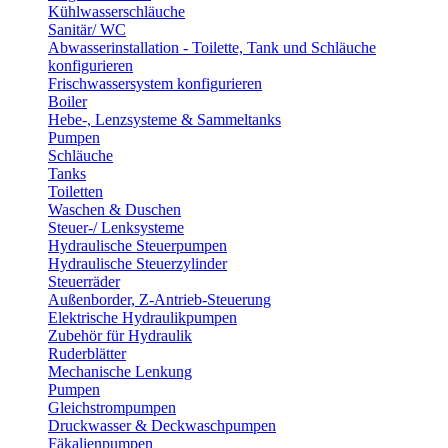
Kühlwasserschläuche
Sanitär/ WC
Abwasserinstallation - Toilette, Tank und Schläuche
konfigurieren
Frischwassersystem konfigurieren
Boiler
Hebe-, Lenzsysteme & Sammeltanks
Pumpen
Schläuche
Tanks
Toiletten
Waschen & Duschen
Steuer-/ Lenksysteme
Hydraulische Steuerpumpen
Hydraulische Steuerzylinder
Steuerräder
Außenborder, Z-Antrieb-Steuerung
Elektrische Hydraulikpumpen
Zubehör für Hydraulik
Ruderblätter
Mechanische Lenkung
Pumpen
Gleichstrompumpen
Druckwasser & Deckwaschpumpen
Fäkalienpumpen