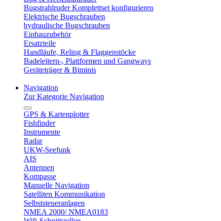
Bugstrahlruder Komplettset konfigurieren
Elektrische Bugschrauben
hydraulische Bugschrauben
Einbauzubehör
Ersatzteile
Handläufe, Reling & Flaggenstöcke
Badeleitern-, Plattformen und Gangways
Geräteträger & Biminis
Navigation
Zur Kategorie Navigation
GPS & Kartenplotter
Fishfinder
Instrumente
Radar
UKW-Seefunk
AIS
Antennen
Kompasse
Manuelle Navigation
Satelliten Kommunikation
Selbststeueranlagen
NMEA 2000/ NMEA0183
Wifi-Schnittstellen