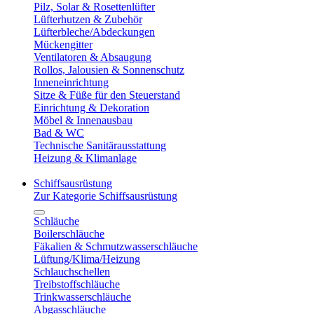
Pilz, Solar & Rosettenlüfter
Lüfterhutzen & Zubehör
Lüfterbleche/Abdeckungen
Mückengitter
Ventilatoren & Absaugung
Rollos, Jalousien & Sonnenschutz
Inneneinrichtung
Sitze & Füße für den Steuerstand
Einrichtung & Dekoration
Möbel & Innenausbau
Bad & WC
Technische Sanitärausstattung
Heizung & Klimanlage
Schiffsausrüstung
Zur Kategorie Schiffsausrüstung
Schläuche
Boilerschläuche
Fäkalien & Schmutzwasserschläuche
Lüftung/Klima/Heizung
Schlauchschellen
Treibstoffschläuche
Trinkwasserschläuche
Abgasschläuche