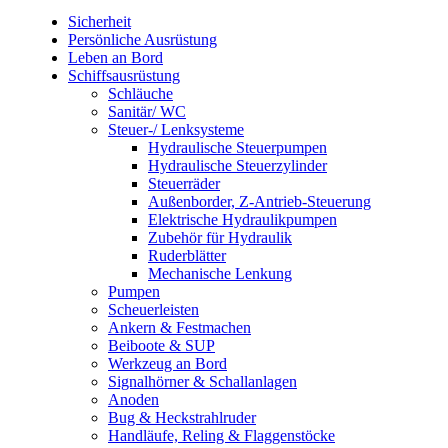
Sicherheit
Persönliche Ausrüstung
Leben an Bord
Schiffsausrüstung
Schläuche
Sanitär/ WC
Steuer-/ Lenksysteme
Hydraulische Steuerpumpen
Hydraulische Steuerzylinder
Steuerräder
Außenborder, Z-Antrieb-Steuerung
Elektrische Hydraulikpumpen
Zubehör für Hydraulik
Ruderblätter
Mechanische Lenkung
Pumpen
Scheuerleisten
Ankern & Festmachen
Beiboote & SUP
Werkzeug an Bord
Signalhörner & Schallanlagen
Anoden
Bug & Heckstrahlruder
Handläufe, Reling & Flaggenstöcke