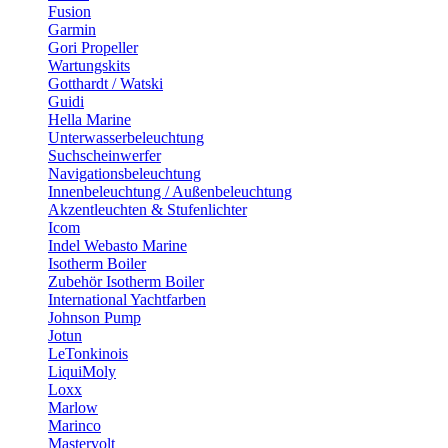
Fusion
Garmin
Gori Propeller
Wartungskits
Gotthardt / Watski
Guidi
Hella Marine
Unterwasserbeleuchtung
Suchscheinwerfer
Navigationsbeleuchtung
Innenbeleuchtung / Außenbeleuchtung
Akzentleuchten & Stufenlichter
Icom
Indel Webasto Marine
Isotherm Boiler
Zubehör Isotherm Boiler
International Yachtfarben
Johnson Pump
Jotun
LeTonkinois
LiquiMoly
Loxx
Marlow
Marinco
Mastervolt