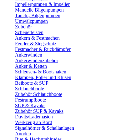
Impellerpumpen & Impeller
Manuelle Bilgenpumpen
Tauch-, Bilgenpumpen
Umwälzpumpen
Zubehör
Scheuerleisten
Ankern & Festmachen
Fender & Stegschutz
Festmacher & Ruckdämpfer
Ankerwinden
Ankerwindenzubehör
Anker & Ketten
Schleusen- & Bootshaken
Klampen, Poller und Klüsen
Beiboote & SUP
Schlauchboote
Zubehör Schlauchboote
Festrumpfboote
SUP & Kayaks
Zubehör SUP & Kayaks
Davits/Lademasten
Werkzeug an Bord
Signalhörner & Schallanlagen
Anoden
Bug & Heckstrahlruder