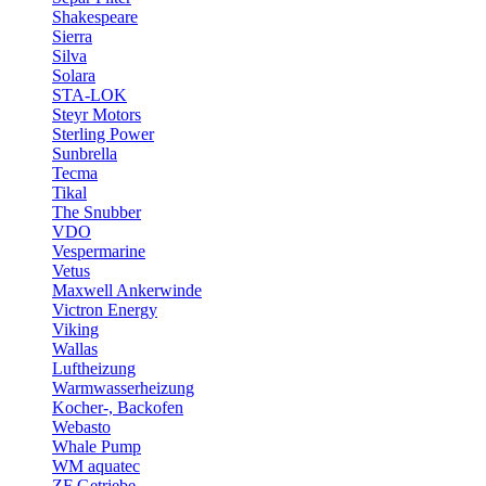
Shakespeare
Sierra
Silva
Solara
STA-LOK
Steyr Motors
Sterling Power
Sunbrella
Tecma
Tikal
The Snubber
VDO
Vespermarine
Vetus
Maxwell Ankerwinde
Victron Energy
Viking
Wallas
Luftheizung
Warmwasserheizung
Kocher-, Backofen
Webasto
Whale Pump
WM aquatec
ZF Getriebe