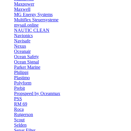
Maxpower
Maxwell
MG Energy Systems
Multiflex Steuersysteme
mysail.online
NAUTIC CLEAN
Navionics
Navisafe
Nexus
Oceanair
Ocean Safety
Ocean Signal
Parker Marine
Philippi
Plastimo
Polyform
Prebit
Propspeed by Oceanmax
PSS
RM 69
Roca
Rutgerson
Scout
Selden
Separ Filter