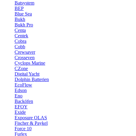
Batsystem
BEP
Blue Sea
Bukh
Bukh Pro
Centa
Centek
Cobra
Cobb
Crewsaver
Crosseven
Cyclops Marine
CZone
Digital Yacht
Dolphin Batterien
EcoFlow
Edson
Eno
Backöfen
EFOY
Exide
Exposure OLAS
Fischer & Paykel
Force 10
Furlex