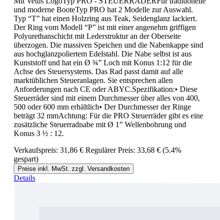
Mit Vetus LogoTyp PRO - STEUERRÄDERFür traditionelle
und moderne BooteTyp PRO hat 2 Modelle zur Auswahl.
Typ “T” hat einen Holzring aus Teak, Seidenglanz lackiert.
Der Ring vom Modell “P” ist mit einer angenehm griffigen
Polyurethanschicht mit Lederstruktur an der Oberseite
überzogen. Die massiven Speichen und die Nabenkappe sind
aus hochglanzpoliertem Edelstahl. Die Nabe selbst ist aus
Kunststoff und hat ein Ø ¾” Loch mit Konus 1:12 für die
Achse des Steuersystems. Das Rad passt damit auf alle
marktüblichen Steueranlagen. Sie entsprechen allen
Anforderungen nach CE oder ABYC.Spezifikation:• Diese
Steuerräder sind mit einem Durchmesser über alles von 400,
500 oder 600 mm erhältlich• Der Durchmesser der Ringe
beträgt 32 mmAchtung: Für die PRO Steuerräder gibt es eine
zusätzliche Steuerradnabe mit Ø 1” Wellenbohrung und
Konus 3 ½ : 12.
Verkaufspreis:
31,86 €
Regulärer Preis:
33,68 €
(5.4%
gespart)
Preise inkl. MwSt. zzgl. Versandkosten
Details