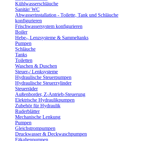
Kühlwasserschläuche
Sanitär/ WC
Abwasserinstallation - Toilette, Tank und Schläuche
konfigurieren
Frischwassersystem konfigurieren
Boiler
Hebe-, Lenzsysteme & Sammeltanks
Pumpen
Schläuche
Tanks
Toiletten
Waschen & Duschen
Steuer-/ Lenksysteme
Hydraulische Steuerpumpen
Hydraulische Steuerzylinder
Steuerräder
Außenborder, Z-Antrieb-Steuerung
Elektrische Hydraulikpumpen
Zubehör für Hydraulik
Ruderblätter
Mechanische Lenkung
Pumpen
Gleichstrompumpen
Druckwasser & Deckwaschpumpen
Fäkalienpumpen