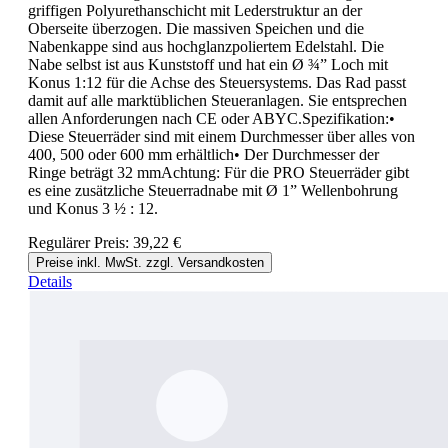
griffigen Polyurethanschicht mit Lederstruktur an der
Oberseite überzogen. Die massiven Speichen und die
Nabenkappe sind aus hochglanzpoliertem Edelstahl. Die
Nabe selbst ist aus Kunststoff und hat ein Ø ¾” Loch mit
Konus 1:12 für die Achse des Steuersystems. Das Rad passt
damit auf alle marktüblichen Steueranlagen. Sie entsprechen
allen Anforderungen nach CE oder ABYC.Spezifikation:•
Diese Steuerräder sind mit einem Durchmesser über alles von
400, 500 oder 600 mm erhältlich• Der Durchmesser der
Ringe beträgt 32 mmAchtung: Für die PRO Steuerräder gibt
es eine zusätzliche Steuerradnabe mit Ø 1” Wellenbohrung
und Konus 3 ½ : 12.
Regulärer Preis:
39,22 €
Preise inkl. MwSt. zzgl. Versandkosten
Details