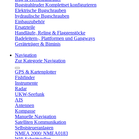
Bugstrahlruder Komplettset konfigurieren
Elektrische Bugschrauben
hydraulische Bugschrauben
Einbauzubehör
Ersatzteile
Handläufe, Reling & Flaggenstöcke
Badeleitern-, Plattformen und Gangways
Geräteträger & Biminis
Navigation
Zur Kategorie Navigation
GPS & Kartenplotter
Fishfinder
Instrumente
Radar
UKW-Seefunk
AIS
Antennen
Kompasse
Manuelle Navigation
Satelliten Kommunikation
Selbststeueranlagen
NMEA 2000/ NMEA0183
Wifi-Schnittstellen