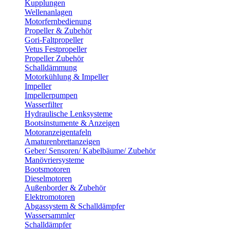
Kupplungen
Wellenanlagen
Motorfernbedienung
Propeller & Zubehör
Gori-Faltpropeller
Vetus Festpropeller
Propeller Zubehör
Schalldämmung
Motorkühlung & Impeller
Impeller
Impellerpumpen
Wasserfilter
Hydraulische Lenksysteme
Bootsinstumente & Anzeigen
Motoranzeigentafeln
Amaturenbrettanzeigen
Geber/ Sensoren/ Kabelbäume/ Zubehör
Manövriersysteme
Bootsmotoren
Dieselmotoren
Außenborder & Zubehör
Elektromotoren
Abgassystem & Schalldämpfer
Wassersammler
Schalldämpfer