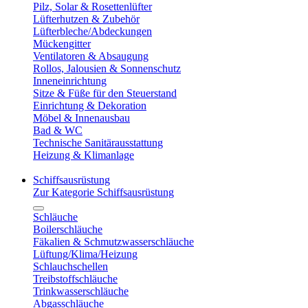
Pilz, Solar & Rosettenlüfter
Lüfterhutzen & Zubehör
Lüfterbleche/Abdeckungen
Mückengitter
Ventilatoren & Absaugung
Rollos, Jalousien & Sonnenschutz
Inneneinrichtung
Sitze & Füße für den Steuerstand
Einrichtung & Dekoration
Möbel & Innenausbau
Bad & WC
Technische Sanitärausstattung
Heizung & Klimanlage
Schiffsausrüstung
Zur Kategorie Schiffsausrüstung
Schläuche
Boilerschläuche
Fäkalien & Schmutzwasserschläuche
Lüftung/Klima/Heizung
Schlauchschellen
Treibstoffschläuche
Trinkwasserschläuche
Abgasschläuche