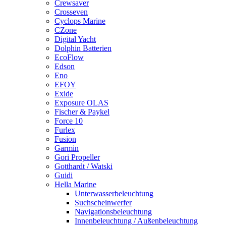
Crewsaver
Crosseven
Cyclops Marine
CZone
Digital Yacht
Dolphin Batterien
EcoFlow
Edson
Eno
EFOY
Exide
Exposure OLAS
Fischer & Paykel
Force 10
Furlex
Fusion
Garmin
Gori Propeller
Gotthardt / Watski
Guidi
Hella Marine
Unterwasserbeleuchtung
Suchscheinwerfer
Navigationsbeleuchtung
Innenbeleuchtung / Außenbeleuchtung