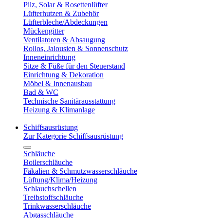
Pilz, Solar & Rosettenlüfter
Lüfterhutzen & Zubehör
Lüfterbleche/Abdeckungen
Mückengitter
Ventilatoren & Absaugung
Rollos, Jalousien & Sonnenschutz
Inneneinrichtung
Sitze & Füße für den Steuerstand
Einrichtung & Dekoration
Möbel & Innenausbau
Bad & WC
Technische Sanitärausstattung
Heizung & Klimanlage
Schiffsausrüstung
Zur Kategorie Schiffsausrüstung
Schläuche
Boilerschläuche
Fäkalien & Schmutzwasserschläuche
Lüftung/Klima/Heizung
Schlauchschellen
Treibstoffschläuche
Trinkwasserschläuche
Abgasschläuche