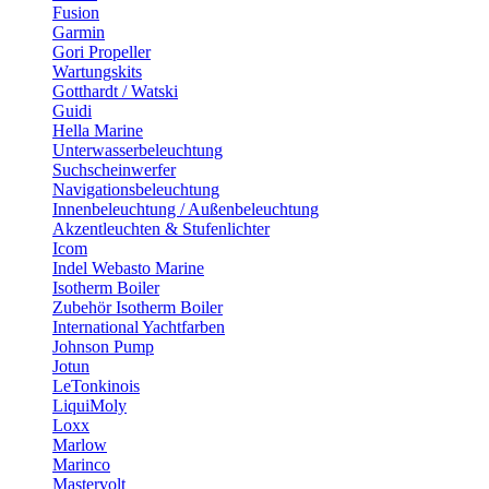
Fusion
Garmin
Gori Propeller
Wartungskits
Gotthardt / Watski
Guidi
Hella Marine
Unterwasserbeleuchtung
Suchscheinwerfer
Navigationsbeleuchtung
Innenbeleuchtung / Außenbeleuchtung
Akzentleuchten & Stufenlichter
Icom
Indel Webasto Marine
Isotherm Boiler
Zubehör Isotherm Boiler
International Yachtfarben
Johnson Pump
Jotun
LeTonkinois
LiquiMoly
Loxx
Marlow
Marinco
Mastervolt