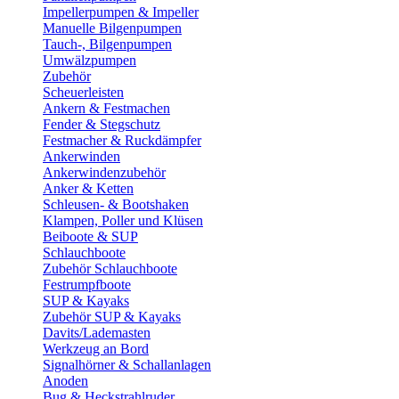
Impellerpumpen & Impeller
Manuelle Bilgenpumpen
Tauch-, Bilgenpumpen
Umwälzpumpen
Zubehör
Scheuerleisten
Ankern & Festmachen
Fender & Stegschutz
Festmacher & Ruckdämpfer
Ankerwinden
Ankerwindenzubehör
Anker & Ketten
Schleusen- & Bootshaken
Klampen, Poller und Klüsen
Beiboote & SUP
Schlauchboote
Zubehör Schlauchboote
Festrumpfboote
SUP & Kayaks
Zubehör SUP & Kayaks
Davits/Lademasten
Werkzeug an Bord
Signalhörner & Schallanlagen
Anoden
Bug & Heckstrahlruder