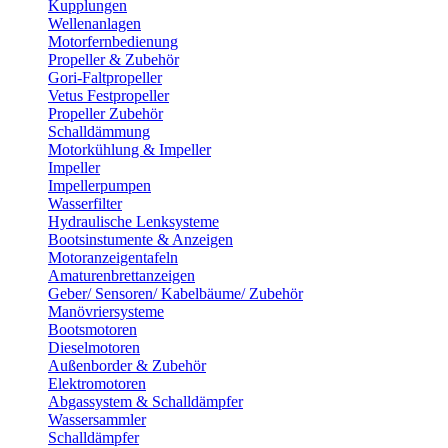
Kupplungen
Wellenanlagen
Motorfernbedienung
Propeller & Zubehör
Gori-Faltpropeller
Vetus Festpropeller
Propeller Zubehör
Schalldämmung
Motorkühlung & Impeller
Impeller
Impellerpumpen
Wasserfilter
Hydraulische Lenksysteme
Bootsinstumente & Anzeigen
Motoranzeigentafeln
Amaturenbrettanzeigen
Geber/ Sensoren/ Kabelbäume/ Zubehör
Manövriersysteme
Bootsmotoren
Dieselmotoren
Außenborder & Zubehör
Elektromotoren
Abgassystem & Schalldämpfer
Wassersammler
Schalldämpfer