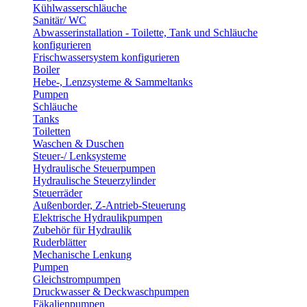
Kühlwasserschläuche
Sanitär/ WC
Abwasserinstallation - Toilette, Tank und Schläuche
konfigurieren
Frischwassersystem konfigurieren
Boiler
Hebe-, Lenzsysteme & Sammeltanks
Pumpen
Schläuche
Tanks
Toiletten
Waschen & Duschen
Steuer-/ Lenksysteme
Hydraulische Steuerpumpen
Hydraulische Steuerzylinder
Steuerräder
Außenborder, Z-Antrieb-Steuerung
Elektrische Hydraulikpumpen
Zubehör für Hydraulik
Ruderblätter
Mechanische Lenkung
Pumpen
Gleichstrompumpen
Druckwasser & Deckwaschpumpen
Fäkalienpumpen