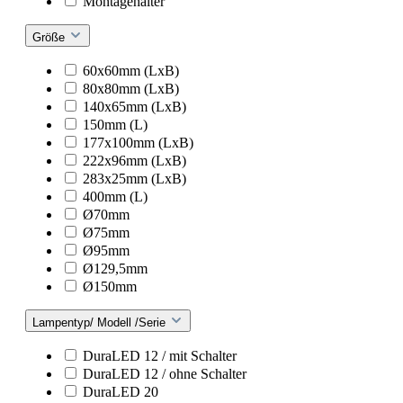
Montagehalter
Größe
60x60mm (LxB)
80x80mm (LxB)
140x65mm (LxB)
150mm (L)
177x100mm (LxB)
222x96mm (LxB)
283x25mm (LxB)
400mm (L)
Ø70mm
Ø75mm
Ø95mm
Ø129,5mm
Ø150mm
Lampentyp/ Modell /Serie
DuraLED 12 / mit Schalter
DuraLED 12 / ohne Schalter
DuraLED 20