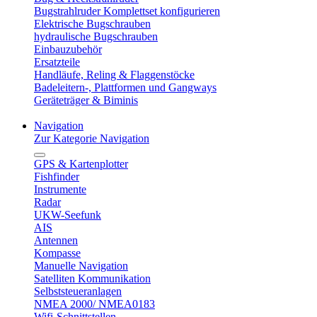
Bugstrahlruder Komplettset konfigurieren
Elektrische Bugschrauben
hydraulische Bugschrauben
Einbauzubehör
Ersatzteile
Handläufe, Reling & Flaggenstöcke
Badeleitern-, Plattformen und Gangways
Geräteträger & Biminis
Navigation
Zur Kategorie Navigation
GPS & Kartenplotter
Fishfinder
Instrumente
Radar
UKW-Seefunk
AIS
Antennen
Kompasse
Manuelle Navigation
Satelliten Kommunikation
Selbststeueranlagen
NMEA 2000/ NMEA0183
Wifi-Schnittstellen