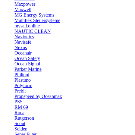
Maxpower
Maxwell
MG Energy Systems
Multiflex Steuersysteme
mysail.online
NAUTIC CLEAN
Navionics
Navisafe
Nexus
Oceanair
Ocean Safety
Ocean Signal
Parker Marine
Philippi
Plastimo
Polyform
Prebit
Propspeed by Oceanmax
PSS
RM 69
Roca
Rutgerson
Scout
Selden
Separ Filter