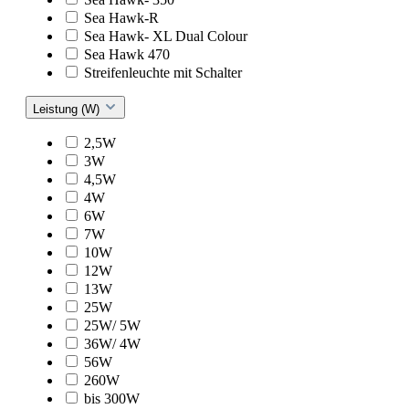
Sea Hawk-R
Sea Hawk- XL Dual Colour
Sea Hawk 470
Streifenleuchte mit Schalter
Leistung (W)
2,5W
3W
4,5W
4W
6W
7W
10W
12W
13W
25W
25W/ 5W
36W/ 4W
56W
260W
bis 300W