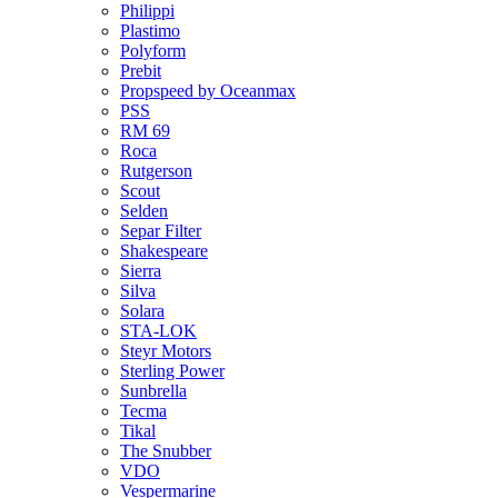
Philippi
Plastimo
Polyform
Prebit
Propspeed by Oceanmax
PSS
RM 69
Roca
Rutgerson
Scout
Selden
Separ Filter
Shakespeare
Sierra
Silva
Solara
STA-LOK
Steyr Motors
Sterling Power
Sunbrella
Tecma
Tikal
The Snubber
VDO
Vespermarine