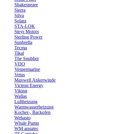
Shakespeare
Sierra
Silva
Solara
STA-LOK
Steyr Motors
Sterling Power
Sunbrella
Tecma
Tikal
The Snubber
VDO
Vespermarine
Vetus
Maxwell Ankerwinde
Victron Energy
Viking
Wallas
Luftheizung
Warmwasserheizung
Kocher-, Backofen
Webasto
Whale Pump
WM aquatec
ZF Getriebe