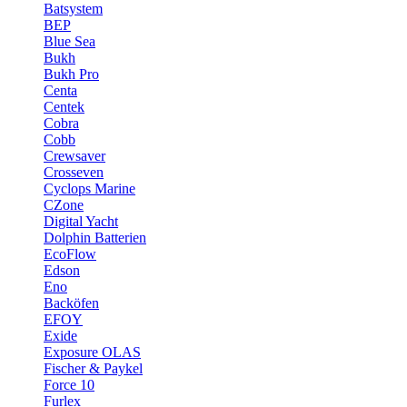
Batsystem
BEP
Blue Sea
Bukh
Bukh Pro
Centa
Centek
Cobra
Cobb
Crewsaver
Crosseven
Cyclops Marine
CZone
Digital Yacht
Dolphin Batterien
EcoFlow
Edson
Eno
Backöfen
EFOY
Exide
Exposure OLAS
Fischer & Paykel
Force 10
Furlex