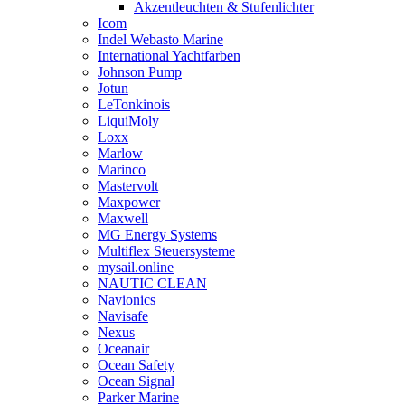
Akzentleuchten & Stufenlichter
Icom
Indel Webasto Marine
International Yachtfarben
Johnson Pump
Jotun
LeTonkinois
LiquiMoly
Loxx
Marlow
Marinco
Mastervolt
Maxpower
Maxwell
MG Energy Systems
Multiflex Steuersysteme
mysail.online
NAUTIC CLEAN
Navionics
Navisafe
Nexus
Oceanair
Ocean Safety
Ocean Signal
Parker Marine