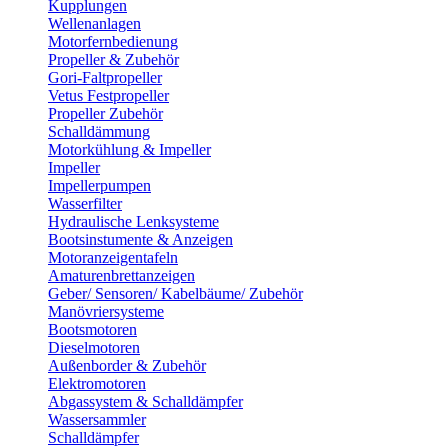
Kupplungen
Wellenanlagen
Motorfernbedienung
Propeller & Zubehör
Gori-Faltpropeller
Vetus Festpropeller
Propeller Zubehör
Schalldämmung
Motorkühlung & Impeller
Impeller
Impellerpumpen
Wasserfilter
Hydraulische Lenksysteme
Bootsinstumente & Anzeigen
Motoranzeigentafeln
Amaturenbrettanzeigen
Geber/ Sensoren/ Kabelbäume/ Zubehör
Manövriersysteme
Bootsmotoren
Dieselmotoren
Außenborder & Zubehör
Elektromotoren
Abgassystem & Schalldämpfer
Wassersammler
Schalldämpfer