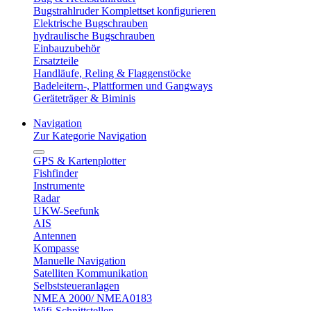
Bugstrahlruder Komplettset konfigurieren
Elektrische Bugschrauben
hydraulische Bugschrauben
Einbauzubehör
Ersatzteile
Handläufe, Reling & Flaggenstöcke
Badeleitern-, Plattformen und Gangways
Geräteträger & Biminis
Navigation
Zur Kategorie Navigation
GPS & Kartenplotter
Fishfinder
Instrumente
Radar
UKW-Seefunk
AIS
Antennen
Kompasse
Manuelle Navigation
Satelliten Kommunikation
Selbststeueranlagen
NMEA 2000/ NMEA0183
Wifi-Schnittstellen