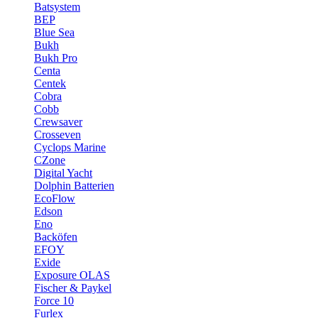
Batsystem
BEP
Blue Sea
Bukh
Bukh Pro
Centa
Centek
Cobra
Cobb
Crewsaver
Crosseven
Cyclops Marine
CZone
Digital Yacht
Dolphin Batterien
EcoFlow
Edson
Eno
Backöfen
EFOY
Exide
Exposure OLAS
Fischer & Paykel
Force 10
Furlex