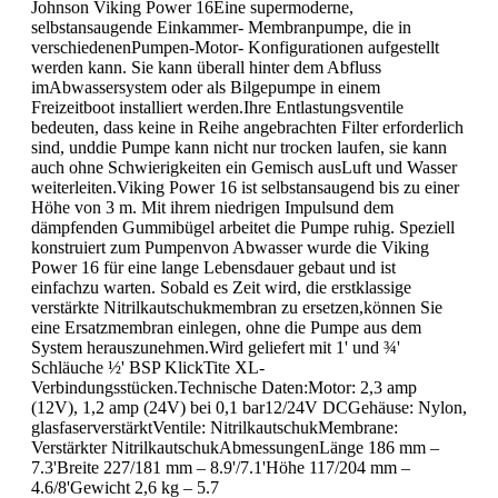
Johnson Viking Power 16Eine supermoderne,
selbstansaugende Einkammer- Membranpumpe, die in
verschiedenenPumpen-Motor- Konfigurationen aufgestellt
werden kann. Sie kann überall hinter dem Abfluss
imAbwassersystem oder als Bilgepumpe in einem
Freizeitboot installiert werden.Ihre Entlastungsventile
bedeuten, dass keine in Reihe angebrachten Filter erforderlich
sind, unddie Pumpe kann nicht nur trocken laufen, sie kann
auch ohne Schwierigkeiten ein Gemisch ausLuft und Wasser
weiterleiten.Viking Power 16 ist selbstansaugend bis zu einer
Höhe von 3 m. Mit ihrem niedrigen Impulsund dem
dämpfenden Gummibügel arbeitet die Pumpe ruhig. Speziell
konstruiert zum Pumpenvon Abwasser wurde die Viking
Power 16 für eine lange Lebensdauer gebaut und ist
einfachzu warten. Sobald es Zeit wird, die erstklassige
verstärkte Nitrilkautschukmembran zu ersetzen,können Sie
eine Ersatzmembran einlegen, ohne die Pumpe aus dem
System herauszunehmen.Wird geliefert mit 1' und ¾'
Schläuche ½' BSP KlickTite XL-
Verbindungsstücken.Technische Daten:Motor: 2,3 amp
(12V), 1,2 amp (24V) bei 0,1 bar12/24V DCGehäuse: Nylon,
glasfaserverstärktVentile: NitrilkautschukMembrane:
Verstärkter NitrilkautschukAbmessungenLänge 186 mm –
7.3'Breite 227/181 mm – 8.9'/7.1'Höhe 117/204 mm –
4.6/8'Gewicht 2,6 kg – 5.7