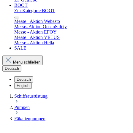
BOOT
Zur Kategorie BOOT
Messe - Aktion Webasto
Messe- Aktion OceanSafety
Messe - Aktion EFOY
Messe - Aktion VETUS
Messe - Aktion Hella
SALE
Menü schließen
Deutsch
Deutsch
English
Schiffsausrüstung
Pumpen
Fäkalienpumpen