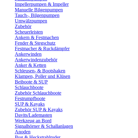
Impellerpumpen & Impeller
Manuelle Bilgenpumpen
Tauch-, Bilgenpumpen
Umwälzpumpen
Zubehör
Scheuerleisten
Ankern & Festmachen
Fender & Stegschutz
Festmacher & Ruckdämpfer
Ankerwinden
Ankerwindenzubehör
Anker & Ketten
Schleusen- & Bootshaken
Klampen, Poller und Klüsen
Beiboote & SUP
Schlauchboote
Zubehör Schlauchboote
Festrumpfboote
SUP & Kayaks
Zubehör SUP & Kayaks
Davits/Lademasten
Werkzeug an Bord
Signalhörner & Schallanlagen
Anoden
Bug & Heckstrahlruder