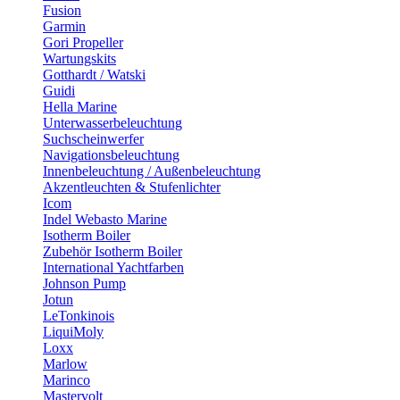
Fusion
Garmin
Gori Propeller
Wartungskits
Gotthardt / Watski
Guidi
Hella Marine
Unterwasserbeleuchtung
Suchscheinwerfer
Navigationsbeleuchtung
Innenbeleuchtung / Außenbeleuchtung
Akzentleuchten & Stufenlichter
Icom
Indel Webasto Marine
Isotherm Boiler
Zubehör Isotherm Boiler
International Yachtfarben
Johnson Pump
Jotun
LeTonkinois
LiquiMoly
Loxx
Marlow
Marinco
Mastervolt