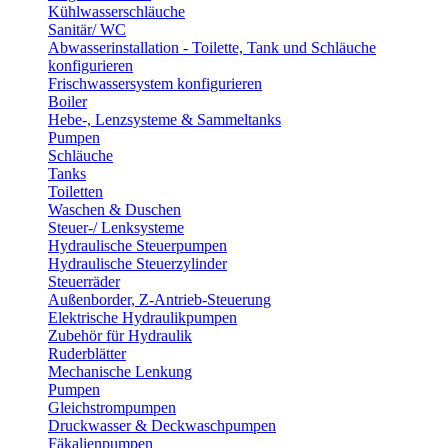
Kühlwasserschläuche
Sanitär/ WC
Abwasserinstallation - Toilette, Tank und Schläuche
konfigurieren
Frischwassersystem konfigurieren
Boiler
Hebe-, Lenzsysteme & Sammeltanks
Pumpen
Schläuche
Tanks
Toiletten
Waschen & Duschen
Steuer-/ Lenksysteme
Hydraulische Steuerpumpen
Hydraulische Steuerzylinder
Steuerräder
Außenborder, Z-Antrieb-Steuerung
Elektrische Hydraulikpumpen
Zubehör für Hydraulik
Ruderblätter
Mechanische Lenkung
Pumpen
Gleichstrompumpen
Druckwasser & Deckwaschpumpen
Fäkalienpumpen