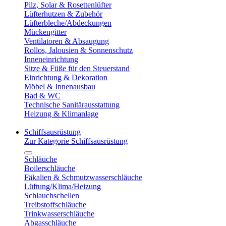
Pilz, Solar & Rosettenlüfter
Lüfterhutzen & Zubehör
Lüfterbleche/Abdeckungen
Mückengitter
Ventilatoren & Absaugung
Rollos, Jalousien & Sonnenschutz
Inneneinrichtung
Sitze & Füße für den Steuerstand
Einrichtung & Dekoration
Möbel & Innenausbau
Bad & WC
Technische Sanitärausstattung
Heizung & Klimanlage
Schiffsausrüstung
Zur Kategorie Schiffsausrüstung
Schläuche
Boilerschläuche
Fäkalien & Schmutzwasserschläuche
Lüftung/Klima/Heizung
Schlauchschellen
Treibstoffschläuche
Trinkwasserschläuche
Abgasschläuche