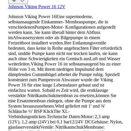
Johnson Viking Power 16 12V
Johnson Viking Power 16Eine supermoderne,
selbstansaugende Einkammer- Membranpumpe, die in
verschiedenenPumpen-Motor- Konfigurationen aufgestellt
werden kann. Sie kann überall hinter dem Abfluss
imAbwassersystem oder als Bilgepumpe in einem
Freizeitboot installiert werden.Ihre Entlastungsventile
bedeuten, dass keine in Reihe angebrachten Filter erforderlich
sind, unddie Pumpe kann nicht nur trocken laufen, sie kann
auch ohne Schwierigkeiten ein Gemisch ausLuft und Wasser
weiterleiten.Viking Power 16 ist selbstansaugend bis zu einer
Höhe von 3 m. Mit ihrem niedrigen Impulsund dem
dämpfenden Gummibügel arbeitet die Pumpe ruhig. Speziell
konstruiert zum Pumpenvon Abwasser wurde die Viking
Power 16 für eine lange Lebensdauer gebaut und ist
einfachzu warten. Sobald es Zeit wird, die erstklassige
verstärkte Nitrilkautschukmembran zu ersetzen,können Sie
eine Ersatzmembran einlegen, ohne die Pumpe aus dem
System herauszunehmen.Wird geliefert mit 1' und ¾'
Schläuche ½' BSP KlickTite XL-
Verbindungsstücken.Technische Daten:Motor: 2,3 amp
(12V), 1,2 amp (24V) bei 0,1 bar12/24V DCGehäuse: Nylon,
glasfaserverstärktVentile: NitrilkautschukMembrane: