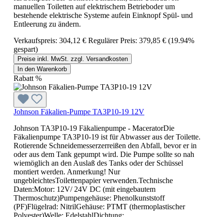
manuellen Toiletten auf elektrischem Betrieboder um
bestehende elektrische Systeme aufein Einknopf Spül- und
Entleerung zu ändern.
Verkaufspreis:
304,12 €
Regulärer Preis:
379,85 €
(19.94%
gespart)
Preise inkl. MwSt. zzgl. Versandkosten
In den Warenkorb
Rabatt
%
Johnson Fäkalien-Pumpe TA3P10-19 12V
Johnson TA3P10-19 Fäkalienpumpe - MaceratorDie
Fäkalienpumpe TA3P10-19 ist für Abwasser aus der Toilette.
Rotierende Schneidemesserzerreißen den Abfall, bevor er in
oder aus dem Tank gepumpt wird. Die Pumpe sollte so nah
wiemöglich an den Auslaß des Tanks oder der Schüssel
montiert werden. Anmerkung! Nur
ungebleichtesToilettenpapier verwenden.Technische
Daten:Motor: 12V/ 24V DC (mit eingebautem
Thermoschutz)Pumpengehäuse: Phenolkunststoff
(PF)Flügelrad: NitrilGehäuse: PTMT (thermoplastischer
Polyester)Welle: EdelstahlDichtung: