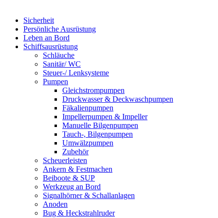
Sicherheit
Persönliche Ausrüstung
Leben an Bord
Schiffsausrüstung
Schläuche
Sanitär/ WC
Steuer-/ Lenksysteme
Pumpen
Gleichstrompumpen
Druckwasser & Deckwaschpumpen
Fäkalienpumpen
Impellerpumpen & Impeller
Manuelle Bilgenpumpen
Tauch-, Bilgenpumpen
Umwälzpumpen
Zubehör
Scheuerleisten
Ankern & Festmachen
Beiboote & SUP
Werkzeug an Bord
Signalhörner & Schallanlagen
Anoden
Bug & Heckstrahlruder