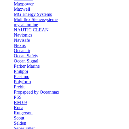
Maxpower
Maxwell
MG Energy Systems
Multiflex Steuersysteme
mysail.online
NAUTIC CLEAN
Navionics
Navisafe
Nexus
Oceanair
Ocean Safety
Ocean Signal
Parker Marine
Philippi
Plastimo
Polyform
Prebit
Propspeed by Oceanmax
PSS
RM 69
Roca
Rutgerson
Scout
Selden
Separ Filter