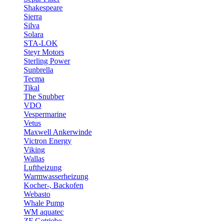
Shakespeare
Sierra
Silva
Solara
STA-LOK
Steyr Motors
Sterling Power
Sunbrella
Tecma
Tikal
The Snubber
VDO
Vespermarine
Vetus
Maxwell Ankerwinde
Victron Energy
Viking
Wallas
Luftheizung
Warmwasserheizung
Kocher-, Backofen
Webasto
Whale Pump
WM aquatec
ZF Getriebe