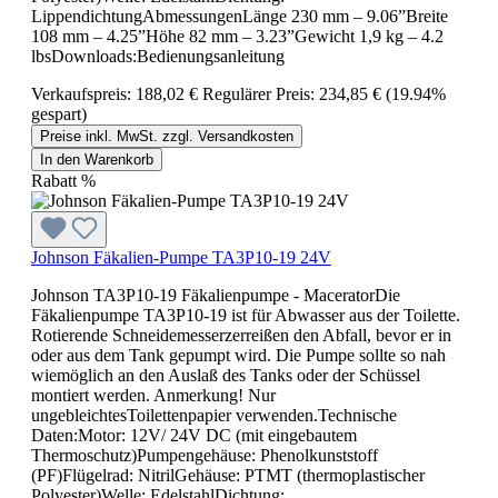
LippendichtungAbmessungenLänge 230 mm – 9.06”Breite
108 mm – 4.25”Höhe 82 mm – 3.23”Gewicht 1,9 kg – 4.2
lbsDownloads:Bedienungsanleitung
Verkaufspreis:
188,02 €
Regulärer Preis:
234,85 €
(19.94%
gespart)
Preise inkl. MwSt. zzgl. Versandkosten
In den Warenkorb
Rabatt
%
Johnson Fäkalien-Pumpe TA3P10-19 24V
Johnson TA3P10-19 Fäkalienpumpe - MaceratorDie
Fäkalienpumpe TA3P10-19 ist für Abwasser aus der Toilette.
Rotierende Schneidemesserzerreißen den Abfall, bevor er in
oder aus dem Tank gepumpt wird. Die Pumpe sollte so nah
wiemöglich an den Auslaß des Tanks oder der Schüssel
montiert werden. Anmerkung! Nur
ungebleichtesToilettenpapier verwenden.Technische
Daten:Motor: 12V/ 24V DC (mit eingebautem
Thermoschutz)Pumpengehäuse: Phenolkunststoff
(PF)Flügelrad: NitrilGehäuse: PTMT (thermoplastischer
Polyester)Welle: EdelstahlDichtung: