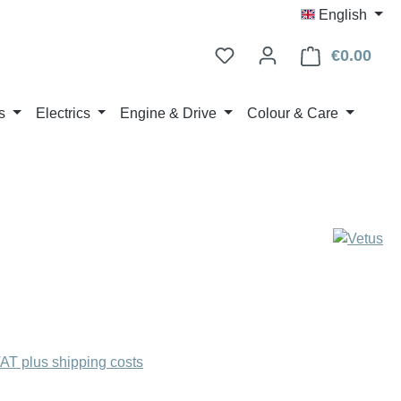
English
€0.00
Shop
s
Electrics
Engine & Drive
Colour & Care
:
VAT plus shipping costs