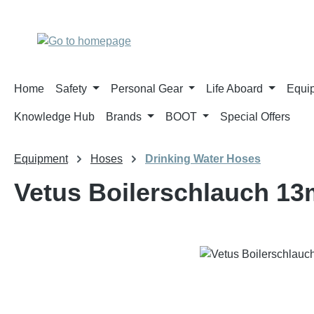
p to main content
Skip to search
Skip to main navigation
Home
Safety
Personal Gear
Life Aboard
Equi
Knowledge Hub
Brands
BOOT
Special Offers
Equipment
Hoses
Drinking Water Hoses
Vetus Boilerschlauch 1
Skip image gallery