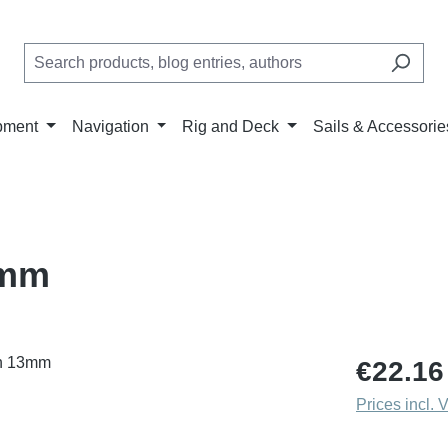
pment
Navigation
Rig and Deck
Sails & Accessorie
3mm
Regular price
€22.16
Prices incl. 