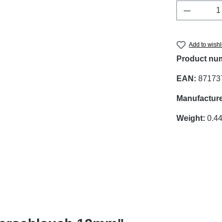
Product 
Add to wishl
Product nu
EAN:
87173
Manufacture
Weight:
0.4