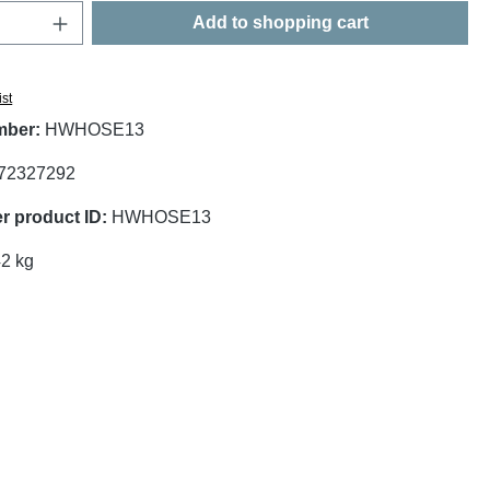
Quantity: Enter the desired amount or use t
Add to shopping cart
ist
mber:
HWHOSE13
72327292
r product ID:
HWHOSE13
42 kg