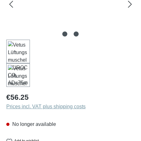
Regular price:
€56.25
Prices incl. VAT plus shipping costs
No longer available
Add to wishlist