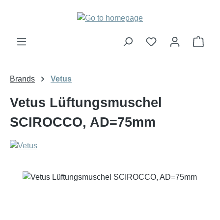
Skip to main content
Shop
Brands
Vetus
Vetus Lüftungsmuschel
SCIROCCO, AD=75mm
Skip image gallery