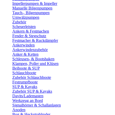
Impellerpumpen & Impeller
Manuelle Bilgenpumpen
Tauch-, Bilgenpumpen
Umwälzpumpen
Zubehör
Scheuerleisten
Ankern & Festmachen
Fender & Stegschutz
Festmacher & Ruckdämpfer
Ankerwinden
Ankerwindenzubehör
Anker & Ketten
Schleusen- & Bootshaken
Klampen, Poller und Klüsen
Beiboote & SUP
Schlauchboote
Zubehör Schlauchboote
Festrumpfboote
SUP & Kayaks
Zubehör SUP & Kayaks
Davits/Lademasten
Werkzeug an Bord
Signalhörner & Schallanlagen
Anoden
Bug & Heckstrahlruder