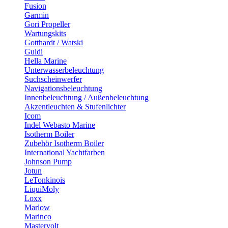
Fusion
Garmin
Gori Propeller
Wartungskits
Gotthardt / Watski
Guidi
Hella Marine
Unterwasserbeleuchtung
Suchscheinwerfer
Navigationsbeleuchtung
Innenbeleuchtung / Außenbeleuchtung
Akzentleuchten & Stufenlichter
Icom
Indel Webasto Marine
Isotherm Boiler
Zubehör Isotherm Boiler
International Yachtfarben
Johnson Pump
Jotun
LeTonkinois
LiquiMoly
Loxx
Marlow
Marinco
Mastervolt