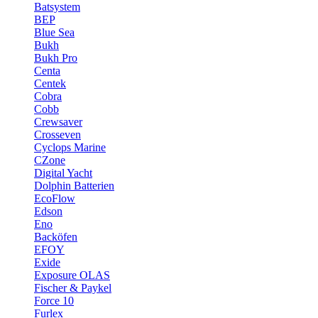
Batsystem
BEP
Blue Sea
Bukh
Bukh Pro
Centa
Centek
Cobra
Cobb
Crewsaver
Crosseven
Cyclops Marine
CZone
Digital Yacht
Dolphin Batterien
EcoFlow
Edson
Eno
Backöfen
EFOY
Exide
Exposure OLAS
Fischer & Paykel
Force 10
Furlex