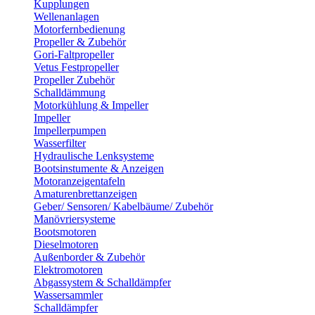
Kupplungen
Wellenanlagen
Motorfernbedienung
Propeller & Zubehör
Gori-Faltpropeller
Vetus Festpropeller
Propeller Zubehör
Schalldämmung
Motorkühlung & Impeller
Impeller
Impellerpumpen
Wasserfilter
Hydraulische Lenksysteme
Bootsinstumente & Anzeigen
Motoranzeigentafeln
Amaturenbrettanzeigen
Geber/ Sensoren/ Kabelbäume/ Zubehör
Manövriersysteme
Bootsmotoren
Dieselmotoren
Außenborder & Zubehör
Elektromotoren
Abgassystem & Schalldämpfer
Wassersammler
Schalldämpfer