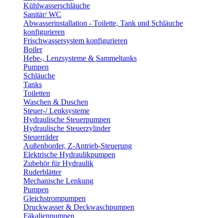
Kühlwasserschläuche
Sanitär/ WC
Abwasserinstallation - Toilette, Tank und Schläuche
konfigurieren
Frischwassersystem konfigurieren
Boiler
Hebe-, Lenzsysteme & Sammeltanks
Pumpen
Schläuche
Tanks
Toiletten
Waschen & Duschen
Steuer-/ Lenksysteme
Hydraulische Steuerpumpen
Hydraulische Steuerzylinder
Steuerräder
Außenborder, Z-Antrieb-Steuerung
Elektrische Hydraulikpumpen
Zubehör für Hydraulik
Ruderblätter
Mechanische Lenkung
Pumpen
Gleichstrompumpen
Druckwasser & Deckwaschpumpen
Fäkalienpumpen