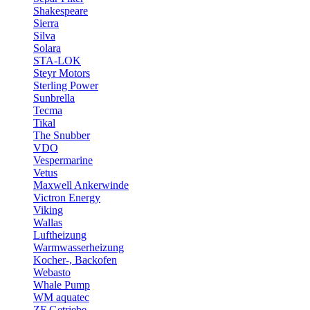
Shakespeare
Sierra
Silva
Solara
STA-LOK
Steyr Motors
Sterling Power
Sunbrella
Tecma
Tikal
The Snubber
VDO
Vespermarine
Vetus
Maxwell Ankerwinde
Victron Energy
Viking
Wallas
Luftheizung
Warmwasserheizung
Kocher-, Backofen
Webasto
Whale Pump
WM aquatec
ZF Getriebe