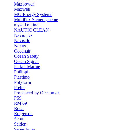
Maxpower
Maxwell
MG Energy Systems
Multiflex Steuersysteme
mysail.online
NAUTIC CLEAN
Navionics
Navisafe
Nexus
Oceanair
Ocean Safety
Ocean Signal
Parker Marine
Philippi
Plastimo
Polyform
Prebit
Propspeed by Oceanmax
PSS
RM 69
Roca
Rutgerson
Scout
Selden
Separ Filter