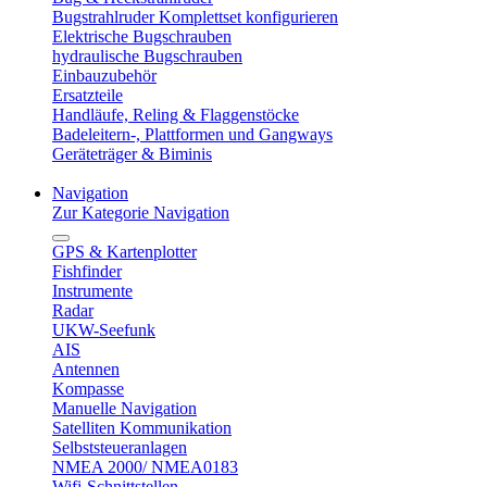
Bugstrahlruder Komplettset konfigurieren
Elektrische Bugschrauben
hydraulische Bugschrauben
Einbauzubehör
Ersatzteile
Handläufe, Reling & Flaggenstöcke
Badeleitern-, Plattformen und Gangways
Geräteträger & Biminis
Navigation
Zur Kategorie Navigation
GPS & Kartenplotter
Fishfinder
Instrumente
Radar
UKW-Seefunk
AIS
Antennen
Kompasse
Manuelle Navigation
Satelliten Kommunikation
Selbststeueranlagen
NMEA 2000/ NMEA0183
Wifi-Schnittstellen