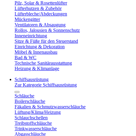
Pilz, Solar & Rosettenlüfter
Lüfterhutzen & Zubehör
Lüfterbleche/Abdeckungen
Mückengitter
Ventilatoren & Absaugung
Rollos, Jalousien & Sonnenschutz
Inneneinrichtung
Sitze & Füße für den Steuerstand
Einrichtung & Dekoration
Möbel & Innenausbau
Bad & WC
Technische Sanitärausstattung
Heizung & Klimanlage
Schiffsausrüstung
Zur Kategorie Schiffsausrüstung
Schläuche
Boilerschläuche
Fäkalien & Schmutzwasserschläuche
Lüftung/Klima/Heizung
Schlauchschellen
Treibstoffschläuche
Trinkwasserschläuche
Abgasschläuche