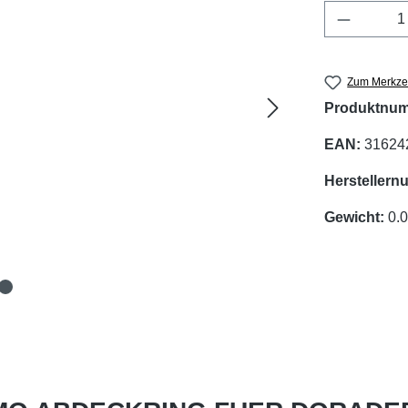
Produkt 
Zum Merkzet
Produktnu
EAN:
31624
Hersteller
Gewicht:
0.