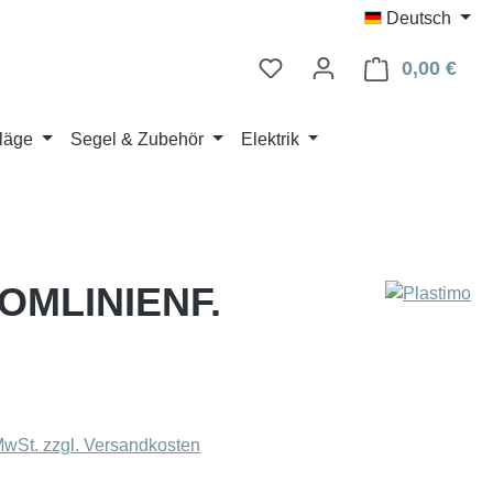
Deutsch
0,00 €
Ware
läge
Segel & Zubehör
Elektrik
MLINIENF.
eis:
 MwSt. zzgl. Versandkosten