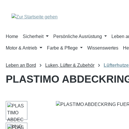
m Hauptinhalt springen
Zur Suche springen
Zur Hauptnavigation springen
Home
Sicherheit
Persönliche Ausrüstung
Leben a
Motor & Antrieb
Farbe & Pflege
Wissenswertes
He
Leben an Bord
Luken, Lüfter & Zubehör
Lüfterhutz
PLASTIMO ABDECKRING
Bildergalerie überspringen