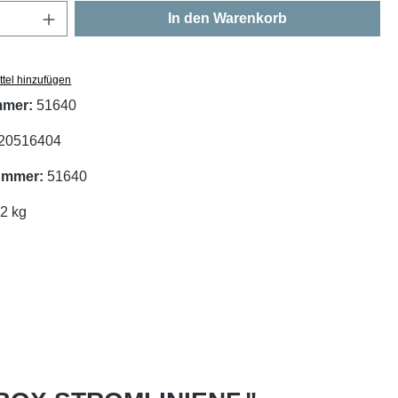
Anzahl: Gib den gewünschten Wert ein oder
In den Warenkorb
tel hinzufügen
mmer:
51640
20516404
nummer:
51640
02 kg