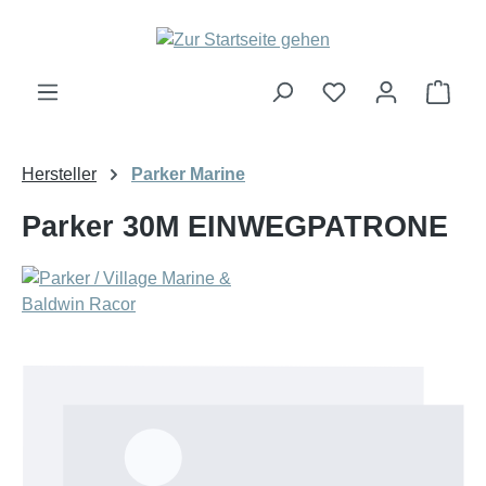
Zum Hauptinhalt springen
Ware
Hersteller
Parker Marine
Parker 30M EINWEGPATRONE
Bildergalerie überspringen