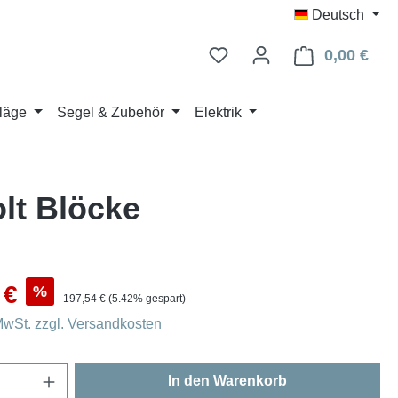
Deutsch
0,00 €
Ware
läge
Segel & Zubehör
Elektrik
olt Blöcke
s:
 €
%
Regulärer Preis:
197,54 €
(5.42% gespart)
 MwSt. zzgl. Versandkosten
Anzahl: Gib den gewünschten Wert ein oder
In den Warenkorb