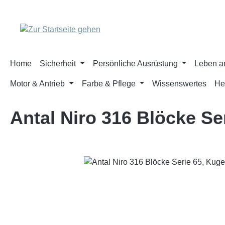
m Hauptinhalt springen
Zur Suche springen
Zur Hauptnavigation springen
Home
Sicherheit
Persönliche Ausrüstung
Leben a
Motor & Antrieb
Farbe & Pflege
Wissenswertes
He
Antal Niro 316 Blöcke Se
Bildergalerie überspringen