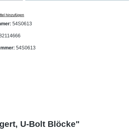
tel hinzufügen
mmer:
54S0613
82114666
nummer:
54S0613
gert, U-Bolt Blöcke"