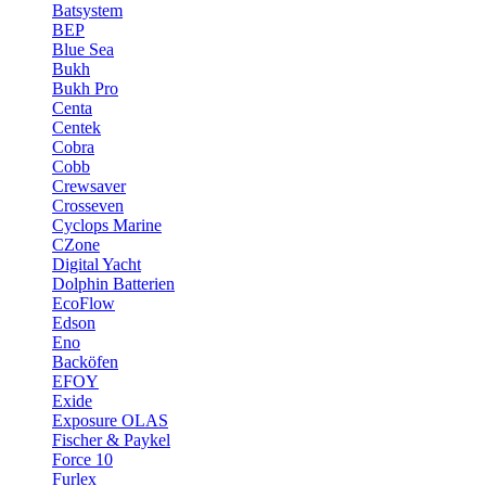
Batsystem
BEP
Blue Sea
Bukh
Bukh Pro
Centa
Centek
Cobra
Cobb
Crewsaver
Crosseven
Cyclops Marine
CZone
Digital Yacht
Dolphin Batterien
EcoFlow
Edson
Eno
Backöfen
EFOY
Exide
Exposure OLAS
Fischer & Paykel
Force 10
Furlex