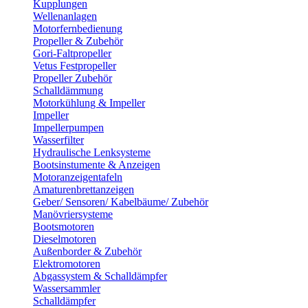
Kupplungen
Wellenanlagen
Motorfernbedienung
Propeller & Zubehör
Gori-Faltpropeller
Vetus Festpropeller
Propeller Zubehör
Schalldämmung
Motorkühlung & Impeller
Impeller
Impellerpumpen
Wasserfilter
Hydraulische Lenksysteme
Bootsinstumente & Anzeigen
Motoranzeigentafeln
Amaturenbrettanzeigen
Geber/ Sensoren/ Kabelbäume/ Zubehör
Manövriersysteme
Bootsmotoren
Dieselmotoren
Außenborder & Zubehör
Elektromotoren
Abgassystem & Schalldämpfer
Wassersammler
Schalldämpfer