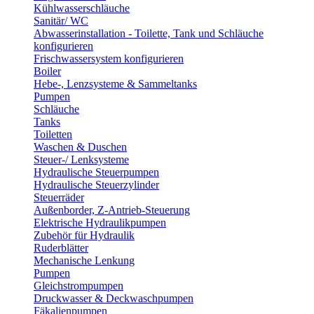
Kühlwasserschläuche
Sanitär/ WC
Abwasserinstallation - Toilette, Tank und Schläuche
konfigurieren
Frischwassersystem konfigurieren
Boiler
Hebe-, Lenzsysteme & Sammeltanks
Pumpen
Schläuche
Tanks
Toiletten
Waschen & Duschen
Steuer-/ Lenksysteme
Hydraulische Steuerpumpen
Hydraulische Steuerzylinder
Steuerräder
Außenborder, Z-Antrieb-Steuerung
Elektrische Hydraulikpumpen
Zubehör für Hydraulik
Ruderblätter
Mechanische Lenkung
Pumpen
Gleichstrompumpen
Druckwasser & Deckwaschpumpen
Fäkalienpumpen