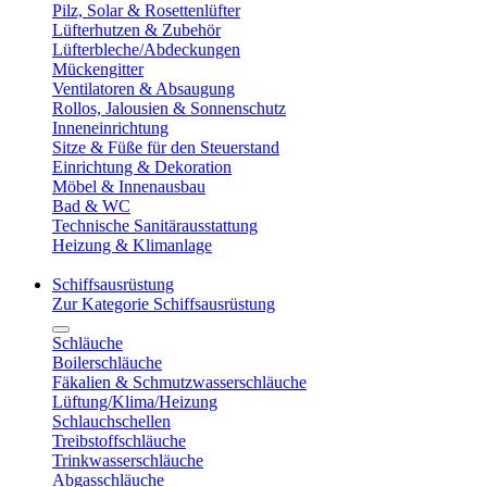
Pilz, Solar & Rosettenlüfter
Lüfterhutzen & Zubehör
Lüfterbleche/Abdeckungen
Mückengitter
Ventilatoren & Absaugung
Rollos, Jalousien & Sonnenschutz
Inneneinrichtung
Sitze & Füße für den Steuerstand
Einrichtung & Dekoration
Möbel & Innenausbau
Bad & WC
Technische Sanitärausstattung
Heizung & Klimanlage
Schiffsausrüstung
Zur Kategorie Schiffsausrüstung
Schläuche
Boilerschläuche
Fäkalien & Schmutzwasserschläuche
Lüftung/Klima/Heizung
Schlauchschellen
Treibstoffschläuche
Trinkwasserschläuche
Abgasschläuche