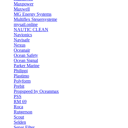
Maxpower
Maxwell
MG Energy Systems
Multiflex Steuersysteme
mysail.online
NAUTIC CLEAN
Navionics
Navisafe
Nexus
Oceanair
Ocean Safety
Ocean Signal
Parker Marine
Philippi
Plastimo
Polyform
Prebit
Propspeed by Oceanmax
PSS
RM 69
Roca
Rutgerson
Scout
Selden
Separ Filter