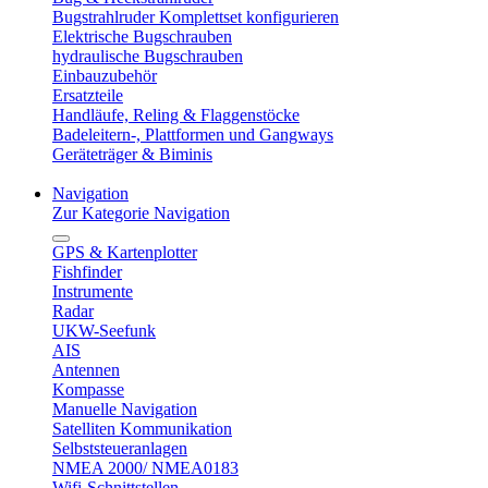
Bugstrahlruder Komplettset konfigurieren
Elektrische Bugschrauben
hydraulische Bugschrauben
Einbauzubehör
Ersatzteile
Handläufe, Reling & Flaggenstöcke
Badeleitern-, Plattformen und Gangways
Geräteträger & Biminis
Navigation
Zur Kategorie Navigation
GPS & Kartenplotter
Fishfinder
Instrumente
Radar
UKW-Seefunk
AIS
Antennen
Kompasse
Manuelle Navigation
Satelliten Kommunikation
Selbststeueranlagen
NMEA 2000/ NMEA0183
Wifi-Schnittstellen