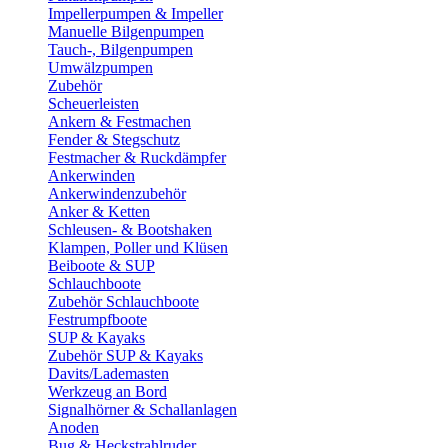
Impellerpumpen & Impeller
Manuelle Bilgenpumpen
Tauch-, Bilgenpumpen
Umwälzpumpen
Zubehör
Scheuerleisten
Ankern & Festmachen
Fender & Stegschutz
Festmacher & Ruckdämpfer
Ankerwinden
Ankerwindenzubehör
Anker & Ketten
Schleusen- & Bootshaken
Klampen, Poller und Klüsen
Beiboote & SUP
Schlauchboote
Zubehör Schlauchboote
Festrumpfboote
SUP & Kayaks
Zubehör SUP & Kayaks
Davits/Lademasten
Werkzeug an Bord
Signalhörner & Schallanlagen
Anoden
Bug & Heckstrahlruder