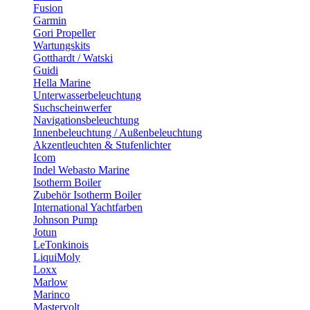
Fusion
Garmin
Gori Propeller
Wartungskits
Gotthardt / Watski
Guidi
Hella Marine
Unterwasserbeleuchtung
Suchscheinwerfer
Navigationsbeleuchtung
Innenbeleuchtung / Außenbeleuchtung
Akzentleuchten & Stufenlichter
Icom
Indel Webasto Marine
Isotherm Boiler
Zubehör Isotherm Boiler
International Yachtfarben
Johnson Pump
Jotun
LeTonkinois
LiquiMoly
Loxx
Marlow
Marinco
Mastervolt