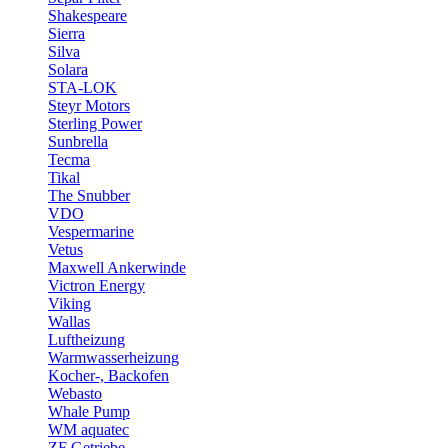
Shakespeare
Sierra
Silva
Solara
STA-LOK
Steyr Motors
Sterling Power
Sunbrella
Tecma
Tikal
The Snubber
VDO
Vespermarine
Vetus
Maxwell Ankerwinde
Victron Energy
Viking
Wallas
Luftheizung
Warmwasserheizung
Kocher-, Backofen
Webasto
Whale Pump
WM aquatec
ZF Getriebe