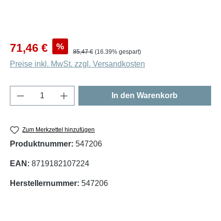
Verkaufspreis:
%
71,46 €
Regulärer Preis:
85,47 €
(16.39% gespart)
Preise inkl. MwSt. zzgl. Versandkosten
Produkt Anzahl: Gib den gewünschten Wert e
In den Warenkorb
Zum Merkzettel hinzufügen
Produktnummer:
547206
EAN:
8719182107224
Herstellernummer:
547206