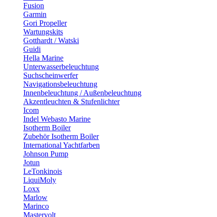
Fusion
Garmin
Gori Propeller
Wartungskits
Gotthardt / Watski
Guidi
Hella Marine
Unterwasserbeleuchtung
Suchscheinwerfer
Navigationsbeleuchtung
Innenbeleuchtung / Außenbeleuchtung
Akzentleuchten & Stufenlichter
Icom
Indel Webasto Marine
Isotherm Boiler
Zubehör Isotherm Boiler
International Yachtfarben
Johnson Pump
Jotun
LeTonkinois
LiquiMoly
Loxx
Marlow
Marinco
Mastervolt