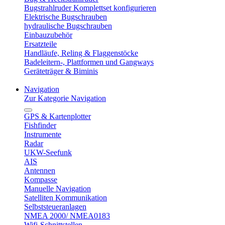
Bugstrahlruder Komplettset konfigurieren
Elektrische Bugschrauben
hydraulische Bugschrauben
Einbauzubehör
Ersatzteile
Handläufe, Reling & Flaggenstöcke
Badeleitern-, Plattformen und Gangways
Geräteträger & Biminis
Navigation
Zur Kategorie Navigation
GPS & Kartenplotter
Fishfinder
Instrumente
Radar
UKW-Seefunk
AIS
Antennen
Kompasse
Manuelle Navigation
Satelliten Kommunikation
Selbststeueranlagen
NMEA 2000/ NMEA0183
Wifi-Schnittstellen