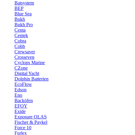
Batsystem
BEP
Blue Sea
Bukh
Bukh Pro
Centa
Centek
Cobra
Cobb
Crewsaver
Crosseven
Cyclops Marine
CZone
Digital Yacht
Dolphin Batterien
EcoFlow
Edson
Eno
Backöfen
EFOY
Exide
Exposure OLAS
Fischer & Paykel
Force 10
Furlex