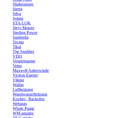
Shakespeare
Sierra
Silva
Solara
STA-LOK
Steyr Motors
Sterling Power
Sunbrella
Tecma
Tikal
The Snubber
VDO
Vespermarine
Vetus
Maxwell Ankerwinde
Victron Energy
Viking
Wallas
Luftheizung
Warmwasserheizung
Kocher-, Backofen
Webasto
Whale Pump
WM aquatec
ZF Getriebe