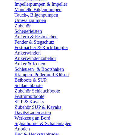
Impellerpumpen & Impeller
Manuelle Bilgenpumpen
Tauch-, Bilgenpumpen
Umwälzpumpen
Zubehör
Scheuerleisten
Ankern & Festmachen
Fender & Stegschutz
Festmacher & Ruckdämpfer
Ankerwinden
Ankerwindenzubehör
Anker & Ketten
Schleusen- & Bootshaken
Klampen, Poller und Klüsen
Beiboote & SUP
Schlauchboote
Zubehör Schlauchboote
Festrumpfboote
SUP & Kayaks
Zubehör SUP & Kayaks
Davits/Lademasten
Werkzeug an Bord
Signalhörner & Schallanlagen
Anoden
Bug & Heckstrahlruder