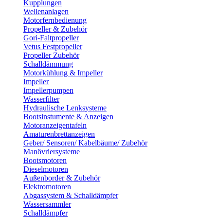
Kupplungen
Wellenanlagen
Motorfernbedienung
Propeller & Zubehör
Gori-Faltpropeller
Vetus Festpropeller
Propeller Zubehör
Schalldämmung
Motorkühlung & Impeller
Impeller
Impellerpumpen
Wasserfilter
Hydraulische Lenksysteme
Bootsinstumente & Anzeigen
Motoranzeigentafeln
Amaturenbrettanzeigen
Geber/ Sensoren/ Kabelbäume/ Zubehör
Manövriersysteme
Bootsmotoren
Dieselmotoren
Außenborder & Zubehör
Elektromotoren
Abgassystem & Schalldämpfer
Wassersammler
Schalldämpfer