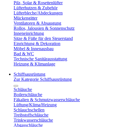
Pilz, Solar & Rosettenlüfter
Lüfterhutzen & Zubehör
Lüfterbleche/Abdeckungen
Mückengitter
Ventilatoren & Absaugung
Rollos, Jalousien & Sonnenschutz
Inneneinrichtung
Sitze & Füße für den Steuerstand
Einrichtung & Dekoration
Möbel & Innenausbau
Bad & WC
Technische Sanitärausstattung
Heizung & Klimanlage
Schiffsausrüstung
Zur Kategorie Schiffsausrüstung
Schläuche
Boilerschläuche
Fäkalien & Schmutzwasserschläuche
Lüftung/Klima/Heizung
Schlauchschellen
Treibstoffschläuche
Trinkwasserschläuche
Abgasschläuche