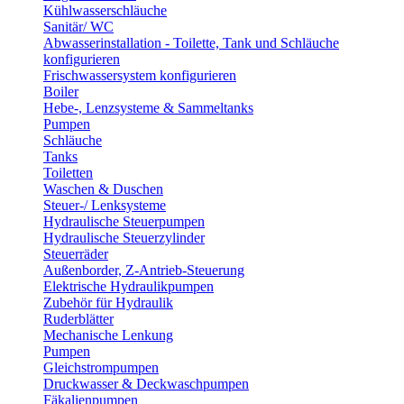
Kühlwasserschläuche
Sanitär/ WC
Abwasserinstallation - Toilette, Tank und Schläuche
konfigurieren
Frischwassersystem konfigurieren
Boiler
Hebe-, Lenzsysteme & Sammeltanks
Pumpen
Schläuche
Tanks
Toiletten
Waschen & Duschen
Steuer-/ Lenksysteme
Hydraulische Steuerpumpen
Hydraulische Steuerzylinder
Steuerräder
Außenborder, Z-Antrieb-Steuerung
Elektrische Hydraulikpumpen
Zubehör für Hydraulik
Ruderblätter
Mechanische Lenkung
Pumpen
Gleichstrompumpen
Druckwasser & Deckwaschpumpen
Fäkalienpumpen