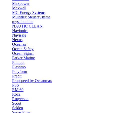
Maxpower
Maxwell
MG Energy Systems
Multiflex Steuersysteme
mysail.online
NAUTIC CLEAN
Navionics
Navisafe
Nexus
Oceanair
Ocean Safety
Ocean Signal
Parker Marine
Philippi
Plastimo
Polyform
Prebit
Propspeed by Oceanmax
PSS
RM 69
Roca
Rutgerson
Scout
Selden
Separ Filter