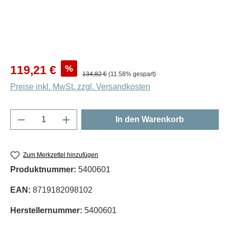
Verkaufspreis:
%
119,21 €
Regulärer Preis:
134,82 €
(11.58% gespart)
Preise inkl. MwSt. zzgl. Versandkosten
Produkt Anzahl: Gib den gewünschten Wert e
In den Warenkorb
Zum Merkzettel hinzufügen
Produktnummer:
5400601
EAN:
8719182098102
Herstellernummer:
5400601