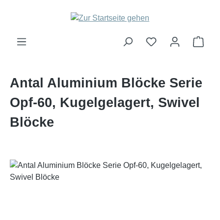
Zum Hauptinhalt springen
Ware
Antal Aluminium Blöcke Serie
Opf-60, Kugelgelagert, Swivel
Blöcke
Bildergalerie überspringen