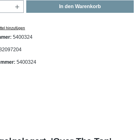
Anzahl: Gib den gewünschten Wert ein oder
In den Warenkorb
tel hinzufügen
mmer:
5400324
82097204
nummer:
5400324