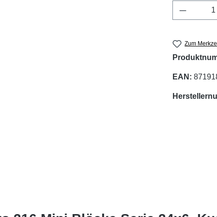
Produkt 
Zum Merkzet
Produktnu
EAN:
87191
Hersteller