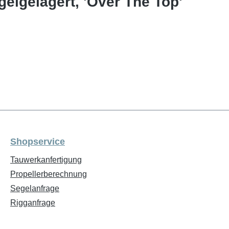
gelgelagert, 'Over The Top'
Shopservice
Tauwerkanfertigung
Propellerberechnung
Segelanfrage
Rigganfrage