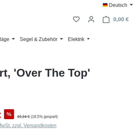
Deutsch
0,00 €
Ware
läge
Segel & Zubehör
Elektrik
t, 'Over The Top'
s:
€
%
Regulärer Preis:
49,34 €
(18.5% gespart)
 MwSt. zzgl. Versandkosten