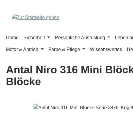
m Hauptinhalt springen
Zur Suche springen
Zur Hauptnavigation springen
Home
Sicherheit
Persönliche Ausrüstung
Leben a
Motor & Antrieb
Farbe & Pflege
Wissenswertes
He
Antal Niro 316 Mini Blöc
Blöcke
Bildergalerie überspringen