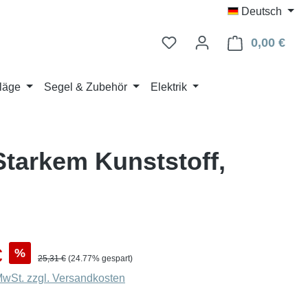
Deutsch
0,00 €
Ware
läge
Segel & Zubehör
Elektrik
tarkem Kunststoff,
s:
€
%
Regulärer Preis:
25,31 €
(24.77% gespart)
 MwSt. zzgl. Versandkosten