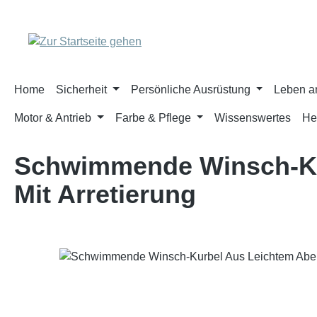
m Hauptinhalt springen
Zur Suche springen
Zur Hauptnavigation springen
Home
Sicherheit
Persönliche Ausrüstung
Leben a
Motor & Antrieb
Farbe & Pflege
Wissenswertes
He
Schwimmende Winsch-Kur
Mit Arretierung
Bildergalerie überspringen