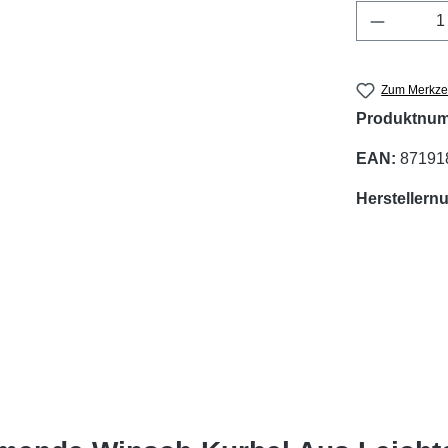
Produkt 
Zum Merkzet
Produktnu
EAN:
87191
Hersteller