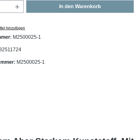
Anzahl: Gib den gewünschten Wert ein oder
In den Warenkorb
tel hinzufügen
mmer:
M2500025-1
82511724
nummer:
M2500025-1