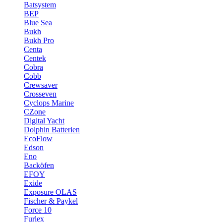
Batsystem
BEP
Blue Sea
Bukh
Bukh Pro
Centa
Centek
Cobra
Cobb
Crewsaver
Crosseven
Cyclops Marine
CZone
Digital Yacht
Dolphin Batterien
EcoFlow
Edson
Eno
Backöfen
EFOY
Exide
Exposure OLAS
Fischer & Paykel
Force 10
Furlex