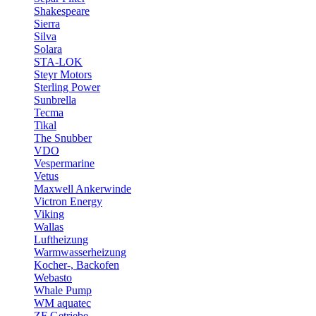
Shakespeare
Sierra
Silva
Solara
STA-LOK
Steyr Motors
Sterling Power
Sunbrella
Tecma
Tikal
The Snubber
VDO
Vespermarine
Vetus
Maxwell Ankerwinde
Victron Energy
Viking
Wallas
Luftheizung
Warmwasserheizung
Kocher-, Backofen
Webasto
Whale Pump
WM aquatec
ZF Getriebe