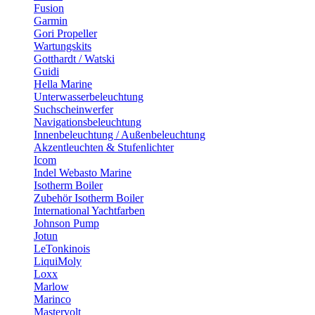
Fusion
Garmin
Gori Propeller
Wartungskits
Gotthardt / Watski
Guidi
Hella Marine
Unterwasserbeleuchtung
Suchscheinwerfer
Navigationsbeleuchtung
Innenbeleuchtung / Außenbeleuchtung
Akzentleuchten & Stufenlichter
Icom
Indel Webasto Marine
Isotherm Boiler
Zubehör Isotherm Boiler
International Yachtfarben
Johnson Pump
Jotun
LeTonkinois
LiquiMoly
Loxx
Marlow
Marinco
Mastervolt