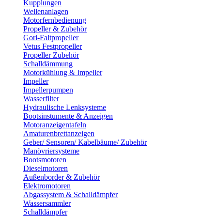
Kupplungen
Wellenanlagen
Motorfernbedienung
Propeller & Zubehör
Gori-Faltpropeller
Vetus Festpropeller
Propeller Zubehör
Schalldämmung
Motorkühlung & Impeller
Impeller
Impellerpumpen
Wasserfilter
Hydraulische Lenksysteme
Bootsinstumente & Anzeigen
Motoranzeigentafeln
Amaturenbrettanzeigen
Geber/ Sensoren/ Kabelbäume/ Zubehör
Manövriersysteme
Bootsmotoren
Dieselmotoren
Außenborder & Zubehör
Elektromotoren
Abgassystem & Schalldämpfer
Wassersammler
Schalldämpfer