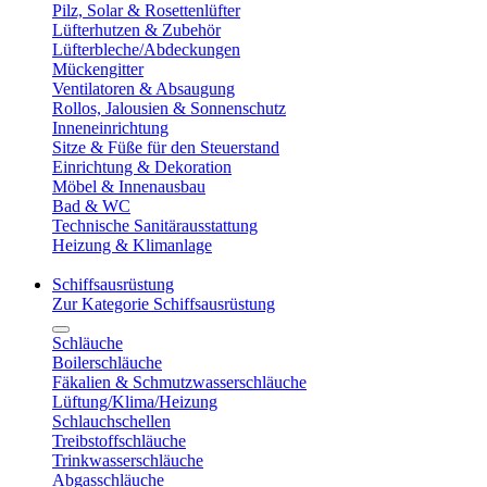
Pilz, Solar & Rosettenlüfter
Lüfterhutzen & Zubehör
Lüfterbleche/Abdeckungen
Mückengitter
Ventilatoren & Absaugung
Rollos, Jalousien & Sonnenschutz
Inneneinrichtung
Sitze & Füße für den Steuerstand
Einrichtung & Dekoration
Möbel & Innenausbau
Bad & WC
Technische Sanitärausstattung
Heizung & Klimanlage
Schiffsausrüstung
Zur Kategorie Schiffsausrüstung
Schläuche
Boilerschläuche
Fäkalien & Schmutzwasserschläuche
Lüftung/Klima/Heizung
Schlauchschellen
Treibstoffschläuche
Trinkwasserschläuche
Abgasschläuche