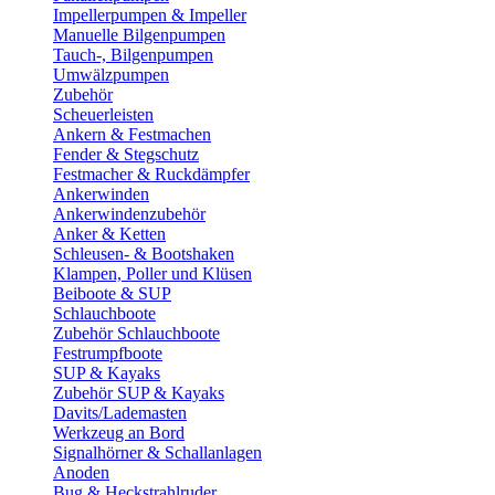
Impellerpumpen & Impeller
Manuelle Bilgenpumpen
Tauch-, Bilgenpumpen
Umwälzpumpen
Zubehör
Scheuerleisten
Ankern & Festmachen
Fender & Stegschutz
Festmacher & Ruckdämpfer
Ankerwinden
Ankerwindenzubehör
Anker & Ketten
Schleusen- & Bootshaken
Klampen, Poller und Klüsen
Beiboote & SUP
Schlauchboote
Zubehör Schlauchboote
Festrumpfboote
SUP & Kayaks
Zubehör SUP & Kayaks
Davits/Lademasten
Werkzeug an Bord
Signalhörner & Schallanlagen
Anoden
Bug & Heckstrahlruder