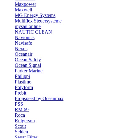
Maxpower
Maxwell
MG Energy Systems
Multiflex Steuersysteme
mysail.online
NAUTIC CLEAN
Navionics
Navisafe
Nexus
Oceanair
Ocean Safety
Ocean Signal
Parker Marine
Philippi
Plastimo
Polyform
Prebit
Propspeed by Oceanmax
PSS
RM 69
Roca
Rutgerson
Scout
Selden
Separ Filter