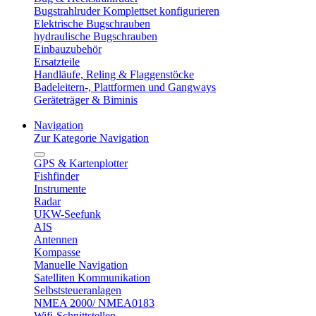
Bugstrahlruder Komplettset konfigurieren
Elektrische Bugschrauben
hydraulische Bugschrauben
Einbauzubehör
Ersatzteile
Handläufe, Reling & Flaggenstöcke
Badeleitern-, Plattformen und Gangways
Geräteträger & Biminis
Navigation
Zur Kategorie Navigation
GPS & Kartenplotter
Fishfinder
Instrumente
Radar
UKW-Seefunk
AIS
Antennen
Kompasse
Manuelle Navigation
Satelliten Kommunikation
Selbststeueranlagen
NMEA 2000/ NMEA0183
Wifi-Schnittstellen