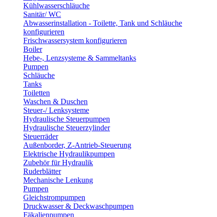
Kühlwasserschläuche
Sanitär/ WC
Abwasserinstallation - Toilette, Tank und Schläuche
konfigurieren
Frischwassersystem konfigurieren
Boiler
Hebe-, Lenzsysteme & Sammeltanks
Pumpen
Schläuche
Tanks
Toiletten
Waschen & Duschen
Steuer-/ Lenksysteme
Hydraulische Steuerpumpen
Hydraulische Steuerzylinder
Steuerräder
Außenborder, Z-Antrieb-Steuerung
Elektrische Hydraulikpumpen
Zubehör für Hydraulik
Ruderblätter
Mechanische Lenkung
Pumpen
Gleichstrompumpen
Druckwasser & Deckwaschpumpen
Fäkalienpumpen