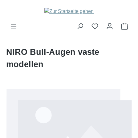
Zum Hauptinhalt springen
Ware
NIRO Bull-Augen vaste
modellen
Bildergalerie überspringen