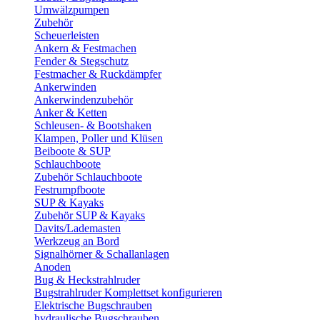
Umwälzpumpen
Zubehör
Scheuerleisten
Ankern & Festmachen
Fender & Stegschutz
Festmacher & Ruckdämpfer
Ankerwinden
Ankerwindenzubehör
Anker & Ketten
Schleusen- & Bootshaken
Klampen, Poller und Klüsen
Beiboote & SUP
Schlauchboote
Zubehör Schlauchboote
Festrumpfboote
SUP & Kayaks
Zubehör SUP & Kayaks
Davits/Lademasten
Werkzeug an Bord
Signalhörner & Schallanlagen
Anoden
Bug & Heckstrahlruder
Bugstrahlruder Komplettset konfigurieren
Elektrische Bugschrauben
hydraulische Bugschrauben