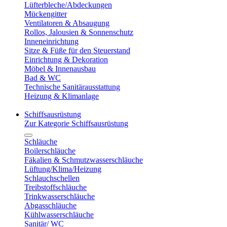
Lüfterbleche/Abdeckungen
Mückengitter
Ventilatoren & Absaugung
Rollos, Jalousien & Sonnenschutz
Inneneinrichtung
Sitze & Füße für den Steuerstand
Einrichtung & Dekoration
Möbel & Innenausbau
Bad & WC
Technische Sanitärausstattung
Heizung & Klimanlage
Schiffsausrüstung
Zur Kategorie Schiffsausrüstung
Schläuche
Boilerschläuche
Fäkalien & Schmutzwasserschläuche
Lüftung/Klima/Heizung
Schlauchschellen
Treibstoffschläuche
Trinkwasserschläuche
Abgasschläuche
Kühlwasserschläuche
Sanitär/ WC