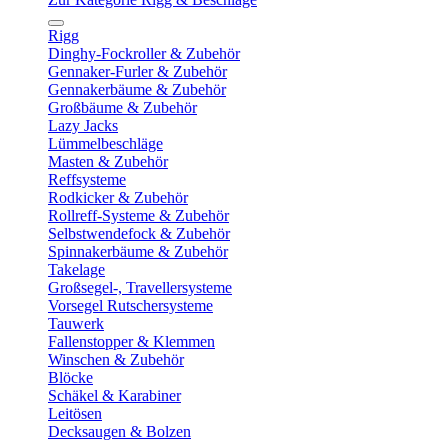
Rigg
Dinghy-Fockroller & Zubehör
Gennaker-Furler & Zubehör
Gennakerbäume & Zubehör
Großbäume & Zubehör
Lazy Jacks
Lümmelbeschläge
Masten & Zubehör
Reffsysteme
Rodkicker & Zubehör
Rollreff-Systeme & Zubehör
Selbstwendefock & Zubehör
Spinnakerbäume & Zubehör
Takelage
Großsegel-, Travellersysteme
Vorsegel Rutschersysteme
Tauwerk
Fallenstopper & Klemmen
Winschen & Zubehör
Blöcke
Schäkel & Karabiner
Leitösen
Decksaugen & Bolzen