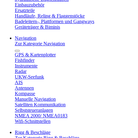
Einbauzubehör
Ersatzteile
Handläufe, Reling & Flaggenstöcke
Badeleitern-, Plattformen und Gangways
Geräteträger & Biminis
Navigation
Zur Kategorie Navigation
GPS & Kartenplotter
Fishfinder
Instrumente
Radar
UKW-Seefunk
AIS
Antennen
Kompasse
Manuelle Navigation
Satelliten Kommunikation
Selbststeueranlagen
NMEA 2000/ NMEA0183
Wifi-Schnittstellen
Rigg & Beschläge
Zur Kategorie Rigg & Beschläge