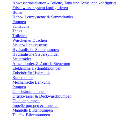
Abwasserinstallation - Toilette, Tank und Schläuche konfigurie
Frischwassersystem konfigurieren
Boiler
Hebe-, Lenzsysteme & Sammeltanks
Pumpen
Schläuche
Tanks
Toiletten
Waschen & Duschen
Steuer-/ Lenksysteme
Hydraulische Steuerpumpen
Hydraulische Steuerzylinder
Steuerräder
Außenborder, Z-Antrieb-Steuerung
Elektrische Hydraulikpumpen
Zubehör für Hydraulik
Ruderblätter
Mechanische Lenkung
Pumpen
Gleichstrompumpen
Druckwasser & Deckwaschpumpen
Fäkalienpumpen
Impellerpumpen & Impeller
Manuelle Bilgenpumpen
Tauch-, Bilgenpumpen