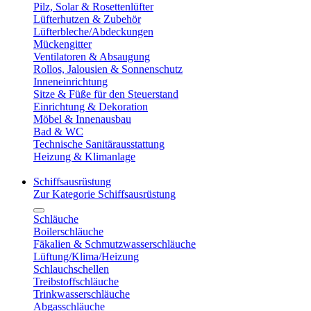
Pilz, Solar & Rosettenlüfter
Lüfterhutzen & Zubehör
Lüfterbleche/Abdeckungen
Mückengitter
Ventilatoren & Absaugung
Rollos, Jalousien & Sonnenschutz
Inneneinrichtung
Sitze & Füße für den Steuerstand
Einrichtung & Dekoration
Möbel & Innenausbau
Bad & WC
Technische Sanitärausstattung
Heizung & Klimanlage
Schiffsausrüstung
Zur Kategorie Schiffsausrüstung
Schläuche
Boilerschläuche
Fäkalien & Schmutzwasserschläuche
Lüftung/Klima/Heizung
Schlauchschellen
Treibstoffschläuche
Trinkwasserschläuche
Abgasschläuche