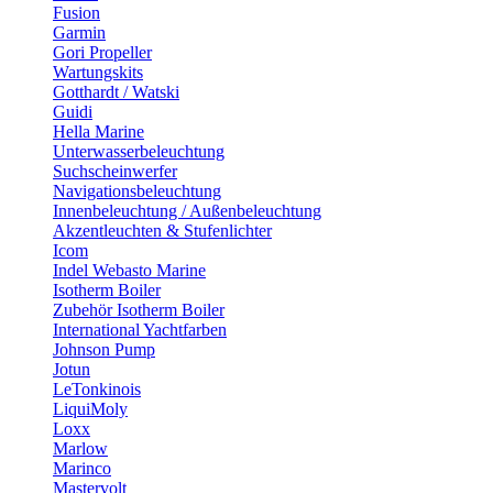
Fusion
Garmin
Gori Propeller
Wartungskits
Gotthardt / Watski
Guidi
Hella Marine
Unterwasserbeleuchtung
Suchscheinwerfer
Navigationsbeleuchtung
Innenbeleuchtung / Außenbeleuchtung
Akzentleuchten & Stufenlichter
Icom
Indel Webasto Marine
Isotherm Boiler
Zubehör Isotherm Boiler
International Yachtfarben
Johnson Pump
Jotun
LeTonkinois
LiquiMoly
Loxx
Marlow
Marinco
Mastervolt