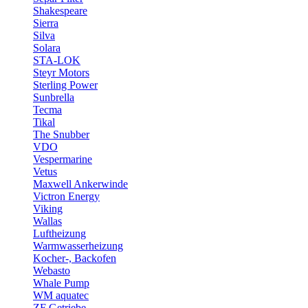
Shakespeare
Sierra
Silva
Solara
STA-LOK
Steyr Motors
Sterling Power
Sunbrella
Tecma
Tikal
The Snubber
VDO
Vespermarine
Vetus
Maxwell Ankerwinde
Victron Energy
Viking
Wallas
Luftheizung
Warmwasserheizung
Kocher-, Backofen
Webasto
Whale Pump
WM aquatec
ZF Getriebe