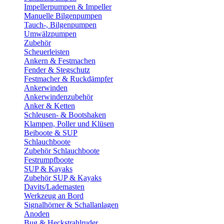
Impellerpumpen & Impeller
Manuelle Bilgenpumpen
Tauch-, Bilgenpumpen
Umwälzpumpen
Zubehör
Scheuerleisten
Ankern & Festmachen
Fender & Stegschutz
Festmacher & Ruckdämpfer
Ankerwinden
Ankerwindenzubehör
Anker & Ketten
Schleusen- & Bootshaken
Klampen, Poller und Klüsen
Beiboote & SUP
Schlauchboote
Zubehör Schlauchboote
Festrumpfboote
SUP & Kayaks
Zubehör SUP & Kayaks
Davits/Lademasten
Werkzeug an Bord
Signalhörner & Schallanlagen
Anoden
Bug & Heckstrahlruder