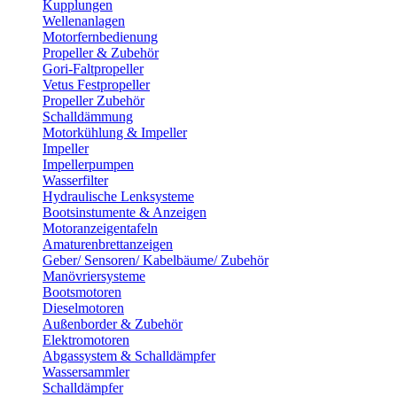
Kupplungen
Wellenanlagen
Motorfernbedienung
Propeller & Zubehör
Gori-Faltpropeller
Vetus Festpropeller
Propeller Zubehör
Schalldämmung
Motorkühlung & Impeller
Impeller
Impellerpumpen
Wasserfilter
Hydraulische Lenksysteme
Bootsinstumente & Anzeigen
Motoranzeigentafeln
Amaturenbrettanzeigen
Geber/ Sensoren/ Kabelbäume/ Zubehör
Manövriersysteme
Bootsmotoren
Dieselmotoren
Außenborder & Zubehör
Elektromotoren
Abgassystem & Schalldämpfer
Wassersammler
Schalldämpfer