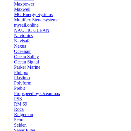
Maxpower
Maxwell
MG Energy Systems
Multiflex Steuersysteme
mysail.online
NAUTIC CLEAN
Navionics
Navisafe
Nexus
Oceanair
Ocean Safety
Ocean Signal
Parker Marine
Philippi
Plastimo
Polyform
Prebit
Propspeed by Oceanmax
PSS
RM 69
Roca
Rutgerson
Scout
Selden
Separ Filter