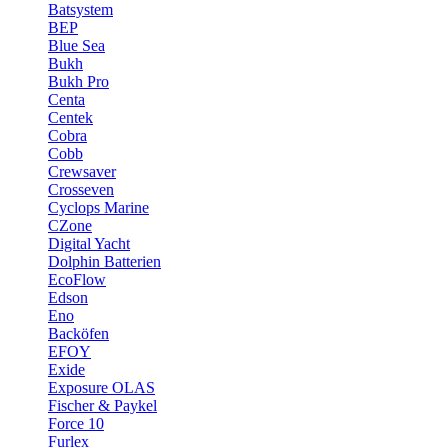
Batsystem
BEP
Blue Sea
Bukh
Bukh Pro
Centa
Centek
Cobra
Cobb
Crewsaver
Crosseven
Cyclops Marine
CZone
Digital Yacht
Dolphin Batterien
EcoFlow
Edson
Eno
Backöfen
EFOY
Exide
Exposure OLAS
Fischer & Paykel
Force 10
Furlex