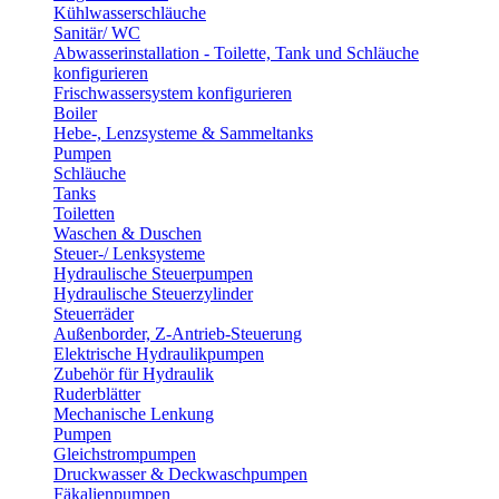
Kühlwasserschläuche
Sanitär/ WC
Abwasserinstallation - Toilette, Tank und Schläuche
konfigurieren
Frischwassersystem konfigurieren
Boiler
Hebe-, Lenzsysteme & Sammeltanks
Pumpen
Schläuche
Tanks
Toiletten
Waschen & Duschen
Steuer-/ Lenksysteme
Hydraulische Steuerpumpen
Hydraulische Steuerzylinder
Steuerräder
Außenborder, Z-Antrieb-Steuerung
Elektrische Hydraulikpumpen
Zubehör für Hydraulik
Ruderblätter
Mechanische Lenkung
Pumpen
Gleichstrompumpen
Druckwasser & Deckwaschpumpen
Fäkalienpumpen