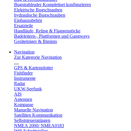
Bugstrahlruder Komplettset konfigurieren
Elektrische Bugschrauben
hydraulische Bugschrauben
Einbauzubehör
Ersatzteile
Handläufe, Reling & Flaggenstöcke
Badeleitern-, Plattformen und Gangways
Geräteträger & Biminis
Navigation
Zur Kategorie Navigation
GPS & Kartenplotter
Fishfinder
Instrumente
Radar
UKW-Seefunk
AIS
Antennen
Kompasse
Manuelle Navigation
Satelliten Kommunikation
Selbststeueranlagen
NMEA 2000/ NMEA0183
Wifi-Schnittstellen