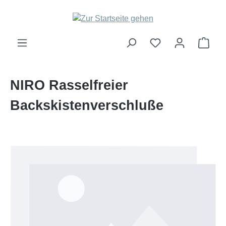
Zum Hauptinhalt springen
Ware
NIRO Rasselfreier
Backskistenverschluße
Bildergalerie überspringen