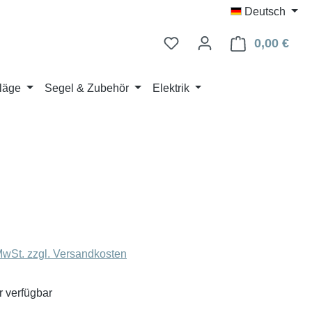
Deutsch
0,00 €
Ware
läge
Segel & Zubehör
Elektrik
eis:
 MwSt. zzgl. Versandkosten
 verfügbar