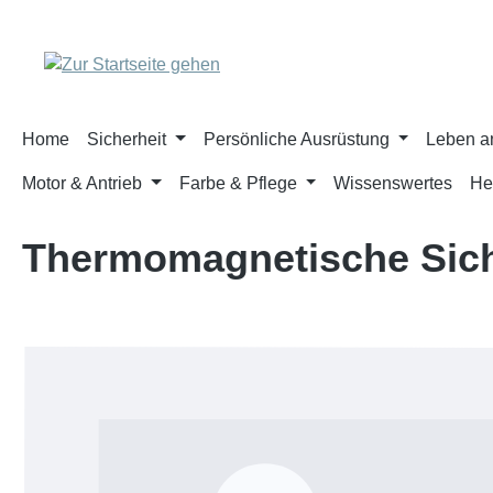
m Hauptinhalt springen
Zur Suche springen
Zur Hauptnavigation springen
Home
Sicherheit
Persönliche Ausrüstung
Leben a
Motor & Antrieb
Farbe & Pflege
Wissenswertes
He
Thermomagnetische Sic
Bildergalerie überspringen