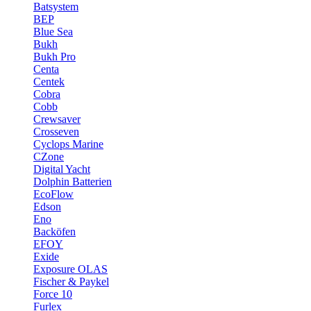
Batsystem
BEP
Blue Sea
Bukh
Bukh Pro
Centa
Centek
Cobra
Cobb
Crewsaver
Crosseven
Cyclops Marine
CZone
Digital Yacht
Dolphin Batterien
EcoFlow
Edson
Eno
Backöfen
EFOY
Exide
Exposure OLAS
Fischer & Paykel
Force 10
Furlex