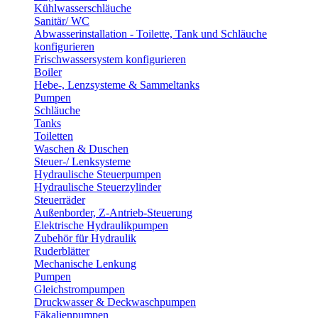
Kühlwasserschläuche
Sanitär/ WC
Abwasserinstallation - Toilette, Tank und Schläuche
konfigurieren
Frischwassersystem konfigurieren
Boiler
Hebe-, Lenzsysteme & Sammeltanks
Pumpen
Schläuche
Tanks
Toiletten
Waschen & Duschen
Steuer-/ Lenksysteme
Hydraulische Steuerpumpen
Hydraulische Steuerzylinder
Steuerräder
Außenborder, Z-Antrieb-Steuerung
Elektrische Hydraulikpumpen
Zubehör für Hydraulik
Ruderblätter
Mechanische Lenkung
Pumpen
Gleichstrompumpen
Druckwasser & Deckwaschpumpen
Fäkalienpumpen