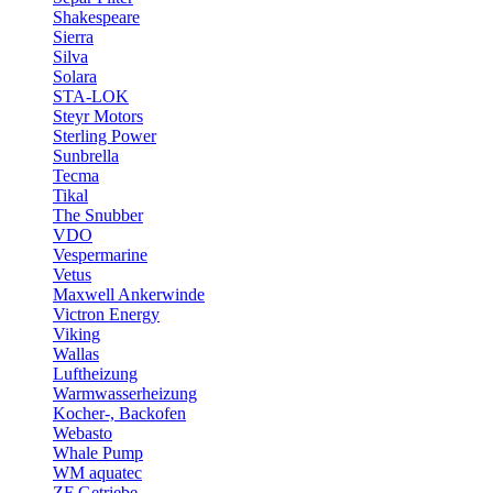
Shakespeare
Sierra
Silva
Solara
STA-LOK
Steyr Motors
Sterling Power
Sunbrella
Tecma
Tikal
The Snubber
VDO
Vespermarine
Vetus
Maxwell Ankerwinde
Victron Energy
Viking
Wallas
Luftheizung
Warmwasserheizung
Kocher-, Backofen
Webasto
Whale Pump
WM aquatec
ZF Getriebe