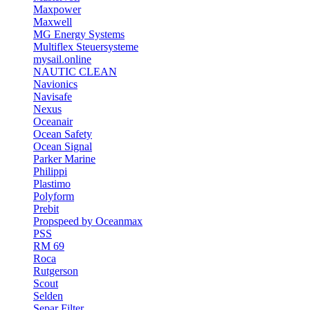
Maxpower
Maxwell
MG Energy Systems
Multiflex Steuersysteme
mysail.online
NAUTIC CLEAN
Navionics
Navisafe
Nexus
Oceanair
Ocean Safety
Ocean Signal
Parker Marine
Philippi
Plastimo
Polyform
Prebit
Propspeed by Oceanmax
PSS
RM 69
Roca
Rutgerson
Scout
Selden
Separ Filter