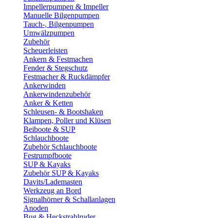
Impellerpumpen & Impeller
Manuelle Bilgenpumpen
Tauch-, Bilgenpumpen
Umwälzpumpen
Zubehör
Scheuerleisten
Ankern & Festmachen
Fender & Stegschutz
Festmacher & Ruckdämpfer
Ankerwinden
Ankerwindenzubehör
Anker & Ketten
Schleusen- & Bootshaken
Klampen, Poller und Klüsen
Beiboote & SUP
Schlauchboote
Zubehör Schlauchboote
Festrumpfboote
SUP & Kayaks
Zubehör SUP & Kayaks
Davits/Lademasten
Werkzeug an Bord
Signalhörner & Schallanlagen
Anoden
Bug & Heckstrahlruder