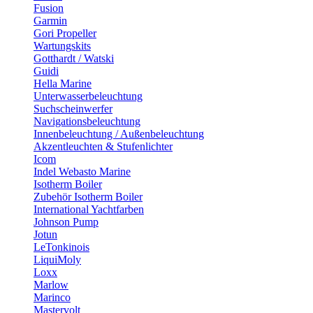
Fusion
Garmin
Gori Propeller
Wartungskits
Gotthardt / Watski
Guidi
Hella Marine
Unterwasserbeleuchtung
Suchscheinwerfer
Navigationsbeleuchtung
Innenbeleuchtung / Außenbeleuchtung
Akzentleuchten & Stufenlichter
Icom
Indel Webasto Marine
Isotherm Boiler
Zubehör Isotherm Boiler
International Yachtfarben
Johnson Pump
Jotun
LeTonkinois
LiquiMoly
Loxx
Marlow
Marinco
Mastervolt