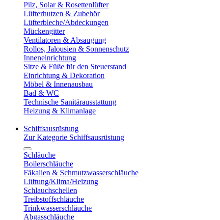
Pilz, Solar & Rosettenlüfter
Lüfterhutzen & Zubehör
Lüfterbleche/Abdeckungen
Mückengitter
Ventilatoren & Absaugung
Rollos, Jalousien & Sonnenschutz
Inneneinrichtung
Sitze & Füße für den Steuerstand
Einrichtung & Dekoration
Möbel & Innenausbau
Bad & WC
Technische Sanitärausstattung
Heizung & Klimanlage
Schiffsausrüstung
Zur Kategorie Schiffsausrüstung
Schläuche
Boilerschläuche
Fäkalien & Schmutzwasserschläuche
Lüftung/Klima/Heizung
Schlauchschellen
Treibstoffschläuche
Trinkwasserschläuche
Abgasschläuche