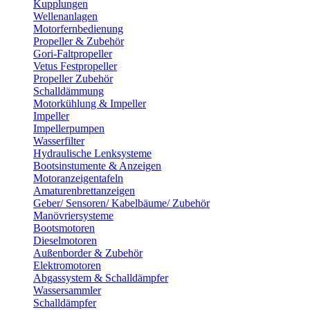
Kupplungen
Wellenanlagen
Motorfernbedienung
Propeller & Zubehör
Gori-Faltpropeller
Vetus Festpropeller
Propeller Zubehör
Schalldämmung
Motorkühlung & Impeller
Impeller
Impellerpumpen
Wasserfilter
Hydraulische Lenksysteme
Bootsinstumente & Anzeigen
Motoranzeigentafeln
Amaturenbrettanzeigen
Geber/ Sensoren/ Kabelbäume/ Zubehör
Manövriersysteme
Bootsmotoren
Dieselmotoren
Außenborder & Zubehör
Elektromotoren
Abgassystem & Schalldämpfer
Wassersammler
Schalldämpfer