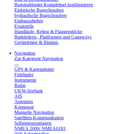
Bugstrahlruder Komplettset konfigurieren
Elektrische Bugschrauben
hydraulische Bugschrauben
Einbauzubehör
Ersatzteile
Handläufe, Reling & Flaggenstöcke
Badeleitern-, Plattformen und Gangways
Geräteträger & Biminis
Navigation
Zur Kategorie Navigation
GPS & Kartenplotter
Fishfinder
Instrumente
Radar
UKW-Seefunk
AIS
Antennen
Kompasse
Manuelle Navigation
Satelliten Kommunikation
Selbststeueranlagen
NMEA 2000/ NMEA0183
Wifi-Schnittstellen