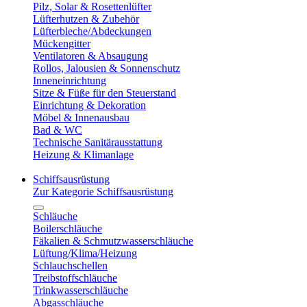
Pilz, Solar & Rosettenlüfter
Lüfterhutzen & Zubehör
Lüfterbleche/Abdeckungen
Mückengitter
Ventilatoren & Absaugung
Rollos, Jalousien & Sonnenschutz
Inneneinrichtung
Sitze & Füße für den Steuerstand
Einrichtung & Dekoration
Möbel & Innenausbau
Bad & WC
Technische Sanitärausstattung
Heizung & Klimanlage
Schiffsausrüstung
Zur Kategorie Schiffsausrüstung
Schläuche
Boilerschläuche
Fäkalien & Schmutzwasserschläuche
Lüftung/Klima/Heizung
Schlauchschellen
Treibstoffschläuche
Trinkwasserschläuche
Abgasschläuche