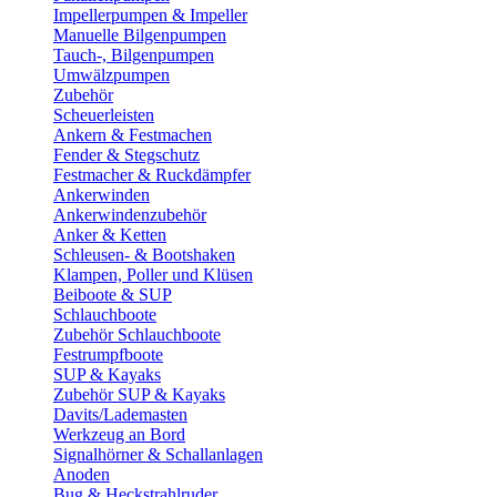
Impellerpumpen & Impeller
Manuelle Bilgenpumpen
Tauch-, Bilgenpumpen
Umwälzpumpen
Zubehör
Scheuerleisten
Ankern & Festmachen
Fender & Stegschutz
Festmacher & Ruckdämpfer
Ankerwinden
Ankerwindenzubehör
Anker & Ketten
Schleusen- & Bootshaken
Klampen, Poller und Klüsen
Beiboote & SUP
Schlauchboote
Zubehör Schlauchboote
Festrumpfboote
SUP & Kayaks
Zubehör SUP & Kayaks
Davits/Lademasten
Werkzeug an Bord
Signalhörner & Schallanlagen
Anoden
Bug & Heckstrahlruder