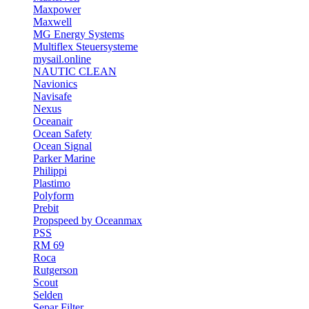
Maxpower
Maxwell
MG Energy Systems
Multiflex Steuersysteme
mysail.online
NAUTIC CLEAN
Navionics
Navisafe
Nexus
Oceanair
Ocean Safety
Ocean Signal
Parker Marine
Philippi
Plastimo
Polyform
Prebit
Propspeed by Oceanmax
PSS
RM 69
Roca
Rutgerson
Scout
Selden
Separ Filter