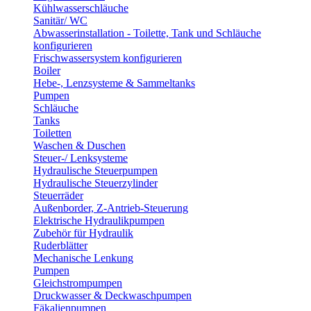
Kühlwasserschläuche
Sanitär/ WC
Abwasserinstallation - Toilette, Tank und Schläuche
konfigurieren
Frischwassersystem konfigurieren
Boiler
Hebe-, Lenzsysteme & Sammeltanks
Pumpen
Schläuche
Tanks
Toiletten
Waschen & Duschen
Steuer-/ Lenksysteme
Hydraulische Steuerpumpen
Hydraulische Steuerzylinder
Steuerräder
Außenborder, Z-Antrieb-Steuerung
Elektrische Hydraulikpumpen
Zubehör für Hydraulik
Ruderblätter
Mechanische Lenkung
Pumpen
Gleichstrompumpen
Druckwasser & Deckwaschpumpen
Fäkalienpumpen