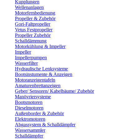
Kupplungen
Wellenanlagen
Motorfernbedienung
Propeller & Zubehör
Gori-Faltpropeller
Vetus Festpropeller
Propeller Zubehör
Schalldämmung
Motorkühlung & Impeller
Impeller
Impellerpumpen
Wasserfilter
Hydraulische Lenksysteme
Bootsinstumente & Anzeigen
Motoranzeigentafeln
Amaturenbrettanzeigen
Geber/ Sensoren/ Kabelbäume/ Zubehör
Manövriersysteme
Bootsmotoren
Dieselmotoren
Außenborder & Zubehör
Elektromotoren
Abgassystem & Schalldämpfer
Wassersammler
Schalldämpfer