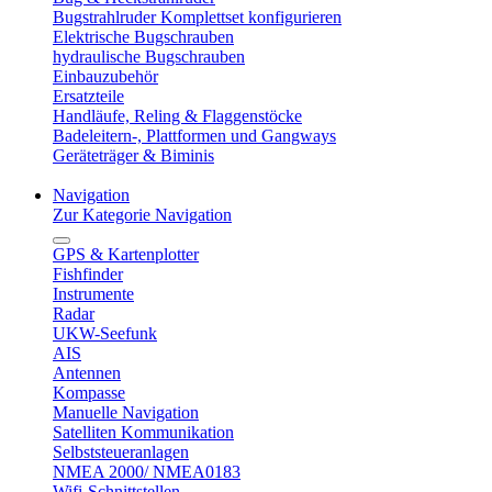
Bugstrahlruder Komplettset konfigurieren
Elektrische Bugschrauben
hydraulische Bugschrauben
Einbauzubehör
Ersatzteile
Handläufe, Reling & Flaggenstöcke
Badeleitern-, Plattformen und Gangways
Geräteträger & Biminis
Navigation
Zur Kategorie Navigation
GPS & Kartenplotter
Fishfinder
Instrumente
Radar
UKW-Seefunk
AIS
Antennen
Kompasse
Manuelle Navigation
Satelliten Kommunikation
Selbststeueranlagen
NMEA 2000/ NMEA0183
Wifi-Schnittstellen