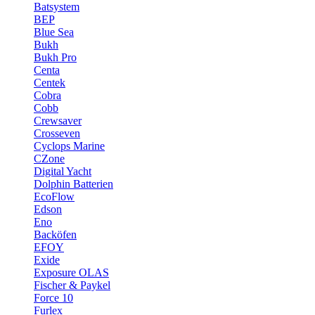
Batsystem
BEP
Blue Sea
Bukh
Bukh Pro
Centa
Centek
Cobra
Cobb
Crewsaver
Crosseven
Cyclops Marine
CZone
Digital Yacht
Dolphin Batterien
EcoFlow
Edson
Eno
Backöfen
EFOY
Exide
Exposure OLAS
Fischer & Paykel
Force 10
Furlex