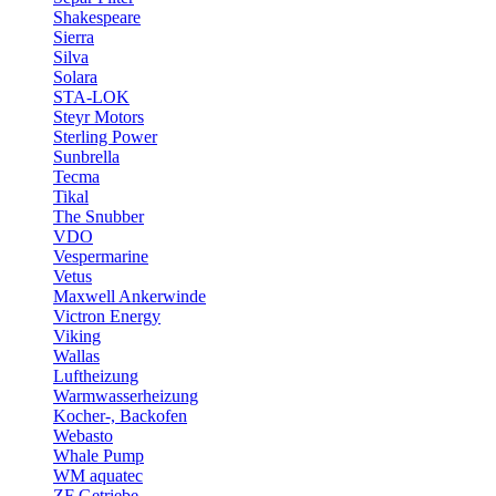
Shakespeare
Sierra
Silva
Solara
STA-LOK
Steyr Motors
Sterling Power
Sunbrella
Tecma
Tikal
The Snubber
VDO
Vespermarine
Vetus
Maxwell Ankerwinde
Victron Energy
Viking
Wallas
Luftheizung
Warmwasserheizung
Kocher-, Backofen
Webasto
Whale Pump
WM aquatec
ZF Getriebe