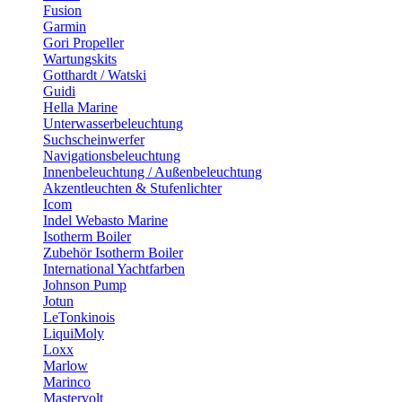
Fusion
Garmin
Gori Propeller
Wartungskits
Gotthardt / Watski
Guidi
Hella Marine
Unterwasserbeleuchtung
Suchscheinwerfer
Navigationsbeleuchtung
Innenbeleuchtung / Außenbeleuchtung
Akzentleuchten & Stufenlichter
Icom
Indel Webasto Marine
Isotherm Boiler
Zubehör Isotherm Boiler
International Yachtfarben
Johnson Pump
Jotun
LeTonkinois
LiquiMoly
Loxx
Marlow
Marinco
Mastervolt