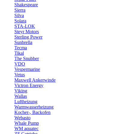
Shakespeare
Sierra
Silva
Solara
STA-LOK
Steyr Motors
Sterling Power
Sunbrella
Tecma
Tikal
The Snubber
VDO
Vespermarine
Vetus
Maxwell Ankerwinde
Victron Energy
Viking
Wallas
Luftheizung
Warmwasserheizung
Kocher-, Backofen
Webasto
Whale Pump
WM aquatec
ZF Getriebe