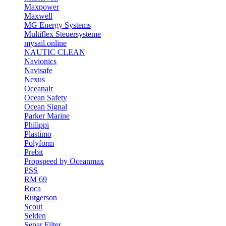
Maxpower
Maxwell
MG Energy Systems
Multiflex Steuersysteme
mysail.online
NAUTIC CLEAN
Navionics
Navisafe
Nexus
Oceanair
Ocean Safety
Ocean Signal
Parker Marine
Philippi
Plastimo
Polyform
Prebit
Propspeed by Oceanmax
PSS
RM 69
Roca
Rutgerson
Scout
Selden
Separ Filter