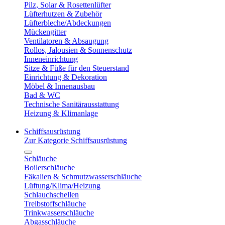
Pilz, Solar & Rosettenlüfter
Lüfterhutzen & Zubehör
Lüfterbleche/Abdeckungen
Mückengitter
Ventilatoren & Absaugung
Rollos, Jalousien & Sonnenschutz
Inneneinrichtung
Sitze & Füße für den Steuerstand
Einrichtung & Dekoration
Möbel & Innenausbau
Bad & WC
Technische Sanitärausstattung
Heizung & Klimanlage
Schiffsausrüstung
Zur Kategorie Schiffsausrüstung
Schläuche
Boilerschläuche
Fäkalien & Schmutzwasserschläuche
Lüftung/Klima/Heizung
Schlauchschellen
Treibstoffschläuche
Trinkwasserschläuche
Abgasschläuche