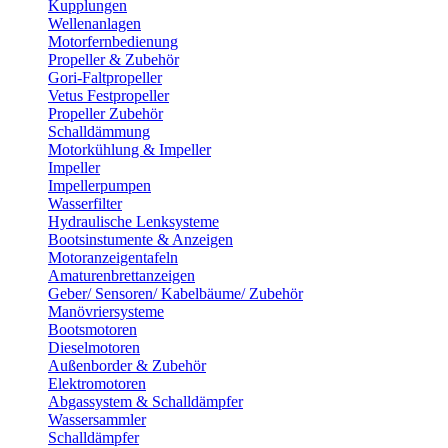
Kupplungen
Wellenanlagen
Motorfernbedienung
Propeller & Zubehör
Gori-Faltpropeller
Vetus Festpropeller
Propeller Zubehör
Schalldämmung
Motorkühlung & Impeller
Impeller
Impellerpumpen
Wasserfilter
Hydraulische Lenksysteme
Bootsinstumente & Anzeigen
Motoranzeigentafeln
Amaturenbrettanzeigen
Geber/ Sensoren/ Kabelbäume/ Zubehör
Manövriersysteme
Bootsmotoren
Dieselmotoren
Außenborder & Zubehör
Elektromotoren
Abgassystem & Schalldämpfer
Wassersammler
Schalldämpfer