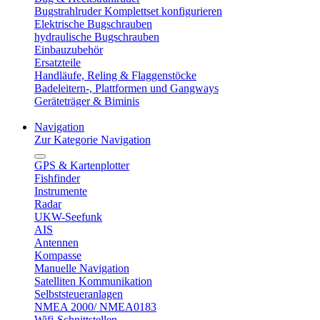
Bugstrahlruder Komplettset konfigurieren
Elektrische Bugschrauben
hydraulische Bugschrauben
Einbauzubehör
Ersatzteile
Handläufe, Reling & Flaggenstöcke
Badeleitern-, Plattformen und Gangways
Geräteträger & Biminis
Navigation
Zur Kategorie Navigation
GPS & Kartenplotter
Fishfinder
Instrumente
Radar
UKW-Seefunk
AIS
Antennen
Kompasse
Manuelle Navigation
Satelliten Kommunikation
Selbststeueranlagen
NMEA 2000/ NMEA0183
Wifi-Schnittstellen