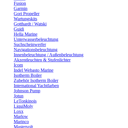
Fusion
Garmin
Gori Propeller
Wartungskits
Gotthardt / Watski
Guidi
Hella Marine
Unterwasserbeleuchtung
Suchscheinwerfer
Navigationsbeleuchtung
Innenbeleuchtung / Außenbeleuchtung
Akzentleuchten & Stufenlichter
Icom
Indel Webasto Marine
Isotherm Boiler
Zubehör Isotherm Boiler
International Yachtfarben
Johnson Pump
Jotun
LeTonkinois
LiquiMoly
Loxx
Marlow
Marinco
Mastervolt