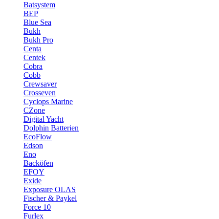
Batsystem
BEP
Blue Sea
Bukh
Bukh Pro
Centa
Centek
Cobra
Cobb
Crewsaver
Crosseven
Cyclops Marine
CZone
Digital Yacht
Dolphin Batterien
EcoFlow
Edson
Eno
Backöfen
EFOY
Exide
Exposure OLAS
Fischer & Paykel
Force 10
Furlex