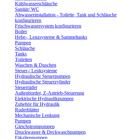
Kühlwasserschläuche
Sanitär/ WC
Abwasserinstallation - Toilette, Tank und Schläuche
konfigurieren
Frischwassersystem konfigurieren
Boiler
Hebe-, Lenzsysteme & Sammeltanks
Pumpen
Schläuche
Tanks
Toiletten
Waschen & Duschen
Steuer-/ Lenksysteme
Hydraulische Steuerpumpen
Hydraulische Steuerzylinder
Steuerräder
Außenborder, Z-Antrieb-Steuerung
Elektrische Hydraulikpumpen
Zubehör für Hydraulik
Ruderblätter
Mechanische Lenkung
Pumpen
Gleichstrompumpen
Druckwasser & Deckwaschpumpen
Fäkalienpumpen