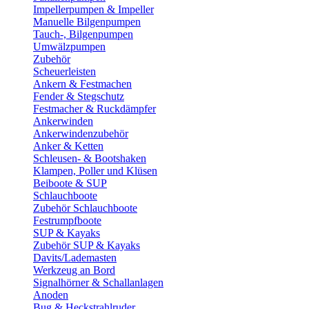
Impellerpumpen & Impeller
Manuelle Bilgenpumpen
Tauch-, Bilgenpumpen
Umwälzpumpen
Zubehör
Scheuerleisten
Ankern & Festmachen
Fender & Stegschutz
Festmacher & Ruckdämpfer
Ankerwinden
Ankerwindenzubehör
Anker & Ketten
Schleusen- & Bootshaken
Klampen, Poller und Klüsen
Beiboote & SUP
Schlauchboote
Zubehör Schlauchboote
Festrumpfboote
SUP & Kayaks
Zubehör SUP & Kayaks
Davits/Lademasten
Werkzeug an Bord
Signalhörner & Schallanlagen
Anoden
Bug & Heckstrahlruder