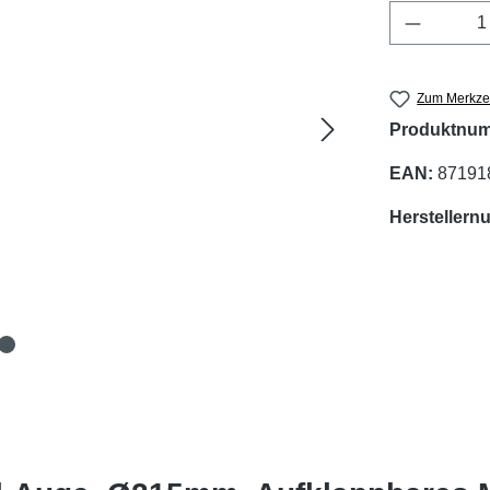
Produkt 
Zum Merkzet
Produktnu
EAN:
87191
Hersteller