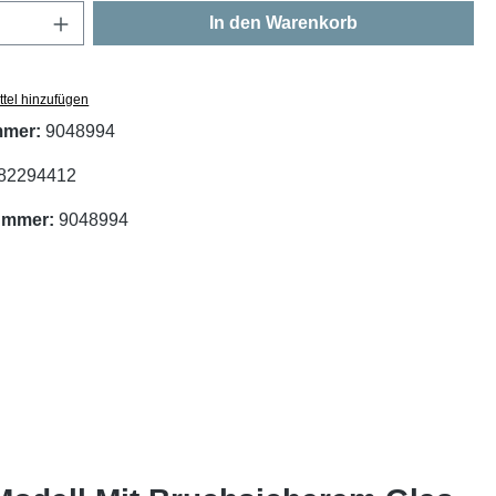
Anzahl: Gib den gewünschten Wert ein oder
In den Warenkorb
tel hinzufügen
mmer:
9048994
82294412
nummer:
9048994