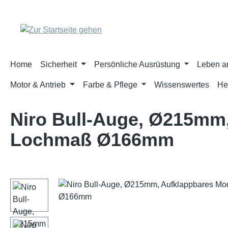
m Hauptinhalt springen
Zur Suche springen
Zur Hauptnavigation springen
Home
Sicherheit
Persönliche Ausrüstung
Leben a
Motor & Antrieb
Farbe & Pflege
Wissenswertes
He
Niro Bull-Auge, Ø215mm,
Lochmaß Ø166mm
Bildergalerie überspringen