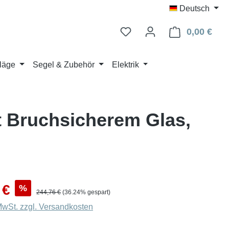
Deutsch
0,00 €
Ware
läge
Segel & Zubehör
Elektrik
t Bruchsicherem Glas,
s:
 €
%
Regulärer Preis:
244,76 €
(36.24% gespart)
 MwSt. zzgl. Versandkosten