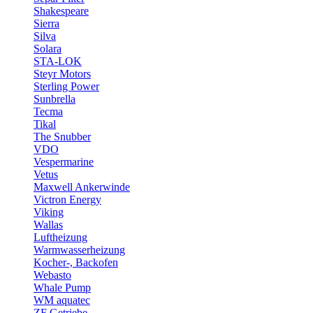
Shakespeare
Sierra
Silva
Solara
STA-LOK
Steyr Motors
Sterling Power
Sunbrella
Tecma
Tikal
The Snubber
VDO
Vespermarine
Vetus
Maxwell Ankerwinde
Victron Energy
Viking
Wallas
Luftheizung
Warmwasserheizung
Kocher-, Backofen
Webasto
Whale Pump
WM aquatec
ZF Getriebe