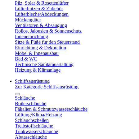
Pilz, Solar & Rosettenlüfter
Lüfterhutzen & Zubehör
Lüfterbleche/Abdeckungen
Mückengitter
Ventilatoren & Absaugung
Rollos, Jalousien & Sonnenschutz
Inneneinrichtung
Sitze & Füße für den Steuerstand
Einrichtung & Dekoration
Möbel & Innenausbau
Bad & WC
Technische Sanitärausstattung
Heizung & Klimanlage
Schiffsausrüstung
Zur Kategorie Schiffsausrüstung
Schläuche
Boilerschläuche
Fäkalien & Schmutzwasserschläuche
Lüftung/Klima/Heizung
Schlauchschellen
Treibstoffschläuche
Trinkwasserschläuche
Abgasschläuche