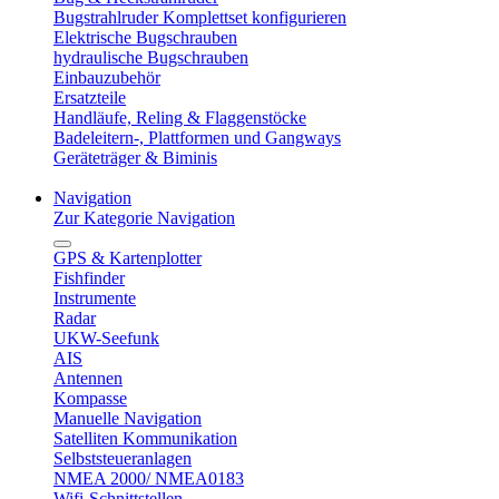
Bugstrahlruder Komplettset konfigurieren
Elektrische Bugschrauben
hydraulische Bugschrauben
Einbauzubehör
Ersatzteile
Handläufe, Reling & Flaggenstöcke
Badeleitern-, Plattformen und Gangways
Geräteträger & Biminis
Navigation
Zur Kategorie Navigation
GPS & Kartenplotter
Fishfinder
Instrumente
Radar
UKW-Seefunk
AIS
Antennen
Kompasse
Manuelle Navigation
Satelliten Kommunikation
Selbststeueranlagen
NMEA 2000/ NMEA0183
Wifi-Schnittstellen