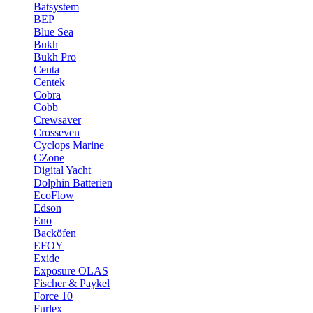
Batsystem
BEP
Blue Sea
Bukh
Bukh Pro
Centa
Centek
Cobra
Cobb
Crewsaver
Crosseven
Cyclops Marine
CZone
Digital Yacht
Dolphin Batterien
EcoFlow
Edson
Eno
Backöfen
EFOY
Exide
Exposure OLAS
Fischer & Paykel
Force 10
Furlex