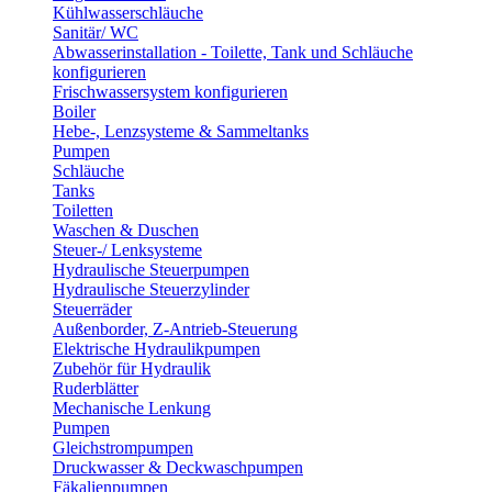
Kühlwasserschläuche
Sanitär/ WC
Abwasserinstallation - Toilette, Tank und Schläuche
konfigurieren
Frischwassersystem konfigurieren
Boiler
Hebe-, Lenzsysteme & Sammeltanks
Pumpen
Schläuche
Tanks
Toiletten
Waschen & Duschen
Steuer-/ Lenksysteme
Hydraulische Steuerpumpen
Hydraulische Steuerzylinder
Steuerräder
Außenborder, Z-Antrieb-Steuerung
Elektrische Hydraulikpumpen
Zubehör für Hydraulik
Ruderblätter
Mechanische Lenkung
Pumpen
Gleichstrompumpen
Druckwasser & Deckwaschpumpen
Fäkalienpumpen