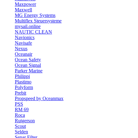
Maxpower
Maxwell
MG Energy Systems
Multiflex Steuersysteme
mysail.online
NAUTIC CLEAN
Navionics
Navisafe
Nexus
Oceanair
Ocean Safety
Ocean Signal
Parker Marine
Philippi
Plastimo
Polyform
Prebit
Propspeed by Oceanmax
PSS
RM 69
Roca
Rutgerson
Scout
Selden
Separ Filter