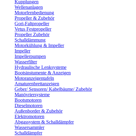
Kupplungen
Wellenanlagen
Motorfernbedienung
Propeller & Zubehör
Gori-Faltpropeller
Vetus Festpropeller
Propeller Zubehör
Schalldämmung
Motorkühlung & Impeller
Impeller
Impellerpumpen
Wasserfilter
Hydraulische Lenksysteme
Bootsinstumente & Anzeigen
Motoranzeigentafeln
Amaturenbrettanzeigen
Geber/ Sensoren/ Kabelbäume/ Zubehör
Manövriersysteme
Bootsmotoren
Dieselmotoren
Außenborder & Zubehör
Elektromotoren
Abgassystem & Schalldämpfer
Wassersammler
Schalldämpfer