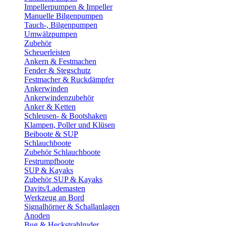
Impellerpumpen & Impeller
Manuelle Bilgenpumpen
Tauch-, Bilgenpumpen
Umwälzpumpen
Zubehör
Scheuerleisten
Ankern & Festmachen
Fender & Stegschutz
Festmacher & Ruckdämpfer
Ankerwinden
Ankerwindenzubehör
Anker & Ketten
Schleusen- & Bootshaken
Klampen, Poller und Klüsen
Beiboote & SUP
Schlauchboote
Zubehör Schlauchboote
Festrumpfboote
SUP & Kayaks
Zubehör SUP & Kayaks
Davits/Lademasten
Werkzeug an Bord
Signalhörner & Schallanlagen
Anoden
Bug & Heckstrahlruder