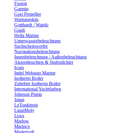
Fusion
Garmin
Gori Propeller
Wartungskits
Gotthardt / Watski
Guidi
Hella Marine
Unterwasserbeleuchtung
Suchscheinwerfer
Navigationsbeleuchtung
Innenbeleuchtung / Außenbeleuchtung
Akzentleuchten & Stufenlichter
Icom
Indel Webasto Marine
Isotherm Boiler
Zubehör Isotherm Boiler
International Yachtfarben
Johnson Pump
Jotun
LeTonkinois
LiquiMoly
Loxx
Marlow
Marinco
Mastervolt