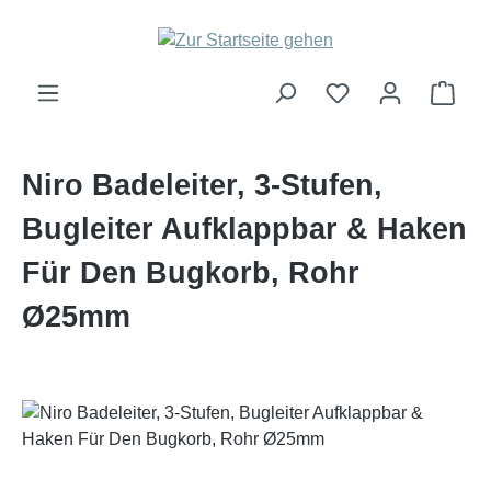
Zum Hauptinhalt springen
Ware
Niro Badeleiter, 3-Stufen,
Bugleiter Aufklappbar & Haken
Für Den Bugkorb, Rohr
Ø25mm
Bildergalerie überspringen