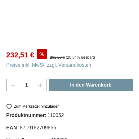
Verkaufspreis:
%
232,51 €
Regulärer Preis:
292,60 €
(20.54% gespart)
Preise inkl. MwSt. zzgl. Versandkosten
Produkt Anzahl: Gib den gewünschten Wert e
In den Warenkorb
Zum Merkzettel hinzufügen
Produktnummer:
110052
EAN:
8719182709855