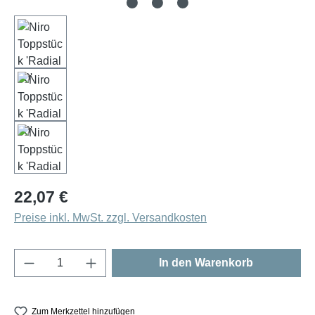
Regulärer Preis:
22,07 €
Preise inkl. MwSt. zzgl. Versandkosten
Produkt Anzahl: Gib den gewünschten Wert e
In den Warenkorb
Zum Merkzettel hinzufügen