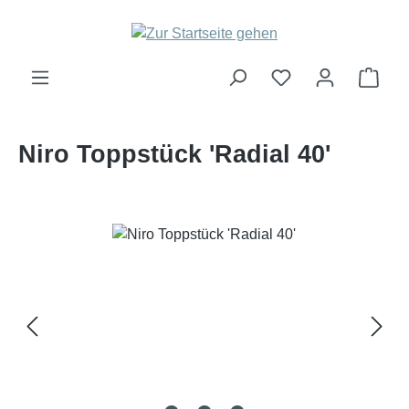
Zum Hauptinhalt springen
Ware
Niro Toppstück 'Radial 40'
Bildergalerie überspringen