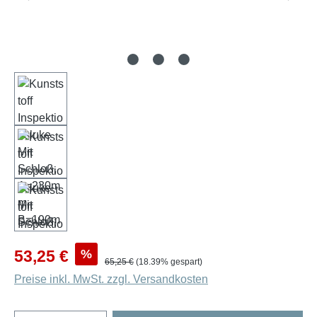
Verkaufspreis:
%
53,25 €
Regulärer Preis:
65,25 €
(18.39% gespart)
Preise inkl. MwSt. zzgl. Versandkosten