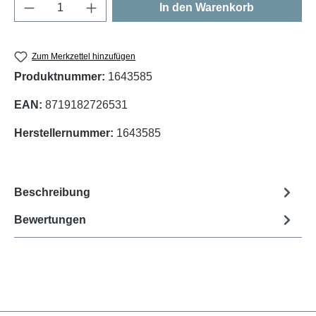
Produkt Anzahl: Gib den gewünschten Wert e
In den Warenkorb
Zum Merkzettel hinzufügen
Produktnummer:
1643585
EAN:
8719182726531
Herstellernummer:
1643585
Beschreibung
Bewertungen