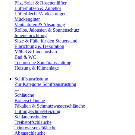
Pilz, Solar & Rosettenlüfter
Lüfterhutzen & Zubehör
Lüfterbleche/Abdeckungen
Mückengitter
Ventilatoren & Absaugung
Rollos, Jalousien & Sonnenschutz
Inneneinrichtung
Sitze & Füße für den Steuerstand
Einrichtung & Dekoration
Möbel & Innenausbau
Bad & WC
Technische Sanitärausstattung
Heizung & Klimanlage
Schiffsausrüstung
Zur Kategorie Schiffsausrüstung
Schläuche
Boilerschläuche
Fäkalien & Schmutzwasserschläuche
Lüftung/Klima/Heizung
Schlauchschellen
Treibstoffschläuche
Trinkwasserschläuche
Abgasschläuche