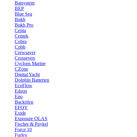
Batsystem
BEP
Blue Sea
Bukh
Bukh Pro
Centa
Centek
Cobra
Cobb
Crewsaver
Crosseven
Cyclops Marine
CZone
Digital Yacht
Dolphin Batterien
EcoFlow
Edson
Eno
Backöfen
EFOY
Exide
Exposure OLAS
Fischer & Paykel
Force 10
Furlex