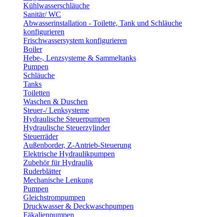
Kühlwasserschläuche
Sanitär/ WC
Abwasserinstallation - Toilette, Tank und Schläuche
konfigurieren
Frischwassersystem konfigurieren
Boiler
Hebe-, Lenzsysteme & Sammeltanks
Pumpen
Schläuche
Tanks
Toiletten
Waschen & Duschen
Steuer-/ Lenksysteme
Hydraulische Steuerpumpen
Hydraulische Steuerzylinder
Steuerräder
Außenborder, Z-Antrieb-Steuerung
Elektrische Hydraulikpumpen
Zubehör für Hydraulik
Ruderblätter
Mechanische Lenkung
Pumpen
Gleichstrompumpen
Druckwasser & Deckwaschpumpen
Fäkalienpumpen