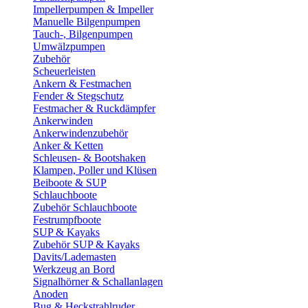
Impellerpumpen & Impeller
Manuelle Bilgenpumpen
Tauch-, Bilgenpumpen
Umwälzpumpen
Zubehör
Scheuerleisten
Ankern & Festmachen
Fender & Stegschutz
Festmacher & Ruckdämpfer
Ankerwinden
Ankerwindenzubehör
Anker & Ketten
Schleusen- & Bootshaken
Klampen, Poller und Klüsen
Beiboote & SUP
Schlauchboote
Zubehör Schlauchboote
Festrumpfboote
SUP & Kayaks
Zubehör SUP & Kayaks
Davits/Lademasten
Werkzeug an Bord
Signalhörner & Schallanlagen
Anoden
Bug & Heckstrahlruder