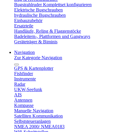
Bugstrahlruder Komplettset konfigurieren
Elektrische Bugschrauben
hydraulische Bugschrauben
Einbauzubehör
Ersatzteile
Handläufe, Reling & Flaggenstöcke
Badeleitern-, Plattformen und Gangways
Geräteträger & Biminis
Navigation
Zur Kategorie Navigation
GPS & Kartenplotter
Fishfinder
Instrumente
Radar
UKW-Seefunk
AIS
Antennen
Kompasse
Manuelle Navigation
Satelliten Kommunikation
Selbststeueranlagen
NMEA 2000/ NMEA0183
Wifi-Schnittstellen