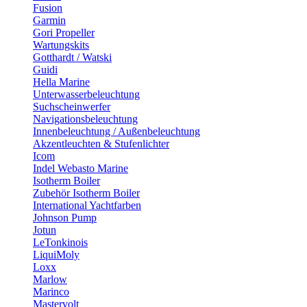
Fusion
Garmin
Gori Propeller
Wartungskits
Gotthardt / Watski
Guidi
Hella Marine
Unterwasserbeleuchtung
Suchscheinwerfer
Navigationsbeleuchtung
Innenbeleuchtung / Außenbeleuchtung
Akzentleuchten & Stufenlichter
Icom
Indel Webasto Marine
Isotherm Boiler
Zubehör Isotherm Boiler
International Yachtfarben
Johnson Pump
Jotun
LeTonkinois
LiquiMoly
Loxx
Marlow
Marinco
Mastervolt