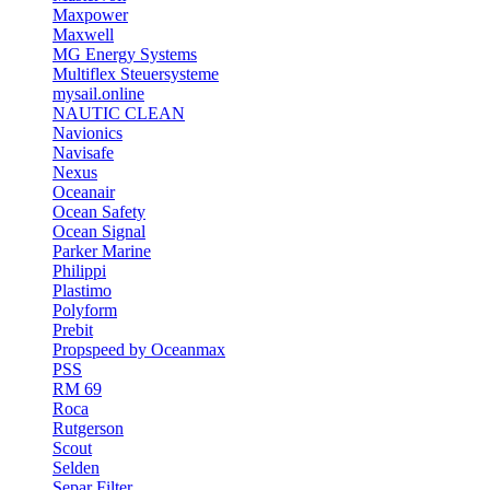
Maxpower
Maxwell
MG Energy Systems
Multiflex Steuersysteme
mysail.online
NAUTIC CLEAN
Navionics
Navisafe
Nexus
Oceanair
Ocean Safety
Ocean Signal
Parker Marine
Philippi
Plastimo
Polyform
Prebit
Propspeed by Oceanmax
PSS
RM 69
Roca
Rutgerson
Scout
Selden
Separ Filter