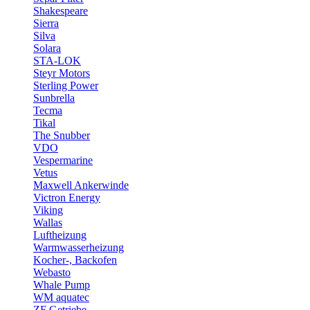
Shakespeare
Sierra
Silva
Solara
STA-LOK
Steyr Motors
Sterling Power
Sunbrella
Tecma
Tikal
The Snubber
VDO
Vespermarine
Vetus
Maxwell Ankerwinde
Victron Energy
Viking
Wallas
Luftheizung
Warmwasserheizung
Kocher-, Backofen
Webasto
Whale Pump
WM aquatec
ZF Getriebe