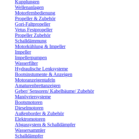
Kupplungen
Wellenanlagen
Motorfernbedienung
Propeller & Zubehör
Gori-Faltpropeller
Vetus Festpropeller
Propeller Zubehör
Schalldämmung
Motorkühlung & Impeller
Impeller
Impellerpumpen
Wasserfilter
Hydraulische Lenksysteme
Bootsinstumente & Anzeigen
Motoranzeigentafeln
Amaturenbrettanzeigen
Geber/ Sensoren/ Kabelbäume/ Zubehör
Manövriersysteme
Bootsmotoren
Dieselmotoren
Außenborder & Zubehör
Elektromotoren
Abgassystem & Schalldämpfer
Wassersammler
Schalldämpfer