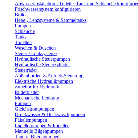
Abwasserinstallation - Toilette, Tank und Schläuche konfigurie
Frischwassersystem konfigurieren
Boiler
Hebe-, Lenzsysteme & Sammeltanks
Pumpen
Schläuche
Tanks
Toiletten
Waschen & Duschen
Steuer-/ Lenksysteme
Hydraulische Steuerpumpen
Hydraulische Steuerzylinder
Steuerräder
Außenborder, Z-Antrieb-Steuerung
Elektrische Hydraulikpumpen
Zubehör für Hydraulik
Ruderblätter
Mechanische Lenkung
Pumpen
Gleichstrompumpen
Druckwasser & Deckwaschpumpen
Fäkalienpumpen
Impellerpumpen & Impeller
Manuelle Bilgenpumpen
Tauch-, Bilgenpumpen