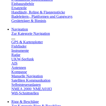
Einbauzubehör
Ersatzteile
Handläufe, Reling & Flaggenstöcke
Badeleitern-, Plattformen und Gangways
Geräteträger & Biminis
Navigation
Zur Kategorie Navigation
GPS & Kartenplotter
Fishfinder
Instrumente
Radar
UKW-Seefunk
AIS
Antennen
Kompasse
Manuelle Navigation
Satelliten Kommunikation
Selbststeueranlagen
NMEA 2000/ NMEA0183
Wifi-Schnittstellen
Rigg & Beschläge
Zur Kategorie Rigg & Beschläge