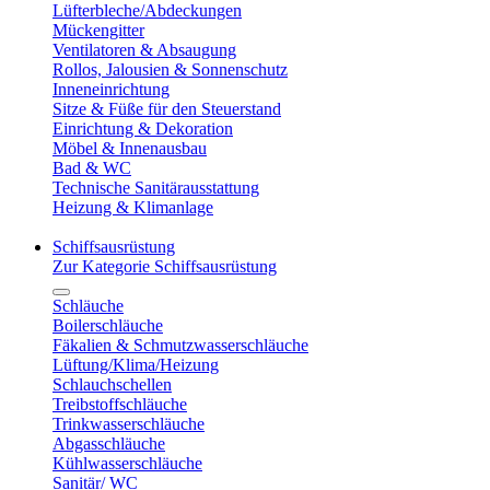
Lüfterbleche/Abdeckungen
Mückengitter
Ventilatoren & Absaugung
Rollos, Jalousien & Sonnenschutz
Inneneinrichtung
Sitze & Füße für den Steuerstand
Einrichtung & Dekoration
Möbel & Innenausbau
Bad & WC
Technische Sanitärausstattung
Heizung & Klimanlage
Schiffsausrüstung
Zur Kategorie Schiffsausrüstung
Schläuche
Boilerschläuche
Fäkalien & Schmutzwasserschläuche
Lüftung/Klima/Heizung
Schlauchschellen
Treibstoffschläuche
Trinkwasserschläuche
Abgasschläuche
Kühlwasserschläuche
Sanitär/ WC