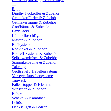
Rigg
Dinghy-Fockroller & Zubehör
Gennaker-Furler & Zubehör
Gennakerbäume & Zubehör
Großbäume & Zubehör
Lazy Jacks
Lümmelbeschläge
Masten & Zubehör
Reffsysteme
Rodkicker & Zubehör
Rollreff-Systeme & Zubehör
Selbstwendefock & Zubehör
Spinnakerbäume & Zubehör
Takelage
Großsegel-, Travellersysteme
Vorsegel Rutschersysteme
Tauwerk
Fallenstopper & Klemmen
Winschen & Zubehör
Blöcke
Schäkel & Karabiner
Leitösen
Decksaugen & Bolzen