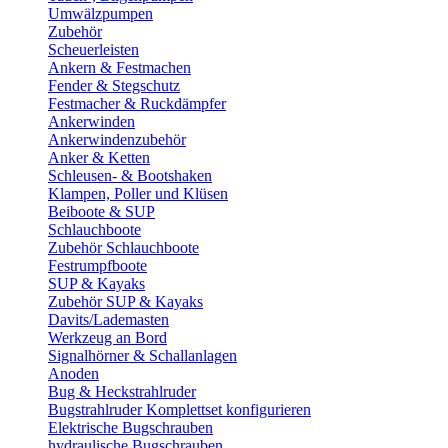
Umwälzpumpen
Zubehör
Scheuerleisten
Ankern & Festmachen
Fender & Stegschutz
Festmacher & Ruckdämpfer
Ankerwinden
Ankerwindenzubehör
Anker & Ketten
Schleusen- & Bootshaken
Klampen, Poller und Klüsen
Beiboote & SUP
Schlauchboote
Zubehör Schlauchboote
Festrumpfboote
SUP & Kayaks
Zubehör SUP & Kayaks
Davits/Lademasten
Werkzeug an Bord
Signalhörner & Schallanlagen
Anoden
Bug & Heckstrahlruder
Bugstrahlruder Komplettset konfigurieren
Elektrische Bugschrauben
hydraulische Bugschrauben