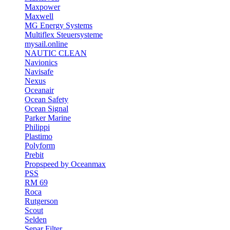
Maxpower
Maxwell
MG Energy Systems
Multiflex Steuersysteme
mysail.online
NAUTIC CLEAN
Navionics
Navisafe
Nexus
Oceanair
Ocean Safety
Ocean Signal
Parker Marine
Philippi
Plastimo
Polyform
Prebit
Propspeed by Oceanmax
PSS
RM 69
Roca
Rutgerson
Scout
Selden
Separ Filter