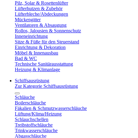
Pilz, Solar & Rosettenlüfter
Lüfterhutzen & Zubehör
Lüfterbleche/Abdeckungen
Mückengitter
Ventilatoren & Absaugung
Rollos, Jalousien & Sonnenschutz
Inneneinrichtung
Sitze & Füße für den Steuerstand
Einrichtung & Dekoration
Möbel & Innenausbau
Bad & WC
Technische Sanitärausstattung
Heizung & Klimanlage
Schiffsausrüstung
Zur Kategorie Schiffsausrüstung
Schläuche
Boilerschläuche
Fäkalien & Schmutzwasserschläuche
Lüftung/Klima/Heizung
Schlauchschellen
Treibstoffschläuche
Trinkwasserschläuche
Abgasschläuche