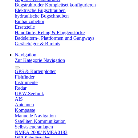
Bugstrahlruder Komplettset konfigurieren
Elektrische Bugschrauben
hydraulische Bugschrauben
Einbauzubehör
Ersatzteile
Handläufe, Reling & Flaggenstöcke
Badeleitern-, Plattformen und Gangways
Geräteträger & Biminis
Navigation
Zur Kategorie Navigation
GPS & Kartenplotter
Fishfinder
Instrumente
Radar
UKW-Seefunk
AIS
Antennen
Kompasse
Manuelle Navigation
Satelliten Kommunikation
Selbststeueranlagen
NMEA 2000/ NMEA0183
Wifi-Schnittstellen