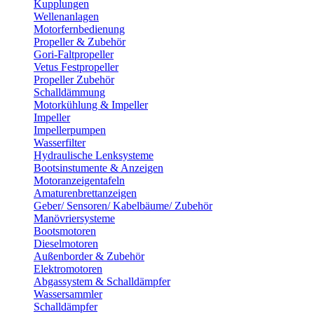
Kupplungen
Wellenanlagen
Motorfernbedienung
Propeller & Zubehör
Gori-Faltpropeller
Vetus Festpropeller
Propeller Zubehör
Schalldämmung
Motorkühlung & Impeller
Impeller
Impellerpumpen
Wasserfilter
Hydraulische Lenksysteme
Bootsinstumente & Anzeigen
Motoranzeigentafeln
Amaturenbrettanzeigen
Geber/ Sensoren/ Kabelbäume/ Zubehör
Manövriersysteme
Bootsmotoren
Dieselmotoren
Außenborder & Zubehör
Elektromotoren
Abgassystem & Schalldämpfer
Wassersammler
Schalldämpfer