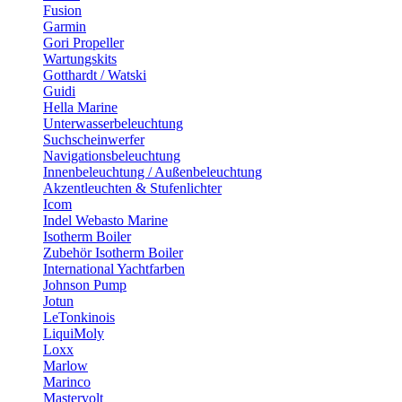
Fusion
Garmin
Gori Propeller
Wartungskits
Gotthardt / Watski
Guidi
Hella Marine
Unterwasserbeleuchtung
Suchscheinwerfer
Navigationsbeleuchtung
Innenbeleuchtung / Außenbeleuchtung
Akzentleuchten & Stufenlichter
Icom
Indel Webasto Marine
Isotherm Boiler
Zubehör Isotherm Boiler
International Yachtfarben
Johnson Pump
Jotun
LeTonkinois
LiquiMoly
Loxx
Marlow
Marinco
Mastervolt