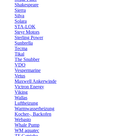
Shakespeare
Sierra
Silva
Solara
STA-LOK
Steyr Motors
Sterling Power
Sunbrella
Tecma
Tikal
The Snubber
VDO
Vespermarine
Vetus
Maxwell Ankerwinde
Victron Energy
Viking
Wallas
Luftheizung
Warmwasserheizung
Kocher-, Backofen
Webasto
Whale Pump
WM aquatec
ZF Getriebe