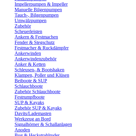
Impellerpumpen & Impeller
Manuelle Bilgenpumpen
Tauch-, Bilgenpumpen
Umwälzpumpen
Zubehör
Scheuerleisten
Ankern & Festmachen
Fender & Stegschutz
Festmacher & Ruckdämpfer
Ankerwinden
Ankerwindenzubehör
Anker & Ketten
Schleusen- & Bootshaken
Klampen, Poller und Klüsen
Beiboote & SUP
Schlauchboote
Zubehör Schlauchboote
Festrumpfboote
SUP & Kayaks
Zubehör SUP & Kayaks
Davits/Lademasten
Werkzeug an Bord
Signalhörner & Schallanlagen
Anoden
Bug & Heckstrahlruder