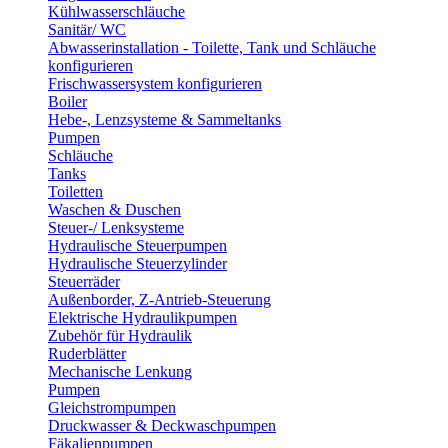
Kühlwasserschläuche
Sanitär/ WC
Abwasserinstallation - Toilette, Tank und Schläuche
konfigurieren
Frischwassersystem konfigurieren
Boiler
Hebe-, Lenzsysteme & Sammeltanks
Pumpen
Schläuche
Tanks
Toiletten
Waschen & Duschen
Steuer-/ Lenksysteme
Hydraulische Steuerpumpen
Hydraulische Steuerzylinder
Steuerräder
Außenborder, Z-Antrieb-Steuerung
Elektrische Hydraulikpumpen
Zubehör für Hydraulik
Ruderblätter
Mechanische Lenkung
Pumpen
Gleichstrompumpen
Druckwasser & Deckwaschpumpen
Fäkalienpumpen