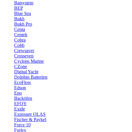
Batsystem
BEP
Blue Sea
Bukh
Bukh Pro
Centa
Centek
Cobra
Cobb
Crewsaver
Crosseven
Cyclops Marine
CZone
Digital Yacht
Dolphin Batterien
EcoFlow
Edson
Eno
Backöfen
EFOY
Exide
Exposure OLAS
Fischer & Paykel
Force 10
Furlex