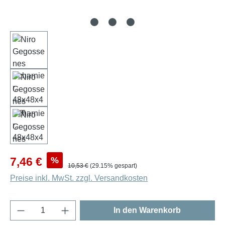
Verkaufspreis:
%
7,46 €
Regulärer Preis:
10,53 €
(29.15% gespart)
Preise inkl. MwSt. zzgl. Versandkosten
Produkt Anzahl: Gib den gewünschten Wert e
In den Warenkorb