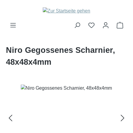
Zum Hauptinhalt springen
Ware
Niro Gegossenes Scharnier,
48x48x4mm
Bildergalerie überspringen