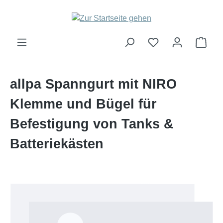
Zum Hauptinhalt springen
Ware
allpa Spanngurt mit NIRO
Klemme und Bügel für
Befestigung von Tanks &
Batteriekästen
Bildergalerie überspringen