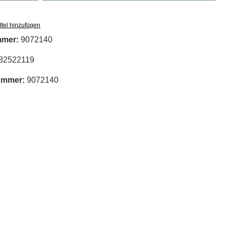
tel hinzufügen
mmer:
9072140
82522119
nummer:
9072140