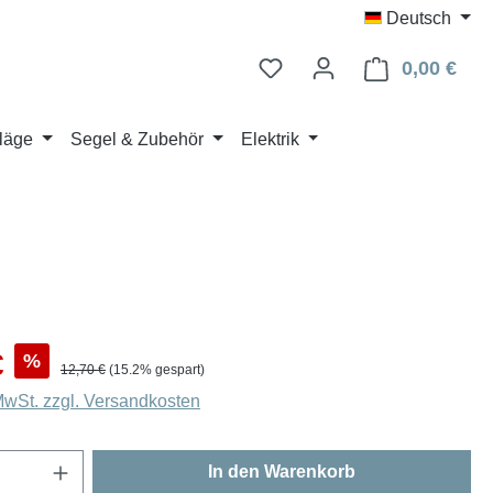
Deutsch
0,00 €
Ware
läge
Segel & Zubehör
Elektrik
s:
€
%
Regulärer Preis:
12,70 €
(15.2% gespart)
 MwSt. zzgl. Versandkosten
Anzahl: Gib den gewünschten Wert ein oder
In den Warenkorb