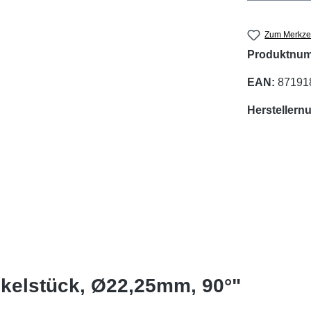
Zum Merkzet
Produktnu
EAN:
87191
Hersteller
nkelstück, Ø22,25mm, 90°"