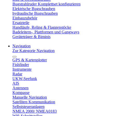
Bugstrahlruder Komplettset konfigurieren
Elektrische Bugschrauben
hydraulische Bugschrauben
Einbauzubehör
Ersatzteile
Handläufe, Reling & Flaggenstöcke
Badeleitern-, Plattformen und Gangways
Geräteträger & Biminis
Navigation
Zur Kategorie Navigation
GPS & Kartenplotter
Fishfinder
Instrumente
Radar
UKW-Seefunk
AIS
Antennen
Kompasse
Manuelle Navigation
Satelliten Kommunikation
Selbststeueranlagen
NMEA 2000/ NMEA0183
Wifi-Schnittstellen