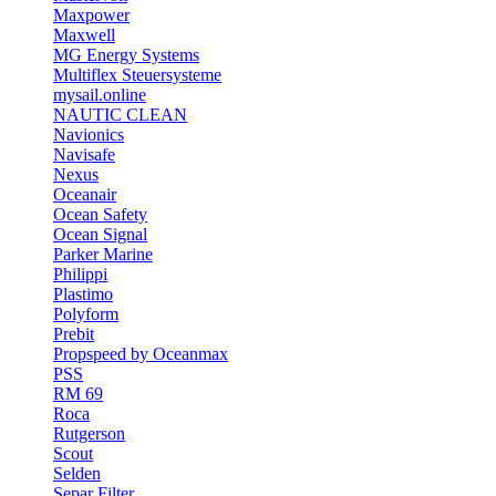
Maxpower
Maxwell
MG Energy Systems
Multiflex Steuersysteme
mysail.online
NAUTIC CLEAN
Navionics
Navisafe
Nexus
Oceanair
Ocean Safety
Ocean Signal
Parker Marine
Philippi
Plastimo
Polyform
Prebit
Propspeed by Oceanmax
PSS
RM 69
Roca
Rutgerson
Scout
Selden
Separ Filter