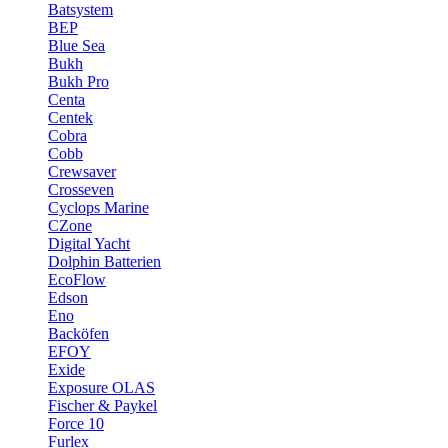
Batsystem
BEP
Blue Sea
Bukh
Bukh Pro
Centa
Centek
Cobra
Cobb
Crewsaver
Crosseven
Cyclops Marine
CZone
Digital Yacht
Dolphin Batterien
EcoFlow
Edson
Eno
Backöfen
EFOY
Exide
Exposure OLAS
Fischer & Paykel
Force 10
Furlex