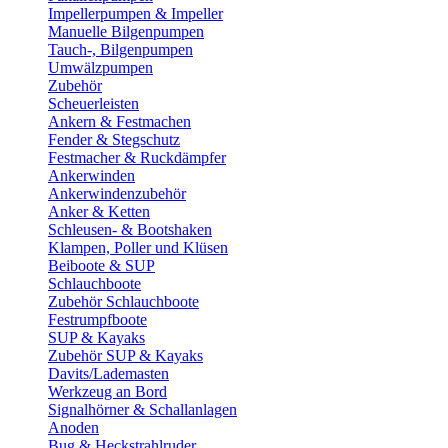
Impellerpumpen & Impeller
Manuelle Bilgenpumpen
Tauch-, Bilgenpumpen
Umwälzpumpen
Zubehör
Scheuerleisten
Ankern & Festmachen
Fender & Stegschutz
Festmacher & Ruckdämpfer
Ankerwinden
Ankerwindenzubehör
Anker & Ketten
Schleusen- & Bootshaken
Klampen, Poller und Klüsen
Beiboote & SUP
Schlauchboote
Zubehör Schlauchboote
Festrumpfboote
SUP & Kayaks
Zubehör SUP & Kayaks
Davits/Lademasten
Werkzeug an Bord
Signalhörner & Schallanlagen
Anoden
Bug & Heckstrahlruder