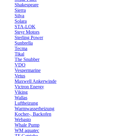
Shakespeare
Sierra
Silva
Solara
STA-LOK
Steyr Motors
Sterling Power
Sunbrella
Tecma
Tikal
The Snubber
VDO
Vespermarine
Vetus
Maxwell Ankerwinde
Victron Energy
Viking
Wallas
Luftheizung
Warmwasserheizung
Kocher-, Backofen
Webasto
Whale Pump
WM aquatec
ZF Getriebe