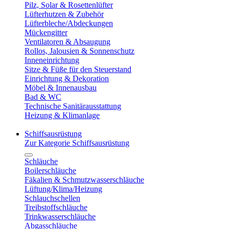
Pilz, Solar & Rosettenlüfter
Lüfterhutzen & Zubehör
Lüfterbleche/Abdeckungen
Mückengitter
Ventilatoren & Absaugung
Rollos, Jalousien & Sonnenschutz
Inneneinrichtung
Sitze & Füße für den Steuerstand
Einrichtung & Dekoration
Möbel & Innenausbau
Bad & WC
Technische Sanitärausstattung
Heizung & Klimanlage
Schiffsausrüstung
Zur Kategorie Schiffsausrüstung
Schläuche
Boilerschläuche
Fäkalien & Schmutzwasserschläuche
Lüftung/Klima/Heizung
Schlauchschellen
Treibstoffschläuche
Trinkwasserschläuche
Abgasschläuche