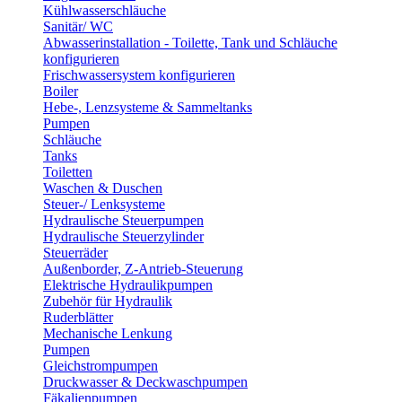
Kühlwasserschläuche
Sanitär/ WC
Abwasserinstallation - Toilette, Tank und Schläuche
konfigurieren
Frischwassersystem konfigurieren
Boiler
Hebe-, Lenzsysteme & Sammeltanks
Pumpen
Schläuche
Tanks
Toiletten
Waschen & Duschen
Steuer-/ Lenksysteme
Hydraulische Steuerpumpen
Hydraulische Steuerzylinder
Steuerräder
Außenborder, Z-Antrieb-Steuerung
Elektrische Hydraulikpumpen
Zubehör für Hydraulik
Ruderblätter
Mechanische Lenkung
Pumpen
Gleichstrompumpen
Druckwasser & Deckwaschpumpen
Fäkalienpumpen