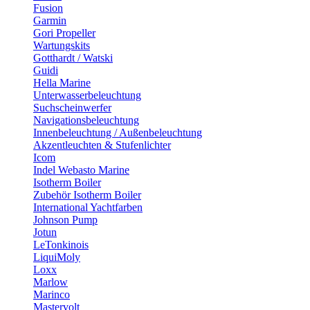
Fusion
Garmin
Gori Propeller
Wartungskits
Gotthardt / Watski
Guidi
Hella Marine
Unterwasserbeleuchtung
Suchscheinwerfer
Navigationsbeleuchtung
Innenbeleuchtung / Außenbeleuchtung
Akzentleuchten & Stufenlichter
Icom
Indel Webasto Marine
Isotherm Boiler
Zubehör Isotherm Boiler
International Yachtfarben
Johnson Pump
Jotun
LeTonkinois
LiquiMoly
Loxx
Marlow
Marinco
Mastervolt