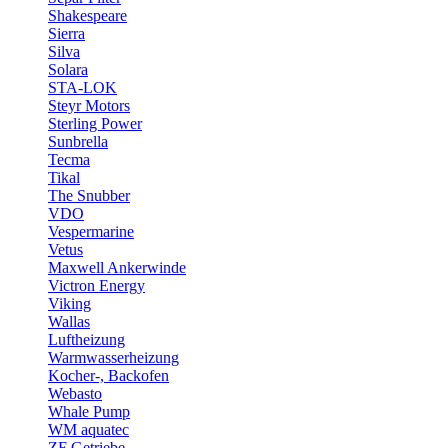
Shakespeare
Sierra
Silva
Solara
STA-LOK
Steyr Motors
Sterling Power
Sunbrella
Tecma
Tikal
The Snubber
VDO
Vespermarine
Vetus
Maxwell Ankerwinde
Victron Energy
Viking
Wallas
Luftheizung
Warmwasserheizung
Kocher-, Backofen
Webasto
Whale Pump
WM aquatec
ZF Getriebe