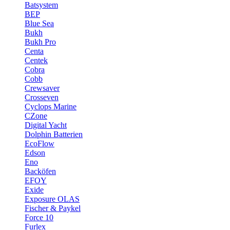
Batsystem
BEP
Blue Sea
Bukh
Bukh Pro
Centa
Centek
Cobra
Cobb
Crewsaver
Crosseven
Cyclops Marine
CZone
Digital Yacht
Dolphin Batterien
EcoFlow
Edson
Eno
Backöfen
EFOY
Exide
Exposure OLAS
Fischer & Paykel
Force 10
Furlex