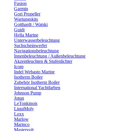
Fusion
Garmin
Gori Propeller
Wartungskits
Gotthardt / Watski
Guidi
Hella Marine
Unterwasserbeleuchtung
Suchscheinwerfer
Navigationsbeleuchtung
Innenbeleuchtung / Außenbeleuchtung
Akzentleuchten & Stufenlichter
Icom
Indel Webasto Marine
Isotherm Boiler
Zubehör Isotherm Boiler
International Yachtfarben
Johnson Pump
Jotun
LeTonkinois
LiquiMoly
Loxx
Marlow
Marinco
Mastervolt