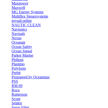
Maxpower
Maxwell
MG Energy Systems
Multiflex Steuersysteme
mysail.online
NAUTIC CLEAN
Navionics
Navisafe
Nexus
Oceanair
Ocean Safety
Ocean Signal
Parker Marine
Philippi
Plastimo
Polyform
Prebit
Propspeed by Oceanmax
PSS
RM 69
Roca
Rutgerson
Scout
Selden
Separ Filter