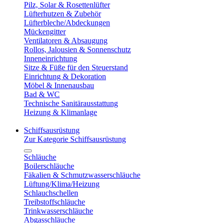
Pilz, Solar & Rosettenlüfter
Lüfterhutzen & Zubehör
Lüfterbleche/Abdeckungen
Mückengitter
Ventilatoren & Absaugung
Rollos, Jalousien & Sonnenschutz
Inneneinrichtung
Sitze & Füße für den Steuerstand
Einrichtung & Dekoration
Möbel & Innenausbau
Bad & WC
Technische Sanitärausstattung
Heizung & Klimanlage
Schiffsausrüstung
Zur Kategorie Schiffsausrüstung
Schläuche
Boilerschläuche
Fäkalien & Schmutzwasserschläuche
Lüftung/Klima/Heizung
Schlauchschellen
Treibstoffschläuche
Trinkwasserschläuche
Abgasschläuche