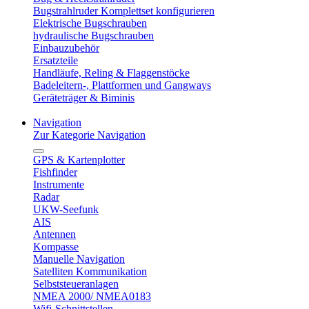
Bugstrahlruder Komplettset konfigurieren
Elektrische Bugschrauben
hydraulische Bugschrauben
Einbauzubehör
Ersatzteile
Handläufe, Reling & Flaggenstöcke
Badeleitern-, Plattformen und Gangways
Geräteträger & Biminis
Navigation
Zur Kategorie Navigation
GPS & Kartenplotter
Fishfinder
Instrumente
Radar
UKW-Seefunk
AIS
Antennen
Kompasse
Manuelle Navigation
Satelliten Kommunikation
Selbststeueranlagen
NMEA 2000/ NMEA0183
Wifi-Schnittstellen