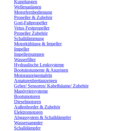
Kupplungen
Wellenanlagen
Motorfernbedienung
Propeller & Zubehör
Gori-Faltpropeller
Vetus Festpropeller
Propeller Zubehör
Schalldämmung
Motorkühlung & Impeller
Impeller
Impellerpumpen
Wasserfilter
Hydraulische Lenksysteme
Bootsinstumente & Anzeigen
Motoranzeigentafeln
Amaturenbrettanzeigen
Geber/ Sensoren/ Kabelbäume/ Zubehör
Manövriersysteme
Bootsmotoren
Dieselmotoren
Außenborder & Zubehör
Elektromotoren
Abgassystem & Schalldämpfer
Wassersammler
Schalldämpfer