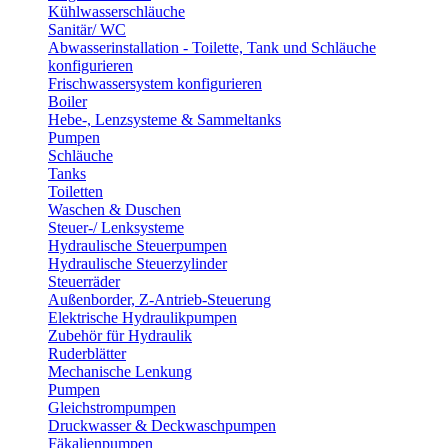
Kühlwasserschläuche
Sanitär/ WC
Abwasserinstallation - Toilette, Tank und Schläuche
konfigurieren
Frischwassersystem konfigurieren
Boiler
Hebe-, Lenzsysteme & Sammeltanks
Pumpen
Schläuche
Tanks
Toiletten
Waschen & Duschen
Steuer-/ Lenksysteme
Hydraulische Steuerpumpen
Hydraulische Steuerzylinder
Steuerräder
Außenborder, Z-Antrieb-Steuerung
Elektrische Hydraulikpumpen
Zubehör für Hydraulik
Ruderblätter
Mechanische Lenkung
Pumpen
Gleichstrompumpen
Druckwasser & Deckwaschpumpen
Fäkalienpumpen