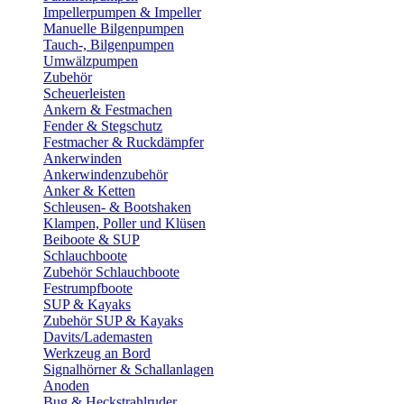
Impellerpumpen & Impeller
Manuelle Bilgenpumpen
Tauch-, Bilgenpumpen
Umwälzpumpen
Zubehör
Scheuerleisten
Ankern & Festmachen
Fender & Stegschutz
Festmacher & Ruckdämpfer
Ankerwinden
Ankerwindenzubehör
Anker & Ketten
Schleusen- & Bootshaken
Klampen, Poller und Klüsen
Beiboote & SUP
Schlauchboote
Zubehör Schlauchboote
Festrumpfboote
SUP & Kayaks
Zubehör SUP & Kayaks
Davits/Lademasten
Werkzeug an Bord
Signalhörner & Schallanlagen
Anoden
Bug & Heckstrahlruder