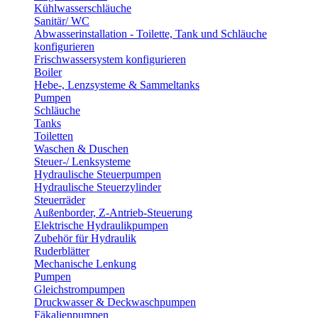
Kühlwasserschläuche
Sanitär/ WC
Abwasserinstallation - Toilette, Tank und Schläuche
konfigurieren
Frischwassersystem konfigurieren
Boiler
Hebe-, Lenzsysteme & Sammeltanks
Pumpen
Schläuche
Tanks
Toiletten
Waschen & Duschen
Steuer-/ Lenksysteme
Hydraulische Steuerpumpen
Hydraulische Steuerzylinder
Steuerräder
Außenborder, Z-Antrieb-Steuerung
Elektrische Hydraulikpumpen
Zubehör für Hydraulik
Ruderblätter
Mechanische Lenkung
Pumpen
Gleichstrompumpen
Druckwasser & Deckwaschpumpen
Fäkalienpumpen