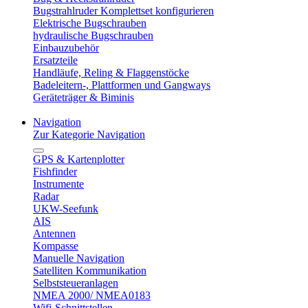
Bugstrahlruder Komplettset konfigurieren
Elektrische Bugschrauben
hydraulische Bugschrauben
Einbauzubehör
Ersatzteile
Handläufe, Reling & Flaggenstöcke
Badeleitern-, Plattformen und Gangways
Geräteträger & Biminis
Navigation
Zur Kategorie Navigation
GPS & Kartenplotter
Fishfinder
Instrumente
Radar
UKW-Seefunk
AIS
Antennen
Kompasse
Manuelle Navigation
Satelliten Kommunikation
Selbststeueranlagen
NMEA 2000/ NMEA0183
Wifi-Schnittstellen