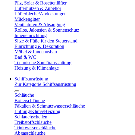
Pilz, Solar & Rosettenlüfter
Lüfterhutzen & Zubehör
Lüfterbleche/Abdeckungen
Mückengitter
Ventilatoren & Absaugung
Rollos, Jalousien & Sonnenschutz
Inneneinrichtung
Sitze & Füße für den Steuerstand
Einrichtung & Dekoration
Möbel & Innenausbau
Bad & WC
Technische Sanitärausstattung
Heizung & Klimanlage
Schiffsausrüstung
Zur Kategorie Schiffsausrüstung
Schläuche
Boilerschläuche
Fäkalien & Schmutzwasserschläuche
Lüftung/Klima/Heizung
Schlauchschellen
Treibstoffschläuche
Trinkwasserschläuche
Abgasschläuche