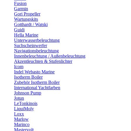
Fusion
Garmin
Gori Propeller
Wartungskits
Gotthardt / Watski
Guidi
Hella Marine
Unterwasserbeleuchtung
Suchscheinwerfer
Navigationsbeleuchtung
Innenbeleuchtung / Außenbeleuchtung
Akzentleuchten & Stufenlichter
Icom
Indel Webasto Marine
Isotherm Boiler
Zubehör Isotherm Boiler
International Yachtfarben
Johnson Pump
Jotun
LeTonkinois
LiquiMoly
Loxx
Marlow
Marinco
Mastervolt