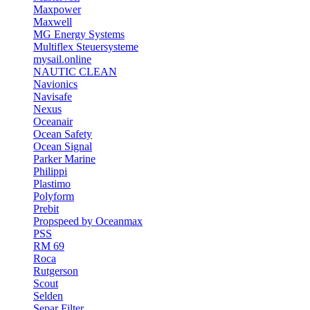
Maxpower
Maxwell
MG Energy Systems
Multiflex Steuersysteme
mysail.online
NAUTIC CLEAN
Navionics
Navisafe
Nexus
Oceanair
Ocean Safety
Ocean Signal
Parker Marine
Philippi
Plastimo
Polyform
Prebit
Propspeed by Oceanmax
PSS
RM 69
Roca
Rutgerson
Scout
Selden
Separ Filter