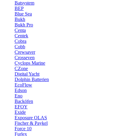
Batsystem
BEP
Blue Sea
Bukh
Bukh Pro
Centa
Centek
Cobra
Cobb
Crewsaver
Crosseven
Cyclops Marine
CZone
Digital Yacht
Dolphin Batterien
EcoFlow
Edson
Eno
Backöfen
EFOY
Exide
Exposure OLAS
Fischer & Paykel
Force 10
Furlex