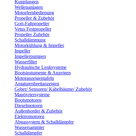
Kupplungen
Wellenanlagen
Motorfernbedienung
Propeller & Zubehör
Gori-Faltpropeller
Vetus Festpropeller
Propeller Zubehör
Schalldämmung
Motorkühlung & Impeller
Impeller
Impellerpumpen
Wasserfilter
Hydraulische Lenksysteme
Bootsinstumente & Anzeigen
Motoranzeigentafeln
Amaturenbrettanzeigen
Geber/ Sensoren/ Kabelbäume/ Zubehör
Manövriersysteme
Bootsmotoren
Dieselmotoren
Außenborder & Zubehör
Elektromotoren
Abgassystem & Schalldämpfer
Wassersammler
Schalldämpfer