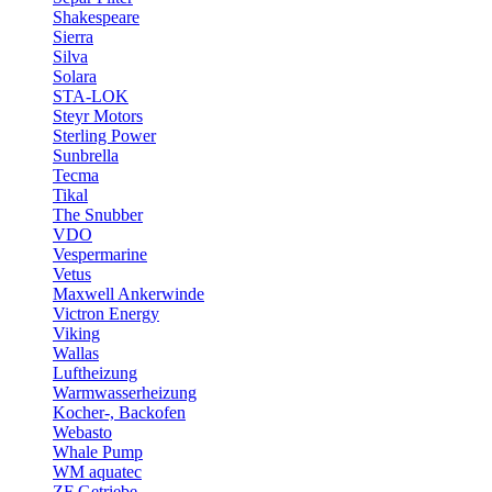
Shakespeare
Sierra
Silva
Solara
STA-LOK
Steyr Motors
Sterling Power
Sunbrella
Tecma
Tikal
The Snubber
VDO
Vespermarine
Vetus
Maxwell Ankerwinde
Victron Energy
Viking
Wallas
Luftheizung
Warmwasserheizung
Kocher-, Backofen
Webasto
Whale Pump
WM aquatec
ZF Getriebe