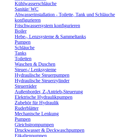
Kühlwasserschläuche
Sanitär/ WC
Abwasserinstallation - Toilette, Tank und Schläuche
konfigurieren
Frischwassersystem konfigurieren
Boiler
Hebe-, Lenzsysteme & Sammeltanks
Pumpen
Schläuche
Tanks
Toiletten
Waschen & Duschen
Steuer-/ Lenksysteme
Hydraulische Steuerpumpen
Hydraulische Steuerzylinder
Steuerräder
Außenborder, Z-Antrieb-Steuerung
Elektrische Hydraulikpumpen
Zubehör für Hydraulik
Ruderblätter
Mechanische Lenkung
Pumpen
Gleichstrompumpen
Druckwasser & Deckwaschpumpen
Fäkalienpumpen