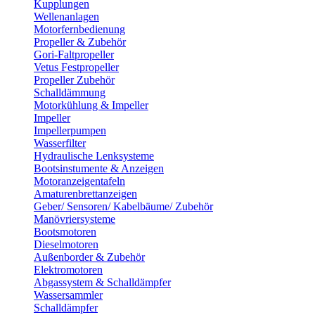
Kupplungen
Wellenanlagen
Motorfernbedienung
Propeller & Zubehör
Gori-Faltpropeller
Vetus Festpropeller
Propeller Zubehör
Schalldämmung
Motorkühlung & Impeller
Impeller
Impellerpumpen
Wasserfilter
Hydraulische Lenksysteme
Bootsinstumente & Anzeigen
Motoranzeigentafeln
Amaturenbrettanzeigen
Geber/ Sensoren/ Kabelbäume/ Zubehör
Manövriersysteme
Bootsmotoren
Dieselmotoren
Außenborder & Zubehör
Elektromotoren
Abgassystem & Schalldämpfer
Wassersammler
Schalldämpfer