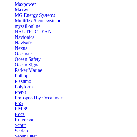
Maxpower
Maxwell
MG Energy Systems
Multiflex Steuersysteme
mysail.online
NAUTIC CLEAN
Navionics
Navisafe
Nexus
Oceanair
Ocean Safety
Ocean Signal
Parker Marine
Philippi
Plastimo
Polyform
Prebit
Propspeed by Oceanmax
PSS
RM 69
Roca
Rutgerson
Scout
Selden
Separ Filter