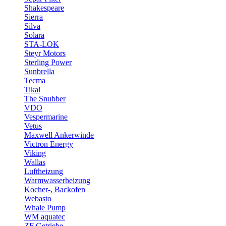
Shakespeare
Sierra
Silva
Solara
STA-LOK
Steyr Motors
Sterling Power
Sunbrella
Tecma
Tikal
The Snubber
VDO
Vespermarine
Vetus
Maxwell Ankerwinde
Victron Energy
Viking
Wallas
Luftheizung
Warmwasserheizung
Kocher-, Backofen
Webasto
Whale Pump
WM aquatec
ZF Getriebe