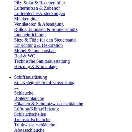
Pilz, Solar & Rosettenlüfter
Lüfterhutzen & Zubehör
Lüfterbleche/Abdeckungen
Mückengitter
Ventilatoren & Absaugung
Rollos, Jalousien & Sonnenschutz
Inneneinrichtung
Sitze & Füße für den Steuerstand
Einrichtung & Dekoration
Möbel & Innenausbau
Bad & WC
Technische Sanitärausstattung
Heizung & Klimanlage
Schiffsausrüstung
Zur Kategorie Schiffsausrüstung
Schläuche
Boilerschläuche
Fäkalien & Schmutzwasserschläuche
Lüftung/Klima/Heizung
Schlauchschellen
Treibstoffschläuche
Trinkwasserschläuche
Abgasschläuche