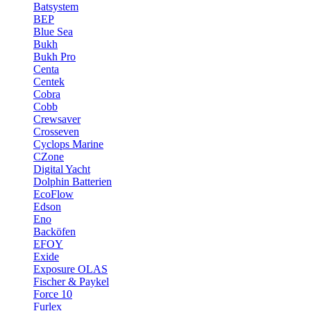
Batsystem
BEP
Blue Sea
Bukh
Bukh Pro
Centa
Centek
Cobra
Cobb
Crewsaver
Crosseven
Cyclops Marine
CZone
Digital Yacht
Dolphin Batterien
EcoFlow
Edson
Eno
Backöfen
EFOY
Exide
Exposure OLAS
Fischer & Paykel
Force 10
Furlex