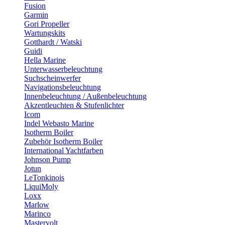
Fusion
Garmin
Gori Propeller
Wartungskits
Gotthardt / Watski
Guidi
Hella Marine
Unterwasserbeleuchtung
Suchscheinwerfer
Navigationsbeleuchtung
Innenbeleuchtung / Außenbeleuchtung
Akzentleuchten & Stufenlichter
Icom
Indel Webasto Marine
Isotherm Boiler
Zubehör Isotherm Boiler
International Yachtfarben
Johnson Pump
Jotun
LeTonkinois
LiquiMoly
Loxx
Marlow
Marinco
Mastervolt