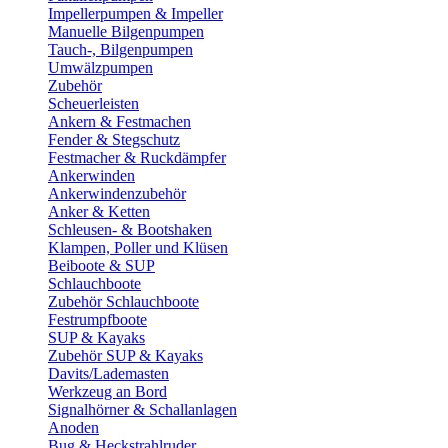
Impellerpumpen & Impeller
Manuelle Bilgenpumpen
Tauch-, Bilgenpumpen
Umwälzpumpen
Zubehör
Scheuerleisten
Ankern & Festmachen
Fender & Stegschutz
Festmacher & Ruckdämpfer
Ankerwinden
Ankerwindenzubehör
Anker & Ketten
Schleusen- & Bootshaken
Klampen, Poller und Klüsen
Beiboote & SUP
Schlauchboote
Zubehör Schlauchboote
Festrumpfboote
SUP & Kayaks
Zubehör SUP & Kayaks
Davits/Lademasten
Werkzeug an Bord
Signalhörner & Schallanlagen
Anoden
Bug & Heckstrahlruder