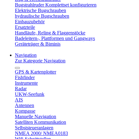
Bugstrahlruder Komplettset konfigurieren
Elektrische Bugschrauben
hydraulische Bugschrauben
Einbauzubehör
Ersatzteile
Handläufe, Reling & Flaggenstöcke
Badeleitern-, Plattformen und Gangways
Geräteträger & Biminis
Navigation
Zur Kategorie Navigation
GPS & Kartenplotter
Fishfinder
Instrumente
Radar
UKW-Seefunk
AIS
Antennen
Kompasse
Manuelle Navigation
Satelliten Kommunikation
Selbststeueranlagen
NMEA 2000/ NMEA0183
Wifi-Schnittstellen