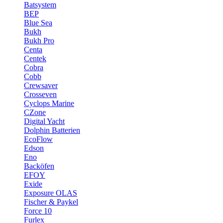
Batsystem
BEP
Blue Sea
Bukh
Bukh Pro
Centa
Centek
Cobra
Cobb
Crewsaver
Crosseven
Cyclops Marine
CZone
Digital Yacht
Dolphin Batterien
EcoFlow
Edson
Eno
Backöfen
EFOY
Exide
Exposure OLAS
Fischer & Paykel
Force 10
Furlex