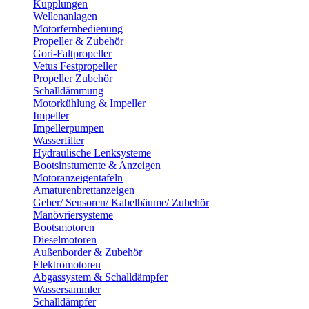
Kupplungen
Wellenanlagen
Motorfernbedienung
Propeller & Zubehör
Gori-Faltpropeller
Vetus Festpropeller
Propeller Zubehör
Schalldämmung
Motorkühlung & Impeller
Impeller
Impellerpumpen
Wasserfilter
Hydraulische Lenksysteme
Bootsinstumente & Anzeigen
Motoranzeigentafeln
Amaturenbrettanzeigen
Geber/ Sensoren/ Kabelbäume/ Zubehör
Manövriersysteme
Bootsmotoren
Dieselmotoren
Außenborder & Zubehör
Elektromotoren
Abgassystem & Schalldämpfer
Wassersammler
Schalldämpfer