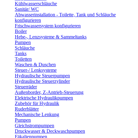
Kühlwasserschläuche
Sanitär/ WC
Abwasserinstallation - Toilette, Tank und Schläuche
konfigurieren
Frischwassersystem konfigurieren
Boiler
Hebe-, Lenzsysteme & Sammeltanks
Pumpen
Schläuche
Tanks
Toiletten
Waschen & Duschen
Steuer-/ Lenksysteme
Hydraulische Steuerpumpen
Hydraulische Steuerzylinder
Steuerräder
Außenborder, Z-Antrieb-Steuerung
Elektrische Hydraulikpumpen
Zubehör für Hydraulik
Ruderblätter
Mechanische Lenkung
Pumpen
Gleichstrompumpen
Druckwasser & Deckwaschpumpen
Fäkalienpumpen