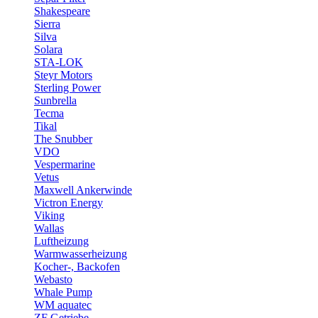
Shakespeare
Sierra
Silva
Solara
STA-LOK
Steyr Motors
Sterling Power
Sunbrella
Tecma
Tikal
The Snubber
VDO
Vespermarine
Vetus
Maxwell Ankerwinde
Victron Energy
Viking
Wallas
Luftheizung
Warmwasserheizung
Kocher-, Backofen
Webasto
Whale Pump
WM aquatec
ZF Getriebe