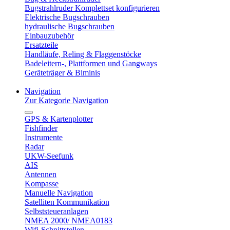
Bugstrahlruder Komplettset konfigurieren
Elektrische Bugschrauben
hydraulische Bugschrauben
Einbauzubehör
Ersatzteile
Handläufe, Reling & Flaggenstöcke
Badeleitern-, Plattformen und Gangways
Geräteträger & Biminis
Navigation
Zur Kategorie Navigation
GPS & Kartenplotter
Fishfinder
Instrumente
Radar
UKW-Seefunk
AIS
Antennen
Kompasse
Manuelle Navigation
Satelliten Kommunikation
Selbststeueranlagen
NMEA 2000/ NMEA0183
Wifi-Schnittstellen