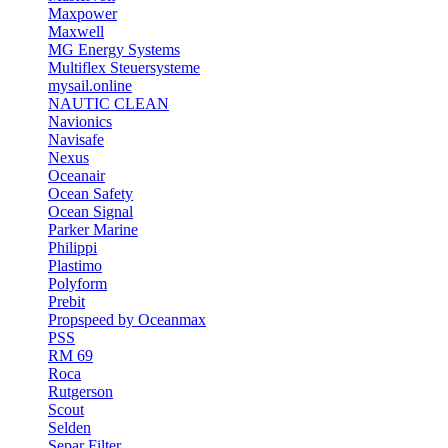
Maxpower
Maxwell
MG Energy Systems
Multiflex Steuersysteme
mysail.online
NAUTIC CLEAN
Navionics
Navisafe
Nexus
Oceanair
Ocean Safety
Ocean Signal
Parker Marine
Philippi
Plastimo
Polyform
Prebit
Propspeed by Oceanmax
PSS
RM 69
Roca
Rutgerson
Scout
Selden
Separ Filter