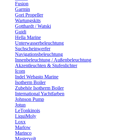
Fusion
Garmin
Gori Propeller
Wartungskits
Gotthardt / Watski
Guidi
Hella Marine
Unterwasserbeleuchtung
Suchscheinwerfer
Navigationsbeleuchtung
Innenbeleuchtung / Außenbeleuchtung
Akzentleuchten & Stufenlichter
Icom
Indel Webasto Marine
Isotherm Boiler
Zubehör Isotherm Boiler
International Yachtfarben
Johnson Pump
Jotun
LeTonkinois
LiquiMoly
Loxx
Marlow
Marinco
Mastervolt