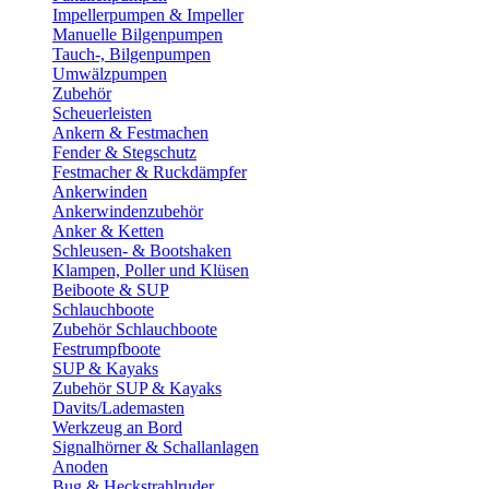
Impellerpumpen & Impeller
Manuelle Bilgenpumpen
Tauch-, Bilgenpumpen
Umwälzpumpen
Zubehör
Scheuerleisten
Ankern & Festmachen
Fender & Stegschutz
Festmacher & Ruckdämpfer
Ankerwinden
Ankerwindenzubehör
Anker & Ketten
Schleusen- & Bootshaken
Klampen, Poller und Klüsen
Beiboote & SUP
Schlauchboote
Zubehör Schlauchboote
Festrumpfboote
SUP & Kayaks
Zubehör SUP & Kayaks
Davits/Lademasten
Werkzeug an Bord
Signalhörner & Schallanlagen
Anoden
Bug & Heckstrahlruder