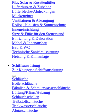
Pilz, Solar & Rosettenlüfter
Lüfterhutzen & Zubehör
Lüfterbleche/Abdeckungen
Mückengitter
Ventilatoren & Absaugung
Rollos, Jalousien & Sonnenschutz
Inneneinrichtung
Sitze & Füße für den Steuerstand
Einrichtung & Dekoration
Möbel & Innenausbau
Bad & WC
Technische Sanitärausstattung
Heizung & Klimanlage
Schiffsausrüstung
Zur Kategorie Schiffsausrüstung
Schläuche
Boilerschläuche
Fäkalien & Schmutzwasserschläuche
Lüftung/Klima/Heizung
Schlauchschellen
Treibstoffschläuche
Trinkwasserschläuche
Abgasschläuche