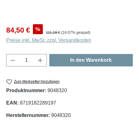
Verkaufspreis:
%
84,50 €
Regulärer Preis:
111,28 €
(24.07% gespart)
Preise inkl. MwSt. zzgl. Versandkosten
Produkt Anzahl: Gib den gewünschten Wert e
In den Warenkorb
Zum Merkzettel hinzufügen
Produktnummer:
9048320
EAN:
8719182289197
Herstellernummer:
9048320