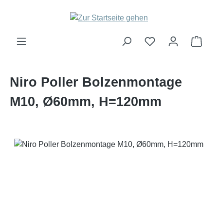
Zum Hauptinhalt springen
Ware
Niro Poller Bolzenmontage
M10, Ø60mm, H=120mm
Bildergalerie überspringen