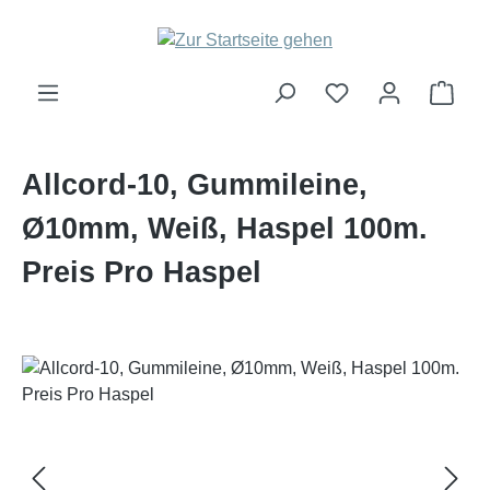
Zum Hauptinhalt springen
Ware
Allcord-10, Gummileine,
Ø10mm, Weiß, Haspel 100m.
Preis Pro Haspel
Bildergalerie überspringen