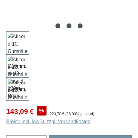
Verkaufspreis:
%
143,09 €
Regulärer Preis:
223,70 €
(36.03% gespart)
Preise inkl. MwSt. zzgl. Versandkosten