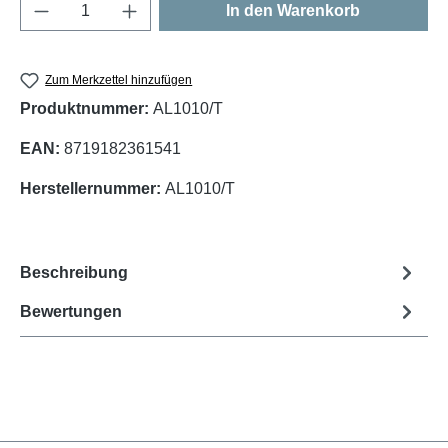
Produkt Anzahl: Gib den gewünschten Wert e
In den Warenkorb
Zum Merkzettel hinzufügen
Produktnummer:
AL1010/T
EAN:
8719182361541
Herstellernummer:
AL1010/T
Beschreibung
Bewertungen