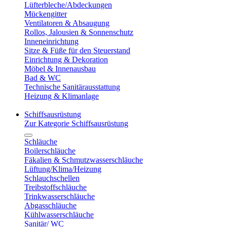
Lüfterbleche/Abdeckungen
Mückengitter
Ventilatoren & Absaugung
Rollos, Jalousien & Sonnenschutz
Inneneinrichtung
Sitze & Füße für den Steuerstand
Einrichtung & Dekoration
Möbel & Innenausbau
Bad & WC
Technische Sanitärausstattung
Heizung & Klimanlage
Schiffsausrüstung
Zur Kategorie Schiffsausrüstung
Schläuche
Boilerschläuche
Fäkalien & Schmutzwasserschläuche
Lüftung/Klima/Heizung
Schlauchschellen
Treibstoffschläuche
Trinkwasserschläuche
Abgasschläuche
Kühlwasserschläuche
Sanitär/ WC