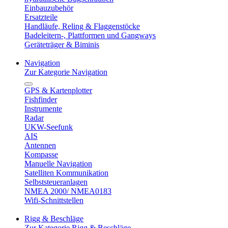
Einbauzubehör
Ersatzteile
Handläufe, Reling & Flaggenstöcke
Badeleitern-, Plattformen und Gangways
Geräteträger & Biminis
Navigation
Zur Kategorie Navigation
GPS & Kartenplotter
Fishfinder
Instrumente
Radar
UKW-Seefunk
AIS
Antennen
Kompasse
Manuelle Navigation
Satelliten Kommunikation
Selbststeueranlagen
NMEA 2000/ NMEA0183
Wifi-Schnittstellen
Rigg & Beschläge
Zur Kategorie Rigg & Beschläge