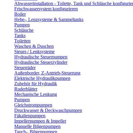
Abwasserinstallation - Toilette, Tank und Schläuche konfigurie
Frischwassersystem konfigurieren
Boiler
Hebe-, Lenzsysteme & Sammeltanks
Pumpen
Schläuche
Tanks
Toiletten
Waschen & Duschen
Steuer-/ Lenksysteme
Hydraulische Steuerpumpen
Hydraulische Steuerzylinder
Steuerräder
Außenborder, Z-Antrieb-Steuerung
Elektrische Hydraulikpumpen
Zubehör für Hydraulik
Ruderblätter
Mechanische Lenkung
Pumpen
Gleichstrompumpen
Druckwasser & Deckwaschpumpen
Fäkalienpumpen
Impellerpumpen & Impeller
Manuelle Bilgenpumpen
Tauch-, Bilgenpumpen