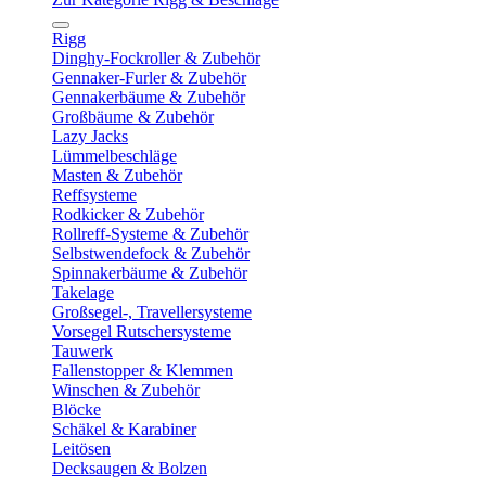
Rigg
Dinghy-Fockroller & Zubehör
Gennaker-Furler & Zubehör
Gennakerbäume & Zubehör
Großbäume & Zubehör
Lazy Jacks
Lümmelbeschläge
Masten & Zubehör
Reffsysteme
Rodkicker & Zubehör
Rollreff-Systeme & Zubehör
Selbstwendefock & Zubehör
Spinnakerbäume & Zubehör
Takelage
Großsegel-, Travellersysteme
Vorsegel Rutschersysteme
Tauwerk
Fallenstopper & Klemmen
Winschen & Zubehör
Blöcke
Schäkel & Karabiner
Leitösen
Decksaugen & Bolzen