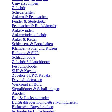
Umwälzpumpen
Zubehör
Scheuerleisten
Ankern & Festmachen
Fender & Stegschutz
Festmacher & Ruckdämpfer
Ankerwinden
Ankerwindenzubehör
Anker & Ketten
Schleusen- & Bootshaken
Klampen, Poller und Klüsen
Beiboote & SUP
Schlauchboote
Zubehör Schlauchboote
Festrumpfboote
SUP & Kayaks
Zubehör SUP & Kayaks
Davits/Lademasten
Werkzeug an Bord
Signalhörner & Schallanlagen
Anoden
Bug & Heckstrahlruder
Bugstrahlruder Komplettset konfigurieren
Elektrische Bugschrauben
hydraulische Bugschrauben