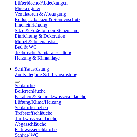
Lüfterbleche/Abdeckungen
Mückengitter
Ventilatoren & Absaugung
Rollos, Jalousien & Sonnenschutz
Inneneinrichtung
Sitze & Füße für den Steuerstand
Einrichtung & Dekoration
Möbel & Innenausbau
Bad & WC
Technische Sanitärausstattung
Heizung & Klimanlage
Schiffsausrüstung
Zur Kategorie Schiffsausrüstung
Schläuche
Boilerschläuche
Fäkalien & Schmutzwasserschläuche
Lüftung/Klima/Heizung
Schlauchschellen
Treibstoffschläuche
Trinkwasserschläuche
Abgasschläuche
Kühlwasserschläuche
Sanitär/ WC