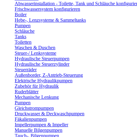
Abwasserinstallation - Toilette, Tank und Schläuche konfigurie
Frischwassersystem konfigurieren
Boiler
Hebe-, Lenzsysteme & Sammeltanks
Pumpen
Schläuche
Tanks
Toiletten
Waschen & Duschen
Steuer-/ Lenksysteme
Hydraulische Steuerpumpen
Hydraulische Steuerzylinder
Steuerräder
Außenborder, Z-Antrieb-Steuerung
Elektrische Hydraulikpumpen
Zubehör für Hydraulik
Ruderblätter
Mechanische Lenkung
Pumpen
Gleichstrompumpen
Druckwasser & Deckwaschpumpen
Fäkalienpumpen
Impellerpumpen & Impeller
Manuelle Bilgenpumpen
Tauch-, Bilgenpumpen