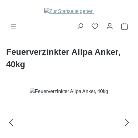
Zum Hauptinhalt springen
Ware
Feuerverzinkter Allpa Anker,
40kg
Bildergalerie überspringen