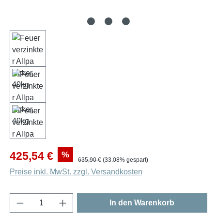
Verkaufspreis:
%
425,54 €
Regulärer Preis:
635,90 €
(33.08% gespart)
Preise inkl. MwSt. zzgl. Versandkosten
Produkt Anzahl: Gib den gewünschten Wert e
In den Warenkorb