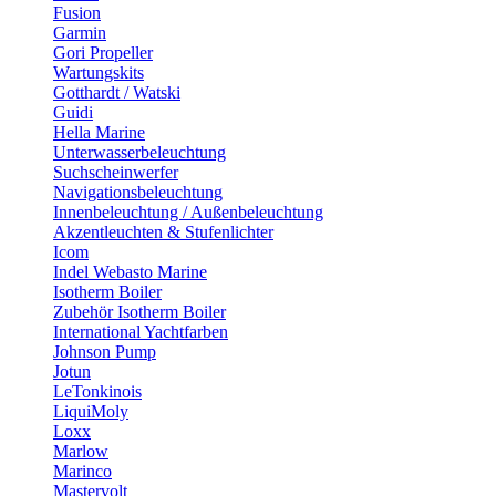
Fusion
Garmin
Gori Propeller
Wartungskits
Gotthardt / Watski
Guidi
Hella Marine
Unterwasserbeleuchtung
Suchscheinwerfer
Navigationsbeleuchtung
Innenbeleuchtung / Außenbeleuchtung
Akzentleuchten & Stufenlichter
Icom
Indel Webasto Marine
Isotherm Boiler
Zubehör Isotherm Boiler
International Yachtfarben
Johnson Pump
Jotun
LeTonkinois
LiquiMoly
Loxx
Marlow
Marinco
Mastervolt