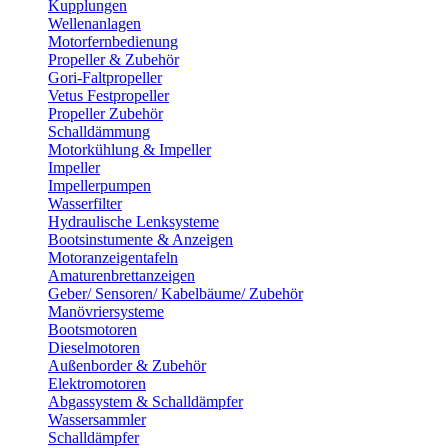
Kupplungen
Wellenanlagen
Motorfernbedienung
Propeller & Zubehör
Gori-Faltpropeller
Vetus Festpropeller
Propeller Zubehör
Schalldämmung
Motorkühlung & Impeller
Impeller
Impellerpumpen
Wasserfilter
Hydraulische Lenksysteme
Bootsinstumente & Anzeigen
Motoranzeigentafeln
Amaturenbrettanzeigen
Geber/ Sensoren/ Kabelbäume/ Zubehör
Manövriersysteme
Bootsmotoren
Dieselmotoren
Außenborder & Zubehör
Elektromotoren
Abgassystem & Schalldämpfer
Wassersammler
Schalldämpfer