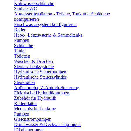
Kühlwasserschläuche
Sanitär/ WC
Abwasserinstallation - Toilette, Tank und Schläuche
konfigurieren
Frischwassersystem konfigurieren
Boiler
Hebe-, Lenzsysteme & Sammeltanks
Pumpen
Schläuche
Tanks
Toiletten
Waschen & Duschen
Steuer-/ Lenksysteme
Hydraulische Steuerpumpen
Hydraulische Steuerzylinder
Steuerräder
Außenborder, Z-Antrieb-Steuerung
Elektrische Hydraulikpumpen
Zubehör für Hydraulik
Ruderblätter
Mechanische Lenkung
Pumpen
Gleichstrompumpen
Druckwasser & Deckwaschpumpen
Fäkalienpumpen