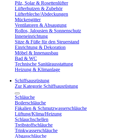
Pilz, Solar & Rosettenlüfter
Lüfterhutzen & Zubehör
Lüfterbleche/Abdeckungen
Mückengitter
Ventilatoren & Absaugung
Rollos, Jalousien & Sonnenschutz
Inneneinrichtung
Sitze & Füße für den Steuerstand
Einrichtung & Dekoration
Möbel & Innenausbau
Bad & WC
Technische Sanitärausstattung
Heizung & Klimanlage
Schiffsausrüstung
Zur Kategorie Schiffsausrüstung
Schläuche
Boilerschläuche
Fäkalien & Schmutzwasserschläuche
Lüftung/Klima/Heizung
Schlauchschellen
Treibstoffschläuche
Trinkwasserschläuche
Abgasschläuche