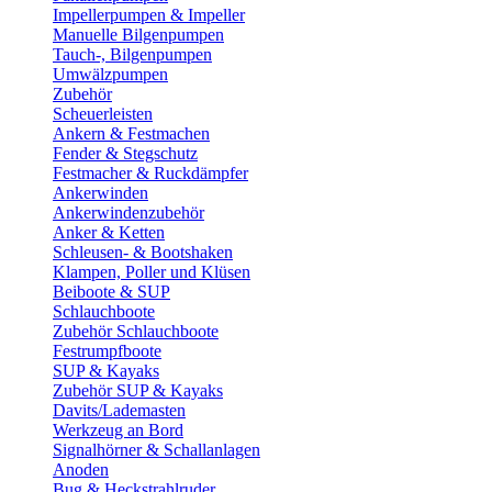
Impellerpumpen & Impeller
Manuelle Bilgenpumpen
Tauch-, Bilgenpumpen
Umwälzpumpen
Zubehör
Scheuerleisten
Ankern & Festmachen
Fender & Stegschutz
Festmacher & Ruckdämpfer
Ankerwinden
Ankerwindenzubehör
Anker & Ketten
Schleusen- & Bootshaken
Klampen, Poller und Klüsen
Beiboote & SUP
Schlauchboote
Zubehör Schlauchboote
Festrumpfboote
SUP & Kayaks
Zubehör SUP & Kayaks
Davits/Lademasten
Werkzeug an Bord
Signalhörner & Schallanlagen
Anoden
Bug & Heckstrahlruder