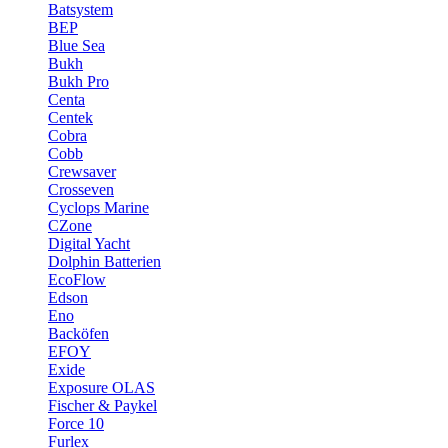
Batsystem
BEP
Blue Sea
Bukh
Bukh Pro
Centa
Centek
Cobra
Cobb
Crewsaver
Crosseven
Cyclops Marine
CZone
Digital Yacht
Dolphin Batterien
EcoFlow
Edson
Eno
Backöfen
EFOY
Exide
Exposure OLAS
Fischer & Paykel
Force 10
Furlex