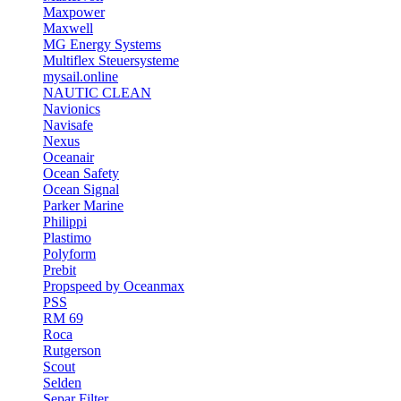
Maxpower
Maxwell
MG Energy Systems
Multiflex Steuersysteme
mysail.online
NAUTIC CLEAN
Navionics
Navisafe
Nexus
Oceanair
Ocean Safety
Ocean Signal
Parker Marine
Philippi
Plastimo
Polyform
Prebit
Propspeed by Oceanmax
PSS
RM 69
Roca
Rutgerson
Scout
Selden
Separ Filter