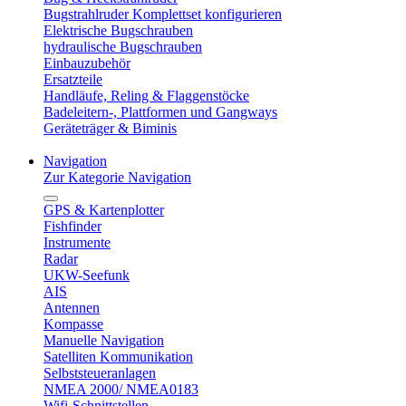
Bugstrahlruder Komplettset konfigurieren
Elektrische Bugschrauben
hydraulische Bugschrauben
Einbauzubehör
Ersatzteile
Handläufe, Reling & Flaggenstöcke
Badeleitern-, Plattformen und Gangways
Geräteträger & Biminis
Navigation
Zur Kategorie Navigation
GPS & Kartenplotter
Fishfinder
Instrumente
Radar
UKW-Seefunk
AIS
Antennen
Kompasse
Manuelle Navigation
Satelliten Kommunikation
Selbststeueranlagen
NMEA 2000/ NMEA0183
Wifi-Schnittstellen