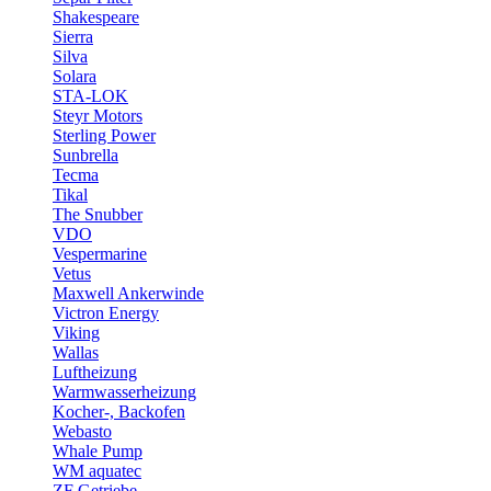
Shakespeare
Sierra
Silva
Solara
STA-LOK
Steyr Motors
Sterling Power
Sunbrella
Tecma
Tikal
The Snubber
VDO
Vespermarine
Vetus
Maxwell Ankerwinde
Victron Energy
Viking
Wallas
Luftheizung
Warmwasserheizung
Kocher-, Backofen
Webasto
Whale Pump
WM aquatec
ZF Getriebe