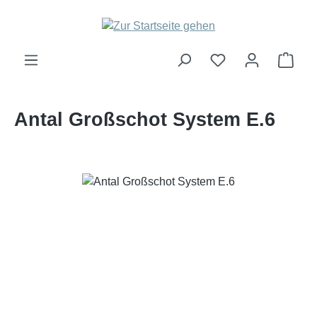
Zum Hauptinhalt springen
Ware
Antal Großschot System E.6
Bildergalerie überspringen