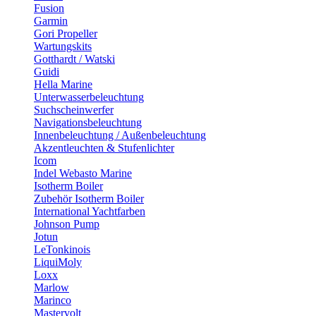
Fusion
Garmin
Gori Propeller
Wartungskits
Gotthardt / Watski
Guidi
Hella Marine
Unterwasserbeleuchtung
Suchscheinwerfer
Navigationsbeleuchtung
Innenbeleuchtung / Außenbeleuchtung
Akzentleuchten & Stufenlichter
Icom
Indel Webasto Marine
Isotherm Boiler
Zubehör Isotherm Boiler
International Yachtfarben
Johnson Pump
Jotun
LeTonkinois
LiquiMoly
Loxx
Marlow
Marinco
Mastervolt