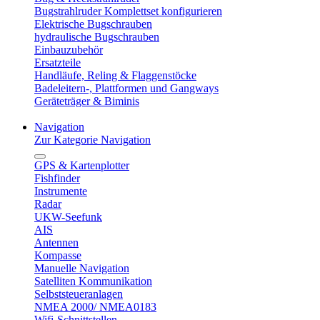
Bugstrahlruder Komplettset konfigurieren
Elektrische Bugschrauben
hydraulische Bugschrauben
Einbauzubehör
Ersatzteile
Handläufe, Reling & Flaggenstöcke
Badeleitern-, Plattformen und Gangways
Geräteträger & Biminis
Navigation
Zur Kategorie Navigation
GPS & Kartenplotter
Fishfinder
Instrumente
Radar
UKW-Seefunk
AIS
Antennen
Kompasse
Manuelle Navigation
Satelliten Kommunikation
Selbststeueranlagen
NMEA 2000/ NMEA0183
Wifi-Schnittstellen