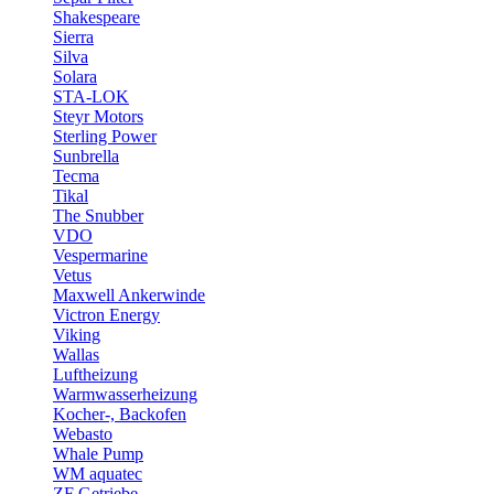
Shakespeare
Sierra
Silva
Solara
STA-LOK
Steyr Motors
Sterling Power
Sunbrella
Tecma
Tikal
The Snubber
VDO
Vespermarine
Vetus
Maxwell Ankerwinde
Victron Energy
Viking
Wallas
Luftheizung
Warmwasserheizung
Kocher-, Backofen
Webasto
Whale Pump
WM aquatec
ZF Getriebe