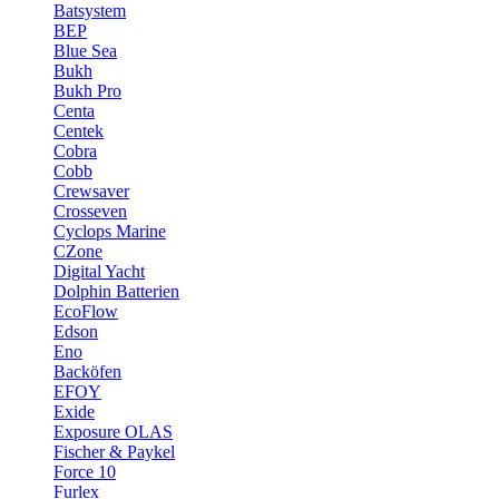
Batsystem
BEP
Blue Sea
Bukh
Bukh Pro
Centa
Centek
Cobra
Cobb
Crewsaver
Crosseven
Cyclops Marine
CZone
Digital Yacht
Dolphin Batterien
EcoFlow
Edson
Eno
Backöfen
EFOY
Exide
Exposure OLAS
Fischer & Paykel
Force 10
Furlex