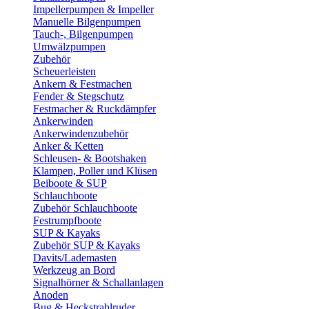
Impellerpumpen & Impeller
Manuelle Bilgenpumpen
Tauch-, Bilgenpumpen
Umwälzpumpen
Zubehör
Scheuerleisten
Ankern & Festmachen
Fender & Stegschutz
Festmacher & Ruckdämpfer
Ankerwinden
Ankerwindenzubehör
Anker & Ketten
Schleusen- & Bootshaken
Klampen, Poller und Klüsen
Beiboote & SUP
Schlauchboote
Zubehör Schlauchboote
Festrumpfboote
SUP & Kayaks
Zubehör SUP & Kayaks
Davits/Lademasten
Werkzeug an Bord
Signalhörner & Schallanlagen
Anoden
Bug & Heckstrahlruder