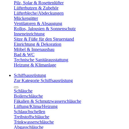
Pilz, Solar & Rosettenlüfter
Lüfterhutzen & Zubehör
Lüfterbleche/Abdeckungen
Mückengitter
Ventilatoren & Absaugung
Rollos, Jalousien & Sonnenschutz
Inneneinrichtung
Sitze & Füße für den Steuerstand
Einrichtung & Dekoration
Möbel & Innenausbau
Bad & WC
Technische Sanitärausstattung
Heizung & Klimanlage
Schiffsausrüstung
Zur Kategorie Schiffsausrüstung
Schläuche
Boilerschläuche
Fäkalien & Schmutzwasserschläuche
Lüftung/Klima/Heizung
Schlauchschellen
Treibstoffschläuche
Trinkwasserschläuche
Abgasschläuche