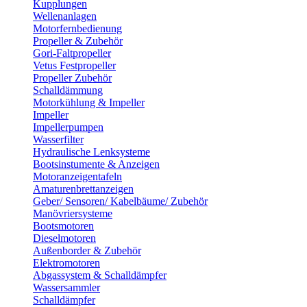
Kupplungen
Wellenanlagen
Motorfernbedienung
Propeller & Zubehör
Gori-Faltpropeller
Vetus Festpropeller
Propeller Zubehör
Schalldämmung
Motorkühlung & Impeller
Impeller
Impellerpumpen
Wasserfilter
Hydraulische Lenksysteme
Bootsinstumente & Anzeigen
Motoranzeigentafeln
Amaturenbrettanzeigen
Geber/ Sensoren/ Kabelbäume/ Zubehör
Manövriersysteme
Bootsmotoren
Dieselmotoren
Außenborder & Zubehör
Elektromotoren
Abgassystem & Schalldämpfer
Wassersammler
Schalldämpfer