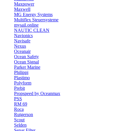
Maxpower
Maxwell
MG Energy Systems
Multiflex Steuersysteme
mysail.online
NAUTIC CLEAN
Navionics
Navisafe
Nexus
Oceanair
Ocean Safety
Ocean Signal
Parker Marine
Philippi
Plastimo
Polyform
Prebit
Propspeed by Oceanmax
PSS
RM 69
Roca
Rutgerson
Scout
Selden
Separ Filter