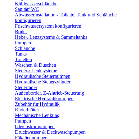
Kühlwasserschläuche
Sanitär/ WC
Abwasserinstallation - Toilette, Tank und Schläuche
konfigurieren
Frischwassersystem konfigurieren
Boiler
Hebe-, Lenzsysteme & Sammeltanks
Pumpen
Schläuche
Tanks
Toiletten
Waschen & Duschen
Steuer-/ Lenksysteme
Hydraulische Steuerpumpen
Hydraulische Steuerzylinder
Steuerräder
Außenborder, Z-Antrieb-Steuerung
Elektrische Hydraulikpumpen
Zubehör für Hydraulik
Ruderblätter
Mechanische Lenkung
Pumpen
Gleichstrompumpen
Druckwasser & Deckwaschpumpen
Fäkalienpumpen