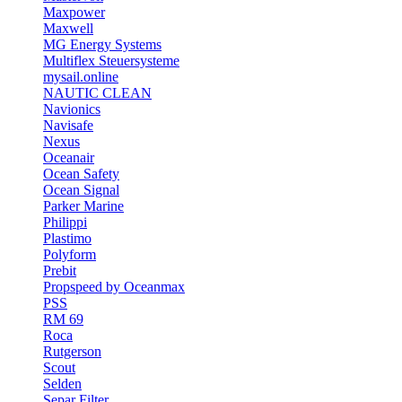
Maxpower
Maxwell
MG Energy Systems
Multiflex Steuersysteme
mysail.online
NAUTIC CLEAN
Navionics
Navisafe
Nexus
Oceanair
Ocean Safety
Ocean Signal
Parker Marine
Philippi
Plastimo
Polyform
Prebit
Propspeed by Oceanmax
PSS
RM 69
Roca
Rutgerson
Scout
Selden
Separ Filter