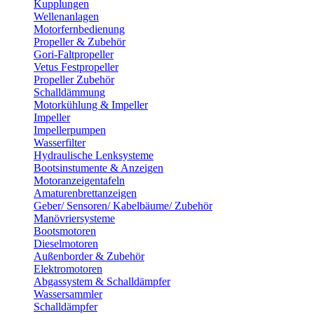
Kupplungen
Wellenanlagen
Motorfernbedienung
Propeller & Zubehör
Gori-Faltpropeller
Vetus Festpropeller
Propeller Zubehör
Schalldämmung
Motorkühlung & Impeller
Impeller
Impellerpumpen
Wasserfilter
Hydraulische Lenksysteme
Bootsinstumente & Anzeigen
Motoranzeigentafeln
Amaturenbrettanzeigen
Geber/ Sensoren/ Kabelbäume/ Zubehör
Manövriersysteme
Bootsmotoren
Dieselmotoren
Außenborder & Zubehör
Elektromotoren
Abgassystem & Schalldämpfer
Wassersammler
Schalldämpfer