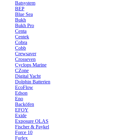
Batsystem
BEP
Blue Sea
Bukh
Bukh Pro
Centa
Centek
Cobra
Cobb
Crewsaver
Crosseven
Cyclops Marine
CZone
Digital Yacht
Dolphin Batterien
EcoFlow
Edson
Eno
Backöfen
EFOY
Exide
Exposure OLAS
Fischer & Paykel
Force 10
Furlex