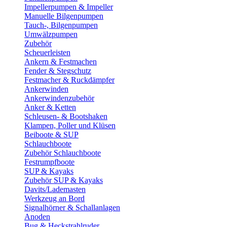
Impellerpumpen & Impeller
Manuelle Bilgenpumpen
Tauch-, Bilgenpumpen
Umwälzpumpen
Zubehör
Scheuerleisten
Ankern & Festmachen
Fender & Stegschutz
Festmacher & Ruckdämpfer
Ankerwinden
Ankerwindenzubehör
Anker & Ketten
Schleusen- & Bootshaken
Klampen, Poller und Klüsen
Beiboote & SUP
Schlauchboote
Zubehör Schlauchboote
Festrumpfboote
SUP & Kayaks
Zubehör SUP & Kayaks
Davits/Lademasten
Werkzeug an Bord
Signalhörner & Schallanlagen
Anoden
Bug & Heckstrahlruder