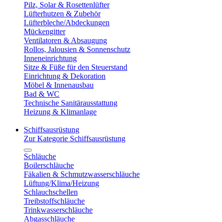
Pilz, Solar & Rosettenlüfter
Lüfterhutzen & Zubehör
Lüfterbleche/Abdeckungen
Mückengitter
Ventilatoren & Absaugung
Rollos, Jalousien & Sonnenschutz
Inneneinrichtung
Sitze & Füße für den Steuerstand
Einrichtung & Dekoration
Möbel & Innenausbau
Bad & WC
Technische Sanitärausstattung
Heizung & Klimanlage
Schiffsausrüstung
Zur Kategorie Schiffsausrüstung
Schläuche
Boilerschläuche
Fäkalien & Schmutzwasserschläuche
Lüftung/Klima/Heizung
Schlauchschellen
Treibstoffschläuche
Trinkwasserschläuche
Abgasschläuche