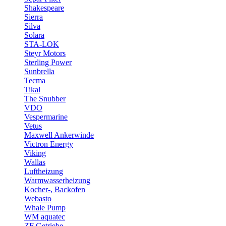
Shakespeare
Sierra
Silva
Solara
STA-LOK
Steyr Motors
Sterling Power
Sunbrella
Tecma
Tikal
The Snubber
VDO
Vespermarine
Vetus
Maxwell Ankerwinde
Victron Energy
Viking
Wallas
Luftheizung
Warmwasserheizung
Kocher-, Backofen
Webasto
Whale Pump
WM aquatec
ZF Getriebe