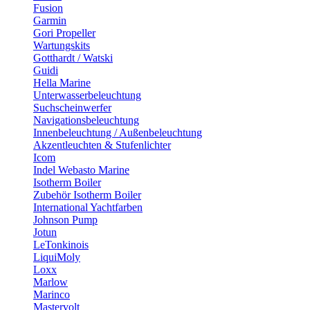
Fusion
Garmin
Gori Propeller
Wartungskits
Gotthardt / Watski
Guidi
Hella Marine
Unterwasserbeleuchtung
Suchscheinwerfer
Navigationsbeleuchtung
Innenbeleuchtung / Außenbeleuchtung
Akzentleuchten & Stufenlichter
Icom
Indel Webasto Marine
Isotherm Boiler
Zubehör Isotherm Boiler
International Yachtfarben
Johnson Pump
Jotun
LeTonkinois
LiquiMoly
Loxx
Marlow
Marinco
Mastervolt