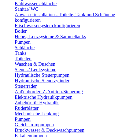
Kühlwasserschläuche
Sanitär/ WC
Abwasserinstallation - Toilette, Tank und Schläuche
konfigurieren
Frischwassersystem konfigurieren
Boiler
Hebe-, Lenzsysteme & Sammeltanks
Pumpen
Schläuche
Tanks
Toiletten
Waschen & Duschen
Steuer-/ Lenksysteme
Hydraulische Steuerpumpen
Hydraulische Steuerzylinder
Steuerräder
Außenborder, Z-Antrieb-Steuerung
Elektrische Hydraulikpumpen
Zubehör für Hydraulik
Ruderblätter
Mechanische Lenkung
Pumpen
Gleichstrompumpen
Druckwasser & Deckwaschpumpen
Fäkalienpumpen