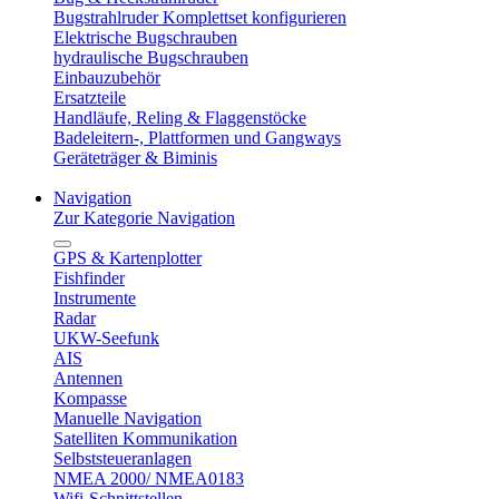
Bugstrahlruder Komplettset konfigurieren
Elektrische Bugschrauben
hydraulische Bugschrauben
Einbauzubehör
Ersatzteile
Handläufe, Reling & Flaggenstöcke
Badeleitern-, Plattformen und Gangways
Geräteträger & Biminis
Navigation
Zur Kategorie Navigation
GPS & Kartenplotter
Fishfinder
Instrumente
Radar
UKW-Seefunk
AIS
Antennen
Kompasse
Manuelle Navigation
Satelliten Kommunikation
Selbststeueranlagen
NMEA 2000/ NMEA0183
Wifi-Schnittstellen